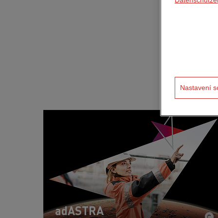
STRABAG 
Nastavení s
adASTRA