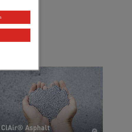
s
azujeme.
ClAir® Asphalt