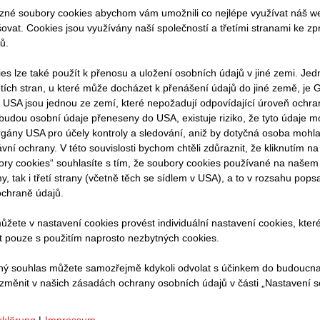
né soubory cookies abychom vám umožnili co nejlépe využívat náš web
šovat. Cookies jsou využívány naší společností a třetími stranami ke z
ů.
BAG má ambiciózní cíle pro lidi, životní prostředí a po
es lze také použít k přenosu a uložení osobních údajů v jiné zemi. Jed
při budování lepší budoucnosti. Hnacím motorem k dosaže
tích stran, u které může docházet k přenášení údajů do jiné země, je
Společnost STRABAG již pracuje na více než 250 projekte
 USA jsou jednou ze zemí, které nepožadují odpovídající úroveň ochr
alizace. Díky neustálému vývoji a využívání nových techno
budou osobní údaje přeneseny do USA, existuje riziko, že tyto údaje m
gány USA pro účely kontroly a sledování, aniž by dotyčná osoba mohla
avebních metod inovační projekty rozhodujícím způsobem
vní ochrany. V této souvislosti bychom chtěli zdůraznit, že kliknutím na
í CO
, efektivnějšímu využívání zdrojů a minimalizaci o
2
ory cookies“ souhlasíte s tím, že soubory cookies používané na naš
my, tak i třetí strany (včetně těch se sídlem v USA), a to v rozsahu po
ochraně údajů.
ebnictví se zaměřují na praktická zlepšení pro staveništ
můžete v nastavení cookies provést individuální nastavení cookies, kte
ržitelných stavebních materiálů a nové obchodní nápady
t pouze s použitím naprosto nezbytných cookies.
 se novými technologickými možnostmi díky digitalizaci 
ný souhlas můžete samozřejmě kdykoli odvolat s účinkem do budoucn
limaticky neutrálními. Tímto způsobem podporujeme holis
 změnit v našich zásadách ochrany osobních údajů v části „Nastavení 
ch řetězců a plánování až po celý stavební cyklus. Ino
álé změny, které mění procesy, nástroje a administrativ
rklärung
|
Impressum