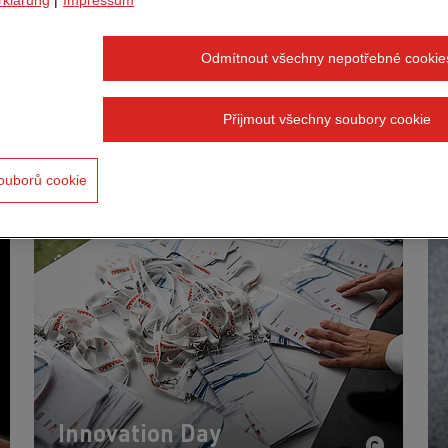
Odmítnout všechny nepotřebné cookie
Kde se zabýváme inovacemi:
Přijmout všechny soubory cookie
se zaměřuje na inovace: tři příklady témat, která pros
ouborů cookie
Innovation Day