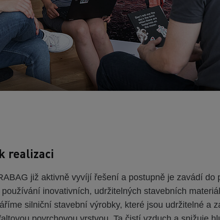
 realizaci
BAG již aktivně vyvíjí řešení a postupně je zavádí do p
 používání inovativních, udržitelných stavebních materiá
říme silniční stavební výrobky, které jsou udržitelné a
faltovou povrchovou vrstvou. Ta čistí vzduch a snižuje hl