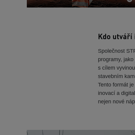
Kdo utváří
Společnost ST
programy, jako
s cílem vyvinou
stavebním kame
Tento formát j
inovací a digit
nejen nové nápa