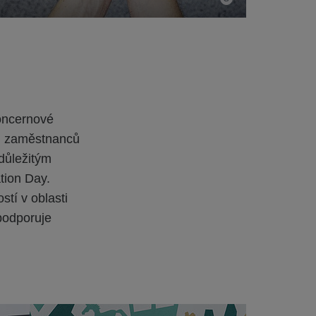
oncernové
ti zaměstnanců
důležitým
tion Day.
tí v oblasti
 podporuje