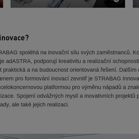
 inovace?
RABAG spoléhá na inovační sílu svých zaměstnanců. K
 je adASTRA, podporují kreativitu a realizační schopnos
t praktická a na budoucnost orientovaná řešení. Dalším 
nem pro formování inovací zevnitř je STRABAG Innova
e celokoncernovou platformou pro výměnu nápadů a znalos
alizace. Spojení odvážných myslí a inovativních projektů
dy, ale také jejich realizaci.