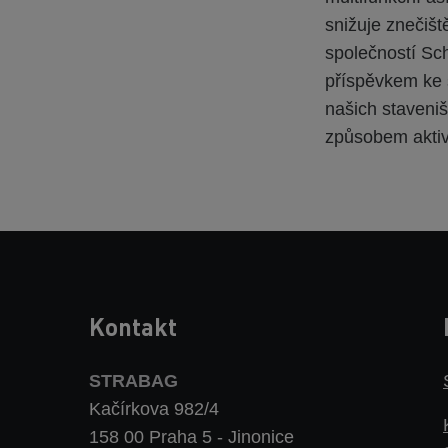
snižuje znečiště
společností Sch
příspěvkem ke 
našich staveništ
způsobem aktiv
Kontakt
STRABAG
Kačírkova 982/4
158 00 Praha 5 - Jinonice