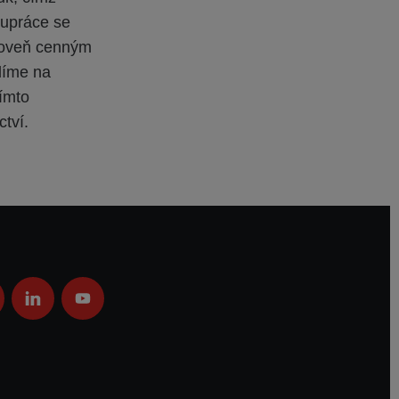
olupráce se
ároveň cenným
díme na
Tímto
ctví.