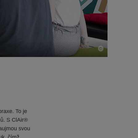
raxe. To je
lů. S ClAir®
 zaujmou svou
uk, čímž