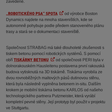
zavedené.
„ROBOTICKÉHO PSA“ SPOTA
od výrobce Boston
Dynamics najdete na mnoha staveništích, kde se
autonomně pohybuje podle předem stanoveného plánu
trasy a stará se o dokumentaci staveniště.
Společnost STRABAG má také dlouholeté zkušenosti s
tiskem betonu pomocí robotických systémů. S pomocí
TISKÁRNY BETONU
obří
od společnosti PERI byla v
dolnorakouském Hausleitenu postavena první rakouská
budova vytisknutá na 3D tiskárně. Tiskárna vyrobila ze
dvou rovnoběžných maltových pásů dutinovou stěnu,
která byla následně vyplněna betonem in-situ. Dalším
krokem je mobilní tiskárna betonu KARLOS od našeho
technologického partnera Putzmeister, která vyrábí
kompletní pevné stěny. Její prototyp byl použit v projektu
ve Stuttgartu.