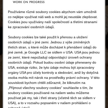
Používáme různé soubory cookies abychom vám umožnili
co nejlépe využívat náš web a mohli jej neustále zlepšovat.
Cookies jsou využívány naší společností a třetími stranami
ke zpracování osobních údajů.
Soubory cookies lze také použít k přenosu a uložení
osobních údajů v jiné zemi. Jednou z výše zmíněných
třetích stran, u které může docházet k přenášení údajů do
jiné země, je Google LLC se sídlem v USA. USA jsou jednou
ze zemí, které nepožadují odpovídající úroveň ochrany
osobních údajů. Pokud budou osobní údaje přeneseny do
USA, existuje riziko, že tyto údaje mohou být zpracovány
orgány USA pro účely kontroly a sledování, aniž by dotyčná
osoba mohla mít nárok na prostředky právní ochrany. V této
souvislosti bychom chtěli zdůraznit, že kliknutím na
„Přijmout všechny soubory cookies“ souhlasíte s tím, že
soubory cookies používané na našem webu můžeme
používat jak my, tak i třetí strany (včetně těch se sídlem v
USA), a to v rozsahu popsaném v našem prohlášení o
ochraně údajů.