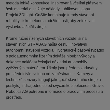
metoda lehké konstrukce, inspirovaná včelími plástvemi,
šetří materiál a snižuje náklady i uhlíkovou stopu.
Projekt 3DLight_OnSite kombinuje trendy stavební
robotiky, tisku betonu a udržitelnosti, aby zefektivnil
výstavbu a šetřil zdroje.
Kromě ručně řízených stavebních vozidel si na
staveništích STRABAG našla cestu i inovativní
autonomní stavební vozidla. Hydraulické pásové rypadlo
s poloautonomním řízením dokáže hloubit výkopy a
dokonce nakládat čekající nákladní automobily
vytěženým materiálem. Úkoly jsou předem zadávány
prostřednictvím vstupu od zaměstnance. Kamery a
technické senzory fungují jako „oči“ stavebního stroje a
poskytují řídicí jednotce od švýcarské společnosti Gravis
Robotics AG potřebné informace o pracovním procesu a
prostředí.