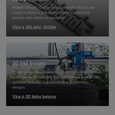
Projekt 3DLight_OnSite využívá mobilní 3D tiskové
roboty k efektivní a flexibilní výrobě udržitelných
lehkých stěn přímo na staveništi.
Více o 3DLight_OnSite
3D tisk betonu
V rakouském Hausleitenu byla postavena první budova
vytištěná na 3D tiskárně. Tato technologie boduje díky
rychlosti výstavby, úspoře zdrojů a atraktivnímu
designu.
Více o 3D tisku betonu