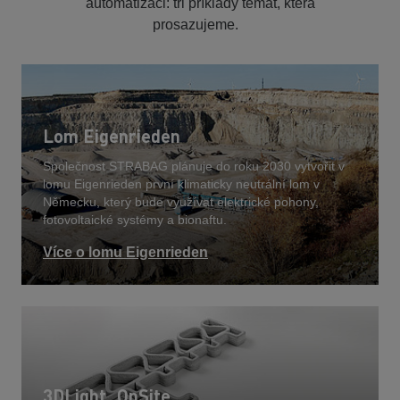
automatizaci: tři příklady témat, která
prosazujeme.
Lom Eigenrieden
Společnost STRABAG plánuje do roku 2030 vytvořit v
lomu Eigenrieden první klimaticky neutrální lom v
Německu, který bude využívat elektrické pohony,
fotovoltaické systémy a bionaftu.
Více o lomu Eigenrieden
3DLight_OnSite