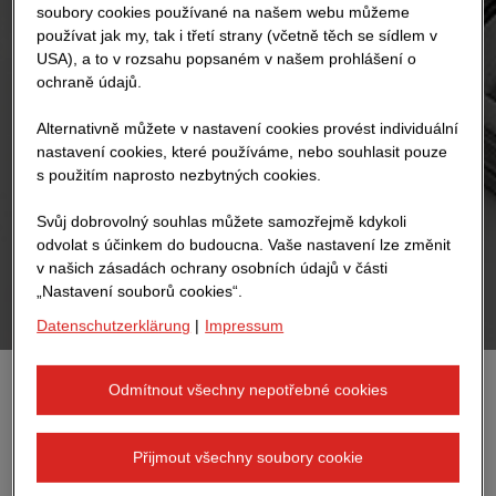
soubory cookies používané na našem webu můžeme
používat jak my, tak i třetí strany (včetně těch se sídlem v
USA), a to v rozsahu popsaném v našem prohlášení o
ochraně údajů.
Alternativně můžete v nastavení cookies provést individuální
nastavení cookies, které používáme, nebo souhlasit pouze
s použitím naprosto nezbytných cookies.
Svůj dobrovolný souhlas můžete samozřejmě kdykoli
odvolat s účinkem do budoucna. Vaše nastavení lze změnit
v našich zásadách ochrany osobních údajů v části
„Nastavení souborů cookies“.
Datenschutzerklärung
|
Impressum
Odmítnout všechny nepotřebné cookies
Samostatně pohybliví roboti tisknou lehké
konstrukce přímo na staveništi a svým
Přijmout všechny soubory cookie
synchronním tancem proměňují obvyklé