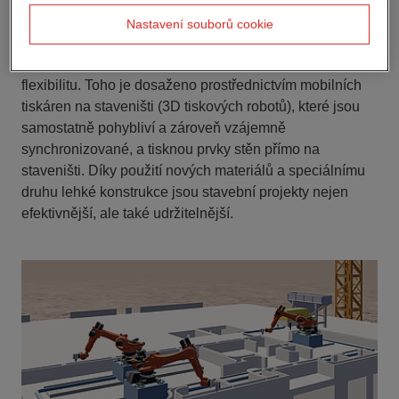
stavební procesy.
Nastavení souborů cookie
Výzkumný projekt 3DLight_OnSite má jasný a důležitý
cíl: posunout 3D tisk betonu na stavbách a zvýšit jeho
flexibilitu. Toho je dosaženo prostřednictvím mobilních
tiskáren na staveništi (3D tiskových robotů), které jsou
samostatně pohybliví a zároveň vzájemně
synchronizované, a tisknou prvky stěn přímo na
staveništi. Díky použití nových materiálů a speciálnímu
druhu lehké konstrukce jsou stavební projekty nejen
efektivnější, ale také udržitelnější.