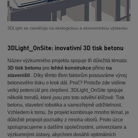
3DLight se zaměřuje na ekologickou a ekonomickou výstavbu.
3DLight_OnSite: inovativní 3D tisk betonu
Název výzkumného projektu spojuje tři důležitá témata:
3D tisk betonu
pro
lehké konstrukce
přímo
na
staveništi
. Díky těmto třem faktorům posouváme vývoj
betonového tisku o krok dál. Proč? Protože zde vidíme
velký potenciál pro zlepšení. 3DLight_OnSite spojuje
několik trendů, které jsou pro toto odvětví klíčové: Tisk
betonu, stavební robotika a samozřejmě udržitelnost.
Vzhledem k tomu, že projekt kombinuje mnoho témat, je
důležité propojit poznatky z mnoha oborů. Proto úzce
spolupracujeme s dalšími společnostmi, univerzitami a
výzkumnými ústavy, abychom dosáhli optimálních