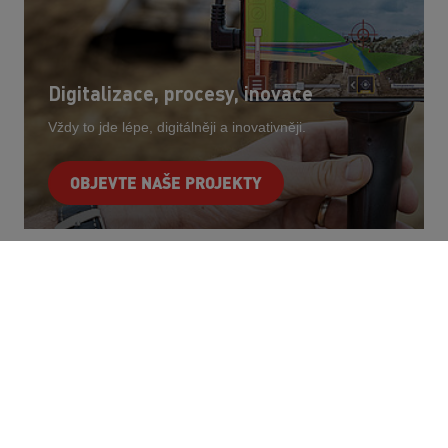
Digitalizace, procesy, inovace
Vždy to jde lépe, digitálněji a inovativněji.
OBJEVTE NAŠE PROJEKTY
Kontakt
STRABAG
Kačírkova 982/4
158 00 Praha 5 - Jinonice