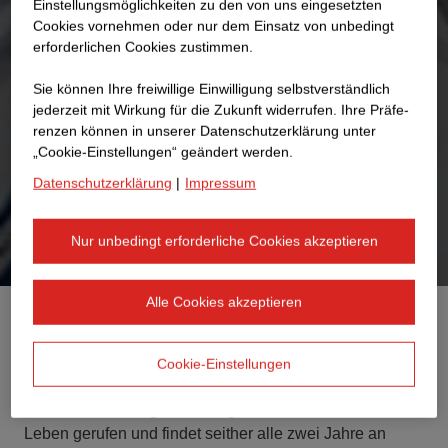
Einstellungsmöglichkeiten zu den von uns eingesetzten
Cookies vornehmen oder nur dem Einsatz von unbedingt
erforderlichen Cookies zustimmen.
Sie können Ihre freiwillige Einwilligung selbstverständlich
jederzeit mit Wirkung für die Zukunft widerrufen. Ihre Prä­fe­
renzen können in unserer Datenschutzerklärung unter
„Cookie-Einstellungen“ geändert werden.
Datenschutzerklärung
|
Impressum
Nur unbedingt erforderliche Cookies akzeptieren
Alle Cookies akzeptieren
Mit dem STRABAG INNOVATION DAY (ID) schaffen wir
innerhalb der STRABAG ein eigenes Event-Format für
Cookie-Einstellungen
den Ideen- und Wissensaustausch rund um die Themen
Innovation und Digitalisierung. Der ID wurde 2014 ins
Leben gerufen und findet seither alle zwei Jahre an