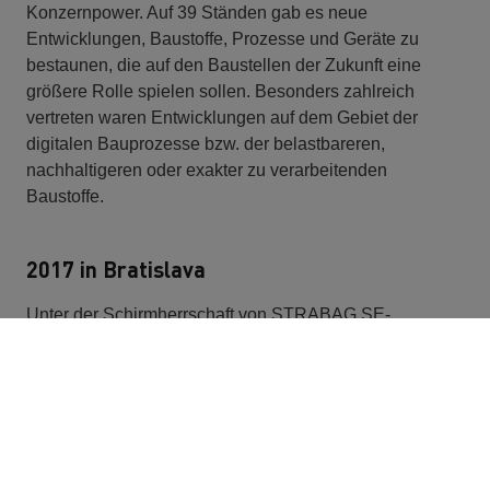
Konzernpower. Auf 39 Ständen gab es neue
Entwicklungen, Baustoffe, Prozesse und Geräte zu
bestaunen, die auf den Baustellen der Zukunft eine
größere Rolle spielen sollen. Besonders zahlreich
vertreten waren Entwicklungen auf dem Gebiet der
digitalen Bauprozesse bzw. der belastbareren,
nachhaltigeren oder exakter zu verarbeitenden
Baustoffe.
2017 in Bratislava
Unter der Schirmherrschaft von STRABAG SE-
Vorstandsmitglied Siegfried Wanker trafen sich im
Oktober 2017 Innovationsbegeisterte, um sich über die
zündenden Ideen anderer Bereiche zu informieren. Das
Konzept der Veranstaltung in Bratislava: Die fast 40
Teams präsentierten sich und ihre Entwicklungen an
Messeständen und in 3-minütigen „Pitches“, in denen