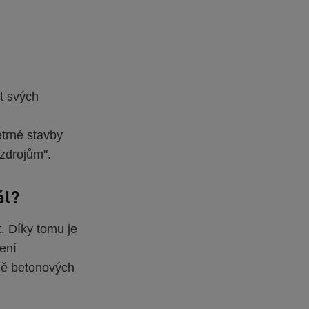
ut svých
etrné stavby
 zdrojům".
ál?
. Díky tomu je
ení
adě betonových