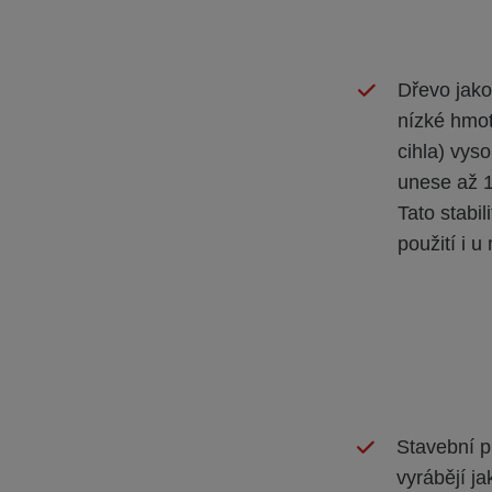
Dřevo jako
nízké hmot
cihla) vys
unese až 1
Tato stabi
použití i 
Stavební p
vyrábějí j