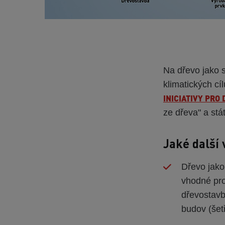
Na dřevo jako st
klimatických cí
INICIATIVY PRO
ze dřeva" a stá
Jaké další 
Dřevo jako
vhodné pro
dřevostavb
budov (šet