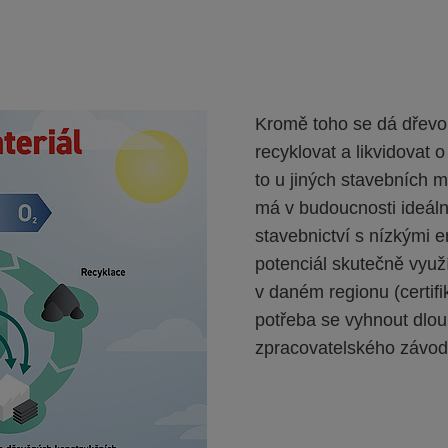
Kromě toho se dá dřevo
recyklovat a likvidovat o
to u jiných stavebních m
má v budoucnosti ideáln
stavebnictví s nízkými 
potenciál skutečně využí
v daném regionu (certif
potřeba se vyhnout dlo
zpracovatelského závod