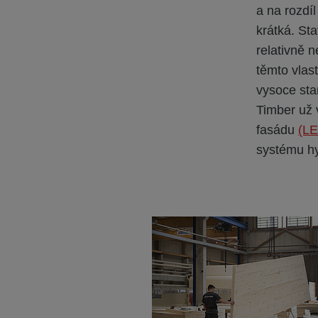
a na rozdí
krátká. St
relativně 
těmto vlas
vysoce sta
Timber už 
fasádu
(L
systému hy