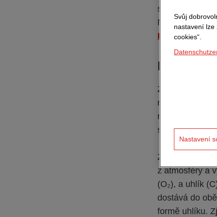
s dřevostavbami
Svůj dobrovol
Například v Ně
nastavení lze
KAŽDÁ PÁTÁ BY
cookies“.
Datenschutze
Proč je pou
Zaprvé, dřevo j
materiál s rel
nahradit jiné s
s vysokými em
Nastavení s
Zadruhé, stave
z atmosféry a v
(O₂), a uhlík (
dostává do obě
formě uhlíku. Z