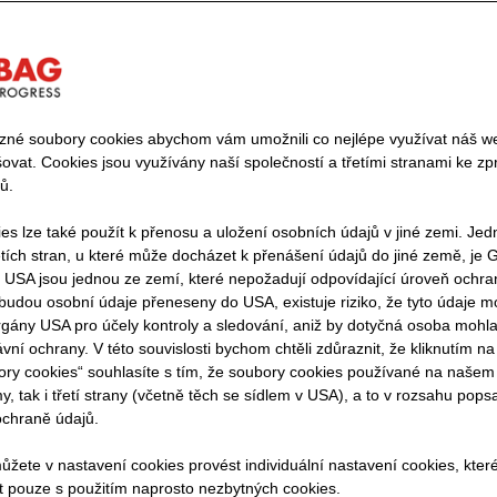
né soubory cookies abychom vám umožnili co nejlépe využívat náš web
šovat. Cookies jsou využívány naší společností a třetími stranami ke z
e výstavbě má tisíciletou tradici. Dřevo není pouze jední
ů.
vebních materiálů. Je také klíčovým materiálem budoucn
es lze také použít k přenosu a uložení osobních údajů v jiné zemi. Jed
vět udržitelně. Tato obnovitelná přírodní surovina má d
tích stran, u které může docházet k přenášení údajů do jiné země, je
ně lepší klimatickou bilanci ve srovnání s ostatními sta
 USA jsou jednou ze zemí, které nepožadují odpovídající úroveň ochr
lším výhodám dřeva patří konstrukční variabilita, univerz
budou osobní údaje přeneseny do USA, existuje riziko, že tyto údaje m
gány USA pro účely kontroly a sledování, aniž by dotyčná osoba mohla
ost.
vní ochrany. V této souvislosti bychom chtěli zdůraznit, že kliknutím na
ory cookies“ souhlasíte s tím, že soubory cookies používané na naš
 intenzivnější využití dřeva důležitým směrem k dosaže
my, tak i třetí strany (včetně těch se sídlem v USA), a to v rozsahu po
ochraně údajů.
lém hodnotovém řetězci do roku 204. V této oblasti spol
ti a dlouhodobé zkušenosti našich odborníků ze společn
můžete v nastavení cookies provést individuální nastavení cookies, kte
OBERMAYR GROUP
a
, které se etablovaly jako předn
t pouze s použitím naprosto nezbytných cookies.