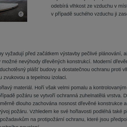
odebírá vlhkost ze vzduchu v míst
v případě suchého vzduchu ji zas
y vyžadují před začátkem výstavby pečlivé plánování, a
y možné nevýhody dřevěných konstrukcí. Moderní dřevě
zduchotěsný plášť budovy a dostatečnou ochranu proti vlh
u zvukovou a tepelnou izolaci.
ořlavý materiál. Hoří však velmi pomalu a kontrolovaný
případě požáru se vytvoří ochranná zuhelnatělá vrstva. 
oměrně dlouho zachována nosnost dřevěné konstrukce a
vývoj požáru. Vzhledem ke své hořlavosti podléhá také 
ožadavkům na protipožární ochranu, které jsou předp