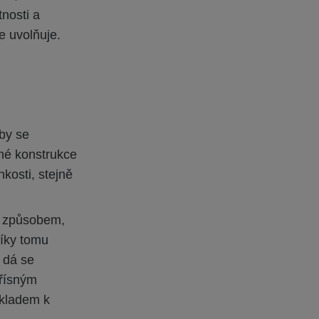
nosti a
e uvolňuje.
by se
né konstrukce
kosti, stejně
m způsobem,
Díky tomu
 dá se
přísným
okladem k