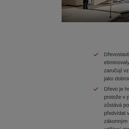
Dřevostavb
eliminoval
zaručují v
jako dobro
Dřevo je h
protože v 
zůstává p
předvídat 
zákonným p