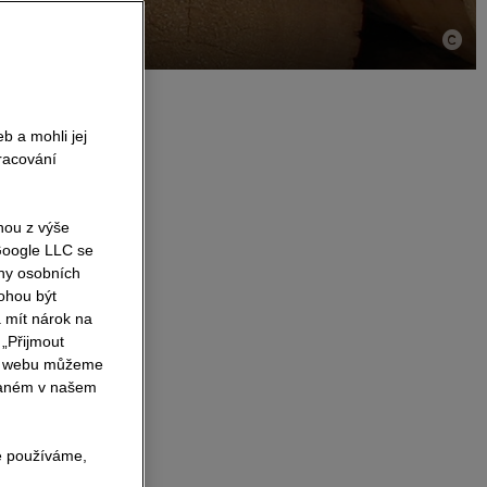
 a mohli jej
pracování
m z
osti, pokud
nou z výše
íky schopnosti
 Google LLC se
vebními
any osobních
álnost použití
ohou být
 mít nárok na
 „Přijmout
em webu můžeme
ní klimatické
psaném v našem
éháme na
ostí
ré používáme,
í hráči na trhu