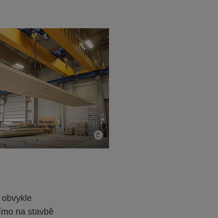
e obvykle
římo na stavbě