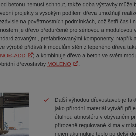
l od betonu nemusí schnout, takže doba výstavby může bý
avební projekty s vysokým podílem dřeva umožňují realiz
nezávisle na povětrnostních podmínkách, což šetří čas i 
tnostem je dřevo předurčené pro sériovou a modulovou 
ndardizovanými, prefabrikovanými komponenty. Napřík
ve výrobě přidává k modulům stěn z lepeného dřeva také
ENO®-ADD
) a kombinuje dřevo a beton ve svém mod
bridní dřevostavby
MOLENO
.
Další výhodou dřevostaveb je fakt
jako přírodní materiál vytváří pří
útulnou atmosféru v obývaném pr
přirozeně regulované klima v míst
nejen akumuluje teplo po delší dob