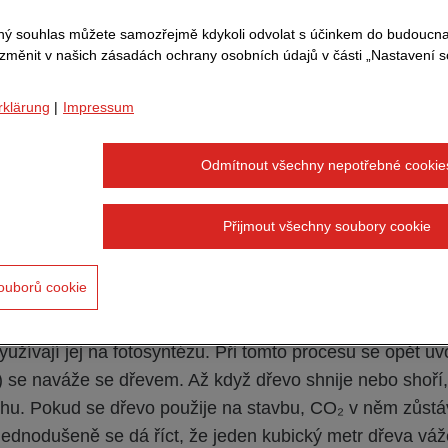
 a hybridními stavbami. Jedná se o velmi perspektivní a 
ný souhlas můžete samozřejmě kdykoli odvolat s účinkem do budoucn
mecku se v současné době staví
 změnit v našich zásadách ochrany osobních údajů v části „Nastavení 
TOVÁ NEBO NEBYTOVÁ BUDOVA
PŘEVÁŽNĚ ZE DŘEVA
.
rklärung
|
Impressum
žití dřeva ve výstavbě udržitelné?
Odmítnout všechny nepotřebné cookie
e obnovitelná přírodní surovina a dá se těžit a zpracovat
ativně malou spotřebou energie a nízkými emisemi CO₂. 
Přijmout všechny soubory cookie
tavební materiály, jejichž energeticky náročná výroba je 
isemi CO₂.
ouborů cookie
bní prvky ze dřeva přirozeně vážou CO₂. Stromy odebíra
yužívají jej na fotosyntézu. Při tomto procesu se opět uv
C) se naváže se dřevem. Až když dřevo shnije nebo shoří
hu. Pokud se dřevo použije na stavbu, CO₂ v něm zůstá
jednodušeně se dá říct, že jeden kubický metr dřeva vá