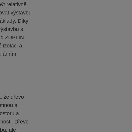
t relativně
ovat výstavbu
náklady. Díky
výstavbu s
lad ZÜBLIN
 izolaci a
ulárním
, že dřevo
jemnou a
ostoru a
nosti. Dřevo
u, ale i