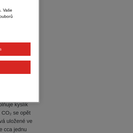
rostoucí trh.
a. Vaše
souborů
s
 na stavební
Navíc dokáže
často spojena
jí CO₂
olňuje kyslík
, CO₂ se opět
vá uložené ve
že cca jednu