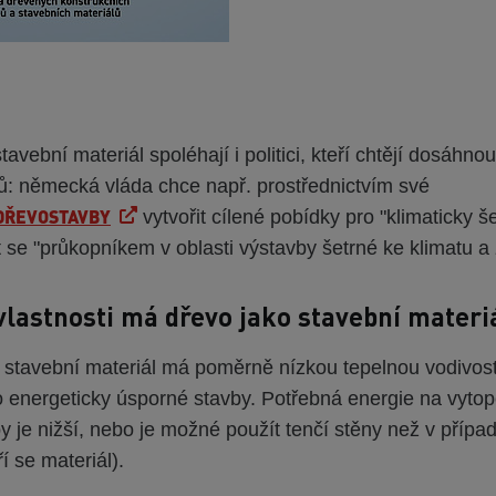
avební materiál spoléhají i politici, kteří chtějí dosáhno
lů: německá vláda chce např. prostřednictvím své
 DŘEVOSTAVBY
vytvořit cílené pobídky pro "klimaticky š
t se "průkopníkem v oblasti výstavby šetrné ke klimatu a
vlastnosti má dřevo jako stavební materi
 stavební materiál má poměrně nízkou tepelnou vodivost
 energeticky úsporné stavby. Potřebná energie na vytop
y je nižší, nebo je možné použít tenčí stěny než v příp
ří se materiál).