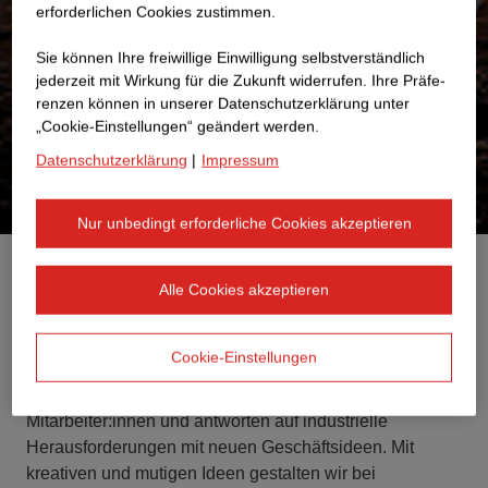
erforderlichen Cookies zustimmen.
Sie können Ihre freiwillige Einwilligung selbstverständlich
jederzeit mit Wirkung für die Zukunft widerrufen. Ihre Prä­fe­
renzen können in unserer Datenschutzerklärung unter
„Cookie-Einstellungen“ geändert werden.
Datenschutzerklärung
|
Impressum
Nur unbedingt erforderliche Cookies akzeptieren
STRABAG hat sich zum Ziel gesetzt, die Zukunft der
Alle Cookies akzeptieren
Baubranche aktiv, nachhaltig und innovativ zu gestalten.
Teil der Transformation ist das "adASTRA"
Cookie-Einstellungen
Intrapreneurship-Programm. Damit fördern wir das
unternehmerische Denken und Handeln unserer
Mitarbeiter:innen und antworten auf industrielle
Herausforderungen mit neuen Geschäftsideen. Mit
kreativen und mutigen Ideen gestalten wir bei