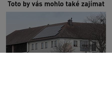
Toto by vás mohlo také zajímat
Materiály a oběhové hospodářství
Měníme koloběh věcí.
JAK TO UDĚLÁME?