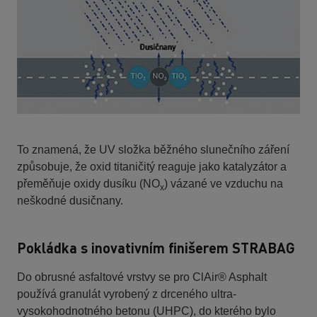
To znamená, že UV složka běžného slunečního záření
způsobuje, že oxid titaničitý reaguje jako katalyzátor a
přeměňuje oxidy dusíku (NO
) vázané ve vzduchu na
x
neškodné dusičnany.
Pokládka s inovativním finišerem STRABAG
Do obrusné asfaltové vrstvy se pro ClAir® Asphalt
používá granulát vyrobený z drceného ultra-
vysokohodnotného betonu (UHPC), do kterého bylo