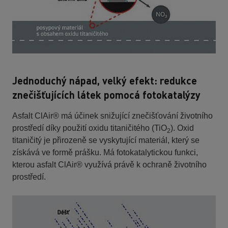
Jednoduchý nápad, velký efekt: redukce
znečišťujících látek pomocá fotokatalýzy
Asfalt ClAir® má účinek snižující znečišťování životního
prostředí díky použití oxidu titaničitého (TiO
). Oxid
2
titaničitý je přirozeně se vyskytující materiál, který se
získává ve formě prášku. Má fotokatalytickou funkci,
kterou asfalt ClAir® využívá právě k ochraně životního
prostředí.