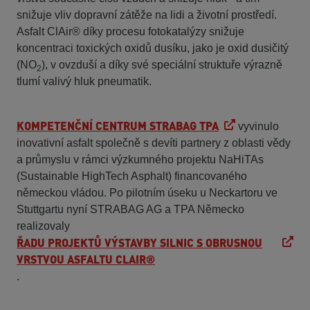
snižuje vliv dopravní zátěže na lidi a životní prostředí.
Asfalt ClAir® díky procesu fotokatalýzy snižuje
koncentraci toxických oxidů dusíku, jako je oxid dusičitý
(NO
), v ovzduší a díky své speciální struktuře výrazně
2
tlumí valivý hluk pneumatik.
KOMPETENČNÍ CENTRUM STRABAG TPA
vyvinulo
inovativní asfalt společně s devíti partnery z oblasti vědy
a průmyslu v rámci výzkumného projektu NaHiTAs
(Sustainable HighTech Asphalt) financovaného
německou vládou. Po pilotním úseku u Neckartoru ve
Stuttgartu nyní STRABAG AG a TPA Německo
realizovaly
ŘADU PROJEKTŮ VÝSTAVBY SILNIC S OBRUSNOU
VRSTVOU ASFALTU CLAIR®
.