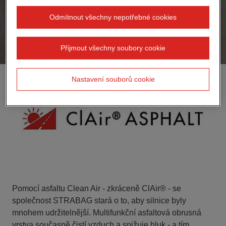
Odmítnout všechny nepotřebné cookies
Přijmout všechny soubory cookie
Nastavení souborů cookie
Pomocí asfaltu Clean Air - zkráceně ClAir® - se
společnost STRABAG stará o to, aby silnice byly
mnohem udržitelnější. Multifunkční asfaltová obrusná
vrstva současně čistí vzduch a snižuje hluk - a tím