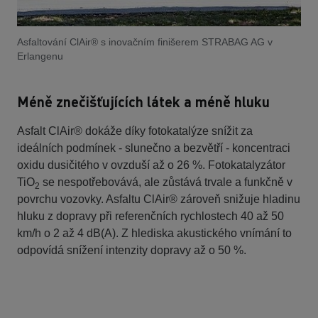
Asfaltování ClAir® s inovačním finišerem STRABAG AG v
Erlangenu
Méně znečišťujících látek a méně hluku
Asfalt ClAir® dokáže díky fotokatalýze snížit za
ideálních podmínek - slunečno a bezvětří - koncentraci
oxidu dusičitého v ovzduší až o 26 %. Fotokatalyzátor
TiO
se nespotřebovává, ale zůstává trvale a funkčně v
2
povrchu vozovky. Asfaltu ClAir® zároveň snižuje hladinu
hluku z dopravy při referenčních rychlostech 40 až 50
km/h o 2 až 4 dB(A). Z hlediska akustického vnímání to
odpovídá snížení intenzity dopravy až o 50 %.