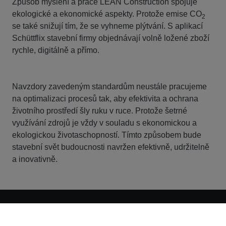
Způsob myšlení a práce LEAN Construction spojuje
ekologické a ekonomické aspekty. Protože emise CO
2
se také snižují tím, že se vyhneme plýtvání. S aplikací
Schüttflix stavební firmy objednávají volně ložené zboží
rychle, digitálně a přímo.
Navzdory zavedeným standardům neustále pracujeme
na optimalizaci procesů tak, aby efektivita a ochrana
životního prostředí šly ruku v ruce. Protože šetrné
využívání zdrojů je vždy v souladu s ekonomickou a
ekologickou životaschopností. Tímto způsobem bude
stavební svět budoucnosti navržen efektivně, udržitelně
a inovativně.
Kontakt