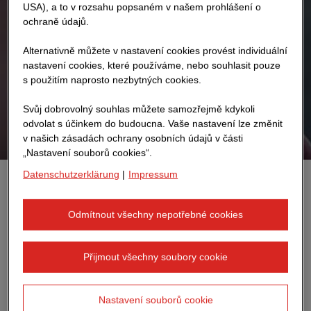
USA), a to v rozsahu popsaném v našem prohlášení o
ochraně údajů.
Alternativně můžete v nastavení cookies provést individuální
nastavení cookies, které používáme, nebo souhlasit pouze
s použitím naprosto nezbytných cookies.
Svůj dobrovolný souhlas můžete samozřejmě kdykoli
odvolat s účinkem do budoucna. Vaše nastavení lze změnit
v našich zásadách ochrany osobních údajů v části
„Nastavení souborů cookies“.
Datenschutzerklärung
|
Impressum
Chcete-li postavit budovu, potřebujete nejprve
komplexní plánování. Dalším krokem je co nejhladší
Odmítnout všechny nepotřebné cookies
průběh stavby. V dnešní době je obzvláště důležité
využívat zdroje moudře – digitální nástroje mohou
Přijmout všechny soubory cookie
pomoci. S nimi nastavuje STRABAG nové standardy pro
pracovní procesy ve stavebnictví.
Nastavení souborů cookie