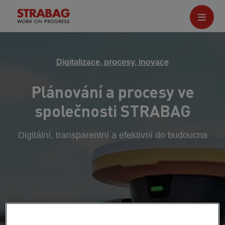
Digitalizace, procesy, inovace
Plánování a procesy ve
společnosti STRABAG
Digitální, transparentní a efektivní do budoucna