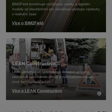
BIM2Field kombinuje rozšířenou realitu a digitální
modely ve stavebnictví pro vizualizaci postupu výstavby
v reálném čase.
Více o BIM2Field
LEAN Construction
Lean Construction optimalizuje stavební procesy
efektivním využíváním zdrojů a minimalizací odpadu,
čímž šetří náklady a čas.
Více o LEAN Construction