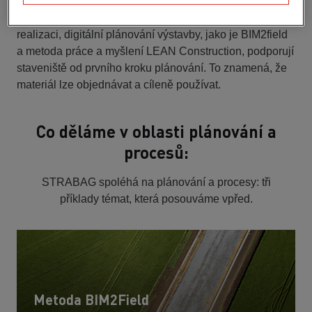
Od prvního kroku plánování přes nákup materiálu až po
realizaci, digitální plánování výstavby, jako je BIM2field
a metoda práce a myšlení LEAN Construction, podporují
staveniště od prvního kroku plánování. To znamená, že
materiál lze objednávat a cíleně používat.
Co děláme v oblasti plánování a
procesů:
STRABAG spoléhá na plánování a procesy: tři
příklady témat, která posouváme vpřed.
Metoda BIM2Field