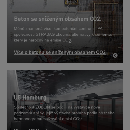
Beton se sníženým obsahem CO2.
Méně znamená více: kompetenční centrum TPA
společnosti STRABAG zkoumá alternativy k cementu,
který je náročný na emise CO
.
2
Více o betonu se sníženým obsahem CO2
U5 Hamburg
Společnost ZÜBLIN se podílí na výstavbě nové
podzemní dráhy, jejíž výstavba probíhá podle přísného
harmonogramu snižování emisí CO
.
2