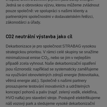
Jedná se o obrovskou výzvu, kterou můžeme zvládnout
pouze společně: ve spolupráci s našimi klienty a
partnerskými společnostmi v dodavatelském řetězci,
zákonodárci a úřady.
CO2 neutrální výstavba jako cíl
Dekarbonizace je pro společnost STRABAG vysokou
strategickou prioritou. V rámci celé skupiny se snažíme
minimalizovat emise CO
, nebo se jim v nejlepším
2
případě zcela vyhnout. Naše dekarbonizační opatření
jsou různorodá: například se systematicky zaměřujeme
na využívání obnovitelných zdrojů energie (fotovoltaika,
větrná energie atd.). Společně s našimi partnery
prosazujeme testování inovativních a udržitelných
koncepcí pohonů a paliv (např. zelený vodík, elektřina,
HVO nafta) pro stavební stroje. Postupně elektrifikujeme
náš vozový park a sledujeme vysoké dekarbonizační