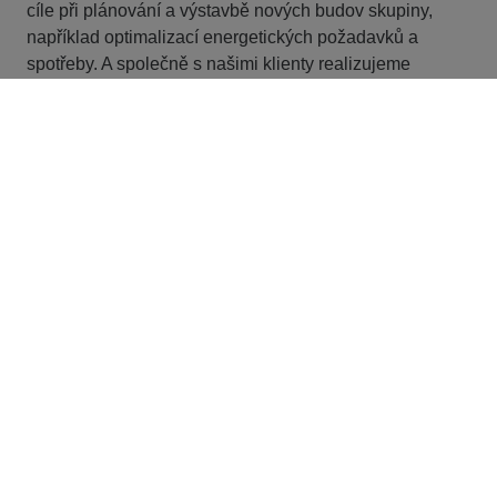
cíle při plánování a výstavbě nových budov skupiny,
například optimalizací energetických požadavků a
spotřeby. A společně s našimi klienty realizujeme
stavební projekty s cílenými stavebními materiály
šetrnými ke klimatu (např. dřevo, beton a ocel se
sníženým obsahem CO
).
2
Kontakt
STRABAG
Kačírkova 982/4
158 00 Praha 5 - Jinonice
Česká republika
+420 222 868 111