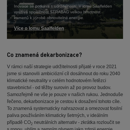
Inovace se potkává s udržitelností: V lomu Saalfelden
využívá společnost STRABAG velkou hmotnost
kamenů k výrobě obnovitelné energie.
Více o lomu Saalfelden
Co znamená dekarbonizace?
V rámci naší strategie udržitelnosti přijaté v roce 2021
jsme si stanovili ambiciózní cíl dosáhnout do roku 2040
klimatické neutrality v celém hodnotovém řetězci
stavebnictví - od těžby surovin až po provoz budov.
Samozřejmě ne vše je pouze v našich rukou. Jednoduše
řečeno, dekarbonizace je cestou k dosažení tohoto cíle.
To znamená systematicky nahrazovat a omezovat fosilní
paliva používáním klimaticky šetrných, v ideálním
případě CO
neutrálních alternativ - zkrátka rozloučit se
2
s ropou, uhlím a zemním plynem jako zdroji energie.