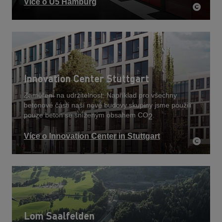
Více o U5 Hamburg
Innovation Center Stuttgart
Zaměření na udržitelnost: Například pro všechny
betonové části naší nové budovy skupiny jsme použili
pouze beton se sníženým obsahem CO
.
2
Více o Innovation Center in Stuttgart
Lom Saalfelden