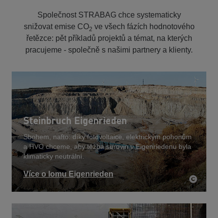
Společnost STRABAG chce systematicky
snižovat emise CO
ve všech fázích hodnotového
2
řetězce: pět příkladů projektů a témat, na kterých
pracujeme - společně s našimi partnery a klienty.
Steinbruch Eigenrieden
Sbohem, nafto: díky fotovoltaice, elektrickým pohonům
a HVO chceme, aby těžba surovin v Eigenriedenu byla
klimaticky neutrální.
Více o lomu Eigenrieden