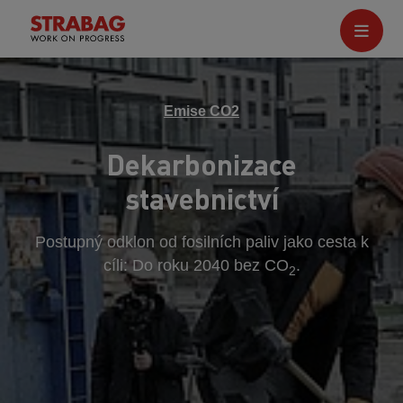
Emise CO2
Dekarbonizace
stavebnictví
Postupný odklon od fosilních paliv jako cesta k
cíli: Do roku 2040 bez CO
.
2