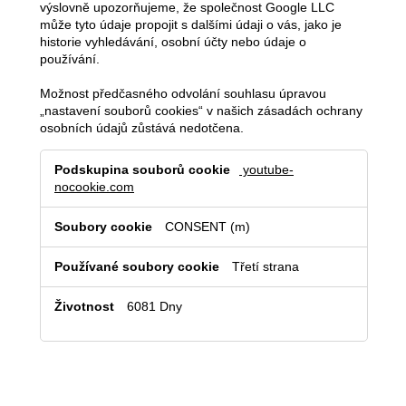
výslovně upozorňujeme, že společnost Google LLC
může tyto údaje propojit s dalšími údaji o vás, jako je
historie vyhledávání, osobní účty nebo údaje o
používání.
Možnost předčasného odvolání souhlasu úpravou
„nastavení souborů cookies“ v našich zásadách ochrany
osobních údajů zůstává nedotčena.
Cookies
youtube-
pro
nocookie.com
webovou
analýzu
CONSENT (m)
(americký
Třetí strana
poskytovatel)
6081 Dny