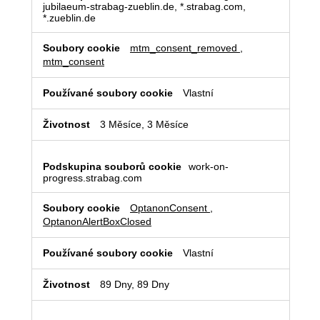
nezbytné
jubilaeum-strabag-zueblin.de, *.strabag.com,
*.zueblin.de
soubory
cookie
mtm_consent_removed
,
mtm_consent
Vlastní
3 Měsíce, 3 Měsíce
work-on-
progress.strabag.com
OptanonConsent
,
OptanonAlertBoxClosed
Vlastní
89 Dny, 89 Dny