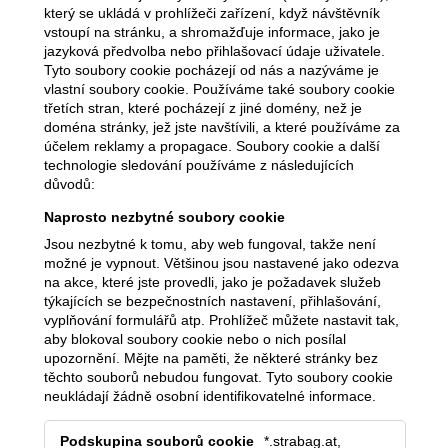
který se ukládá v prohlížeči zařízení, když návštěvník
vstoupí na stránku, a shromažďuje informace, jako je
jazyková předvolba nebo přihlašovací údaje uživatele.
Tyto soubory cookie pocházejí od nás a nazýváme je
vlastní soubory cookie. Používáme také soubory cookie
třetích stran, které pocházejí z jiné domény, než je
doména stránky, jež jste navštívili, a které používáme za
účelem reklamy a propagace. Soubory cookie a další
technologie sledování používáme z následujících
důvodů:
Naprosto nezbytné soubory cookie
Jsou nezbytné k tomu, aby web fungoval, takže není
možné je vypnout. Většinou jsou nastavené jako odezva
na akce, které jste provedli, jako je požadavek služeb
týkajících se bezpečnostních nastavení, přihlašování,
vyplňování formulářů atp. Prohlížeč můžete nastavit tak,
aby blokoval soubory cookie nebo o nich posílal
upozornění. Mějte na paměti, že některé stránky bez
těchto souborů nebudou fungovat. Tyto soubory cookie
neukládají žádně osobní identifikovatelné informace.
Naprosto
*.strabag.at,