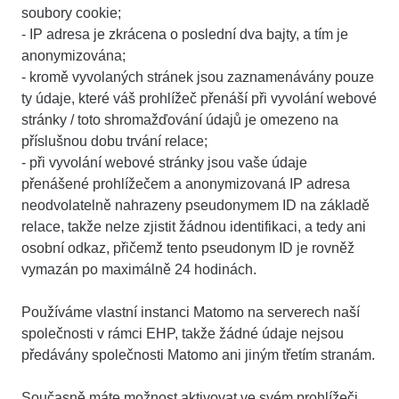
soubory cookie;
- IP adresa je zkrácena o poslední dva bajty, a tím je
anonymizována;
- kromě vyvolaných stránek jsou zaznamenávány pouze
ty údaje, které váš prohlížeč přenáší při vyvolání webové
stránky / toto shromažďování údajů je omezeno na
příslušnou dobu trvání relace;
- při vyvolání webové stránky jsou vaše údaje
přenášené prohlížečem a anonymizovaná IP adresa
neodvolatelně nahrazeny pseudonymem ID na základě
relace, takže nelze zjistit žádnou identifikaci, a tedy ani
osobní odkaz, přičemž tento pseudonym ID je rovněž
vymazán po maximálně 24 hodinách.
Používáme vlastní instanci Matomo na serverech naší
společnosti v rámci EHP, takže žádné údaje nejsou
předávány společnosti Matomo ani jiným třetím stranám.
Současně máte možnost aktivovat ve svém prohlížeči