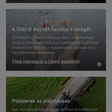
A ClAir® Aszfalt tisztítja a levegőt
A STRABAG ClAir® aszfalt egy olyan aszfaltburkolat,
amely a környezetszennyezés csökkentése érdekében
fotokatalízist alkalmaz a légszennyező anyagok és a
zaj csökkentése érdekében.
Több információ a ClAir® aszfaltról!
Polimerek az útépítésben
Egy innovatív építési módszer tartósan és hatékonyan