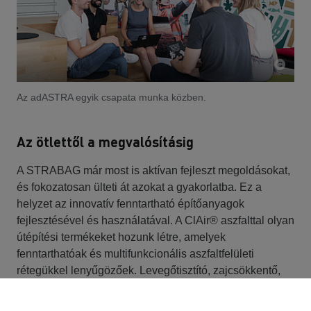
Az adASTRA egyik csapata munka közben.
Az ötlettől a megvalósításig
A STRABAG már most is aktívan fejleszt megoldásokat,
és fokozatosan ülteti át azokat a gyakorlatba. Ez a
helyzet az innovatív fenntartható építőanyagok
fejlesztésével és használatával. A ClAir® aszfalttal olyan
útépítési termékeket hozunk létre, amelyek
fenntarthatóak és multifunkcionális aszfaltfelületi
rétegükkel lenyűgözőek. Levegőtisztító, zajcsökkentő,
és így csökkenti a közlekedés okozta szennyezést az
emberek és a környezet számára. A Schüttflixszel való