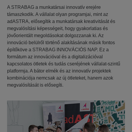
A STRABAG a munkatársai innovatív erejére
támaszkodik. A vállalat olyan programjai, mint az
adASTRA, elősegítik a munkatársak kreativitását és
megvalósítási képességeit, hogy gyakorlatias és
jövőorientált megoldásokat dolgozzanak ki. Az
innováció belülről történő alakításának másik fontos
építőköve a STRABAG INNOVÁCIÓS NAP. Ez a
formátum az innovációval és a digitalizációval
kapcsolatos ötletek és tudás cseréjének vállalat-szintű
platformja. A bátor elmék és az innovatív projektek
kombinációja nemcsak az új ötleteket, hanem azok
megvalósítását is elősegíti.