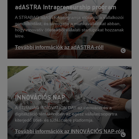
adASTRA Intrapreneurship program
A STRABAG adASTRA programja elősegíti a vállalkozói
gondolkodást, és támogatja a munkavállalókat abban,
hogy innovatív ötleteikből vállalati startupokat hozzanak
létre.
További információk az adASTRA-ról!
INNOVÁCIÓS NAP
A STRABAG INNOVATION DAY az innováció és a
digitalizáció témakörében az egész vállalatcsoportra
kiterjedő ötlet- és tudáscsere platformja.
További információk az INNOVÁCIÓS NAP-ról!