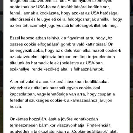
megfelelő adatvédelmi szintet. Amennyiben személyes
adatoknak az USA-ba való továbbítására kerülne sor,
fennáll annak a kockázata, hogy azokat az USA hatóságai
ellenőrzési és felügyeleti céllal feldolgozhatják anélkül, hogy
az érintett személyt jogorvoslati lehetőségek illetnék meg.
Ezzel kapcsolatban felhívjuk a figyelmet arra, hogy „Az
összes cookie elfogadása” gombra való kattintással Ön
beleegyezik abba, hogy az oldalunkon alkalmazott cookie-k
az adatvédelmi tájékoztatónkban említett terjedelemben
általunk és harmadik felek (beleértve az USA-ban
székhellyel rendelkezőket) által is felhasználhatók.
Alternatívaként a cookie-beállításokban beállításokat
végezhet az általunk használt egyes cookie-kkal
kapcsolatban, vagy lehetősége van arra, hogy csupán a
feltétlenül szükséges cookie-k alkalmazásához járuljon
hozzá.
Önkéntes hozzájárulását a jövőre vonatkozóan
természetesen bármikor visszavonhatja. Preferenciáit
adatvédelmi tájékoztatónkban a „Cookie-beállítások” alatt