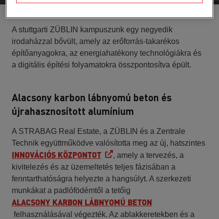
A stuttgarti ZÜBLIN kampuszunk egy negyedik
irodaházzal bővült, amely az erőforrás-takarékos
építőanyagokra, az energiahatékony technológiákra és
a digitális építési folyamatokra összpontosítva épült.
Alacsony karbon lábnyomú beton és
újrahasznosított alumínium
A STRABAG Real Estate, a ZÜBLIN és a Zentrale
Technik együttműködve valósította meg az új, hatszintes
INNOVÁCIÓS KÖZPONTOT
, amely a tervezés, a
kivitelezés és az üzemeltetés teljes fázisában a
fenntarthatóságra helyezte a hangsúlyt. A szerkezeti
munkákat a padlófödémtől a tetőig
ALACSONY KARBON LÁBNYOMÚ BETON
felhasználásával végezték. Az ablakkeretekben és a