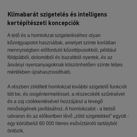
Klímabarát szigetelés és intelligens
kertépítészeti koncepciók
A tető és a homlokzat szigeteléséhez olyan
kőzetgyapotot használtak, amelyet szinte korlátlan
mennyiségben előforduló kőzettípusokból, például
földpátból, dolomitból és bazaltból nyertek, és az
ásványi nyersanyagoknak köszönhetően szinte teljes
mértékben újrahasznosítható.
A részben zöldített homlokzat további szigetelő funkciót
tölt be, és oxigéntermeléssel, a részecskék szűrésével
és a zaj csökkentésével hozzájárul a levegő
minőségének javításához. A homlokzatot - a belső
udvaron és az előkertben lévő „zöld szigetekkel” együtt -
egy körülbelül 60 000 literes esővíztároló tartályból
öntözik.