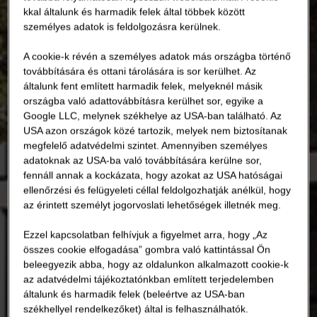
kkal általunk és harmadik felek által többek között
személyes adatok is feldolgozásra kerülnek.
A cookie-k révén a személyes adatok más országba történő
továbbítására és ottani tárolására is sor kerülhet. Az
általunk fent említett harmadik felek, melyeknél másik
országba való adattovábbításra kerülhet sor, egyike a
Google LLC, melynek székhelye az USA-ban található. Az
USA azon országok közé tartozik, melyek nem biztosítanak
megfelelő adatvédelmi szintet. Amennyiben személyes
adatoknak az USA-ba való továbbítására kerülne sor,
fennáll annak a kockázata, hogy azokat az USA hatóságai
ellenőrzési és felügyeleti céllal feldolgozhatják anélkül, hogy
az érintett személyt jogorvoslati lehetőségek illetnék meg.
Ezzel kapcsolatban felhívjuk a figyelmet arra, hogy „Az
összes cookie elfogadása” gombra való kattintással Ön
beleegyezik abba, hogy az oldalunkon alkalmazott cookie-k
az adatvédelmi tájékoztatónkban említett terjedelemben
általunk és harmadik felek (beleértve az USA-ban
székhellyel rendelkezőket) által is felhasználhatók.