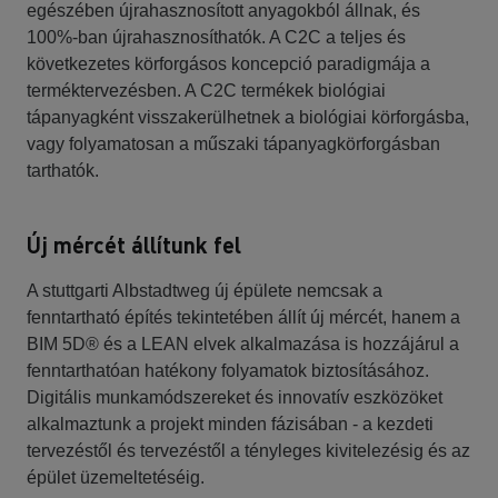
egészében újrahasznosított anyagokból állnak, és
100%-ban újrahasznosíthatók. A C2C a teljes és
következetes körforgásos koncepció paradigmája a
terméktervezésben. A C2C termékek biológiai
tápanyagként visszakerülhetnek a biológiai körforgásba,
vagy folyamatosan a műszaki tápanyagkörforgásban
tarthatók.
Új mércét állítunk fel
A stuttgarti Albstadtweg új épülete nemcsak a
fenntartható építés tekintetében állít új mércét, hanem a
BIM 5D® és a LEAN elvek alkalmazása is hozzájárul a
fenntarthatóan hatékony folyamatok biztosításához.
Digitális munkamódszereket és innovatív eszközöket
alkalmaztunk a projekt minden fázisában - a kezdeti
tervezéstől és tervezéstől a tényleges kivitelezésig és az
épület üzemeltetéséig.