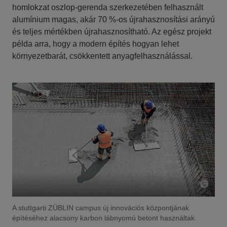
homlokzat oszlop-gerenda szerkezetében felhasznált
alumínium magas, akár 70 %-os újrahasznosítási arányú
és teljes mértékben újrahasznosítható. Az egész projekt
példa arra, hogy a modern építés hogyan lehet
környezetbarát, csökkentett anyagfelhasználással.
A stuttgarti ZÜBLIN campus új innovációs központjának
építéséhez alacsony karbon lábnyomú betont használtak.