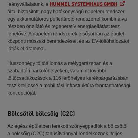
HUMMEL SYSTEMHAUS GMBH
leányvállalatunk, a
által biztosított, nagy hatékonyságú napelem rendszer
egy akkumulátoros puffertároló rendszerrel kombinálva
részben önellátó és regeneratív energiaellátást tesz
lehetővé. A napelem rendszerek elsősorban az épület
központi műszaki berendezéseit és az EV-töltőhálózatot
látják el árammal.
Huszonnégy töltőállomás a mélygarázsban és a
szabadtéri parkolóhelyeken, valamint további
töltőcsatlakozások a 116 férőhelyes kerékpárgarázsban
teszik teljessé a mobilitási infrastruktúra fenntarthatósági
koncepcióját.
Bölcsőtől bölcsőig (C2C)
Az egész épületben lerakott szőnyegpadlók a bölcsőtől
a bölcsőig (C2C) tanúsítvánnyal rendelkeznek, teljes