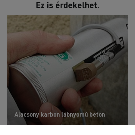
Ez is érdekelhet.
Alacsony karbon lábnyomú beton
MIT KUTATUNK?