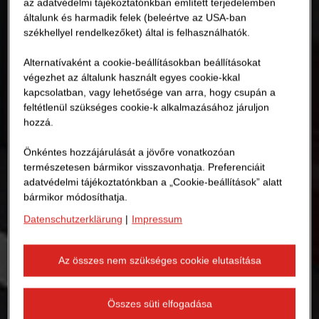
az adatvédelmi tájékoztatónkban említett terjedelemben
általunk és harmadik felek (beleértve az USA-ban
székhellyel rendelkezőket) által is felhasználhatók.
Alternatívaként a cookie-beállításokban beállításokat
végezhet az általunk használt egyes cookie-kkal
kapcsolatban, vagy lehetősége van arra, hogy csupán a
feltétlenül szükséges cookie-k alkalmazásához járuljon
hozzá.
Önkéntes hozzájárulását a jövőre vonatkozóan
természetesen bármikor visszavonhatja. Preferenciáit
adatvédelmi tájékoztatónkban a „Cookie-beállítások” alatt
bármikor módosíthatja.
Datenschutzerklärung
|
Impressum
Az összes nem szükséges cookie elutasítása
Összes süti elfogadása