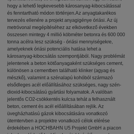
hogy a lehető legkevesebb károsanyag-kibocsátással
és fenntartható módon történjen.Az anyagtakarékos
tervezés ellenére a projekt anyagigénye óriási. Az új
metróvonal megépítéséhez az elkövetkező években
összesen mintegy 4 millió köbméter betonra és 600 000
tonna acélra lesz szükség - óriási mennyiségekre,
amelyeknek óriási potenciális hatása lehet a
károsanyag-kibocsátás szempontjából. Nagy problémát
jelentenek a beton kötőanyagaként szükséges cement,
különösen a cementben található klinker (agyag és
mészkő), valamint a szénalapú kohóból származó
elsődleges acél előállításához szükséges, nagy szén-
dioxid-kibocsátású gyártási folyamatok. A valóban
jelentős CO2-csökkentés kulcsa tehát a felhasznált
beton, cement és acél előállításában rejlik. Az
üvegházhatású gázok kibocsátására vonatkozó
ütemtervben a projektre vonatkozó célok elérése
érdekében a HOCHBAHN U5 Projekt GmbH a piacon