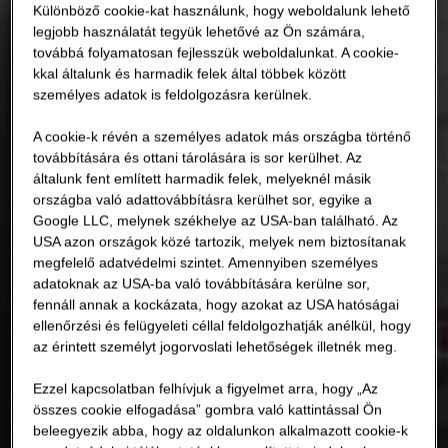
Különböző cookie-kat használunk, hogy weboldalunk lehető
legjobb használatát tegyük lehetővé az Ön számára,
továbbá folyamatosan fejlesszük weboldalunkat. A cookie-
kkal általunk és harmadik felek által többek között
személyes adatok is feldolgozásra kerülnek.
A cookie-k révén a személyes adatok más országba történő
továbbítására és ottani tárolására is sor kerülhet. Az
általunk fent említett harmadik felek, melyeknél másik
országba való adattovábbításra kerülhet sor, egyike a
Google LLC, melynek székhelye az USA-ban található. Az
USA azon országok közé tartozik, melyek nem biztosítanak
megfelelő adatvédelmi szintet. Amennyiben személyes
adatoknak az USA-ba való továbbítására kerülne sor,
fennáll annak a kockázata, hogy azokat az USA hatóságai
ellenőrzési és felügyeleti céllal feldolgozhatják anélkül, hogy
az érintett személyt jogorvoslati lehetőségek illetnék meg.
Ezzel kapcsolatban felhívjuk a figyelmet arra, hogy „Az
összes cookie elfogadása” gombra való kattintással Ön
beleegyezik abba, hogy az oldalunkon alkalmazott cookie-k