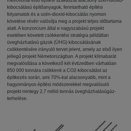
metróvonal első építési szakaszát alacsony szén-dioxid-
kibocsátású építőanyagok, fenntartható építési
folyamatok és a szén-dioxid-kibocsátás nyomon
követése révén valósítja meg a projekt teljes időtartama
alatt. A konzorcium által e nagyszabású projekt
esetében követett csökkentési stratégia példátlan
üvegházhatású gázok (ÜHG) kibocsátásának
csökkentésére irányuló tervet jelent, amely az első ilyen
jellegű projekt Németországban. A projekt klímabarát
megvalósítása a következő két évtizedben várhatóan
850 000 tonnára csökkenti a CO2-kibocsátást az
építkezés során, ami 70%-kal alacsonyabb, mint a
hagyományos építési módszerekkel megvalósuló
projekt mintegy 2,7 millió tonnás üvegházhatásúgáz-
terhelése.