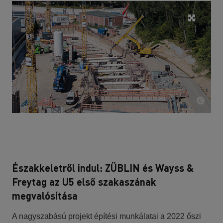
Északkeletről indul: ZÜBLIN és Wayss &
Freytag az U5 első szakaszának
megvalósítása
A nagyszabású projekt építési munkálatai a 2022 őszi