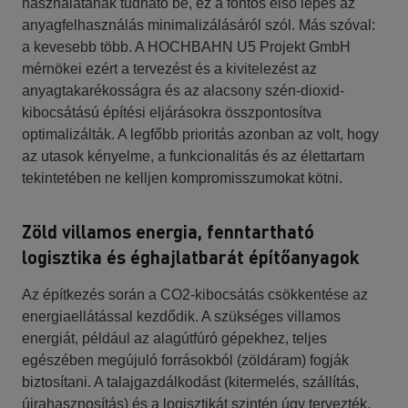
használatának tudható be, ez a fontos első lépés az
anyagfelhasználás minimalizálásáról szól. Más szóval:
a kevesebb több. A HOCHBAHN U5 Projekt GmbH
mérnökei ezért a tervezést és a kivitelezést az
anyagtakarékosságra és az alacsony szén-dioxid-
kibocsátású építési eljárásokra összpontosítva
optimalizálták. A legfőbb prioritás azonban az volt, hogy
az utasok kényelme, a funkcionalitás és az élettartam
tekintetében ne kelljen kompromisszumokat kötni.
Zöld villamos energia, fenntartható
logisztika és éghajlatbarát építőanyagok
Az építkezés során a CO2-kibocsátás csökkentése az
energiaellátással kezdődik. A szükséges villamos
energiát, például az alagútfúró gépekhez, teljes
egészében megújuló forrásokból (zöldáram) fogják
biztosítani. A talajgazdálkodást (kitermelés, szállítás,
újrahasznosítás) és a logisztikát szintén úgy tervezték,