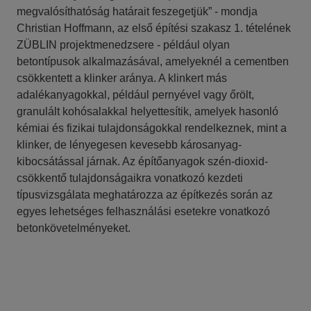
megvalósíthatóság határait feszegetjük” - mondja
Christian Hoffmann, az első építési szakasz 1. tételének
ZÜBLIN projektmenedzsere - például olyan
betontípusok alkalmazásával, amelyeknél a cementben
csökkentett a klinker aránya. A klinkert más
adalékanyagokkal, például pernyével vagy őrölt,
granulált kohósalakkal helyettesítik, amelyek hasonló
kémiai és fizikai tulajdonságokkal rendelkeznek, mint a
klinker, de lényegesen kevesebb károsanyag-
kibocsátással járnak. Az építőanyagok szén-dioxid-
csökkentő tulajdonságaikra vonatkozó kezdeti
típusvizsgálata meghatározza az építkezés során az
egyes lehetséges felhasználási esetekre vonatkozó
betonkövetelményeket.