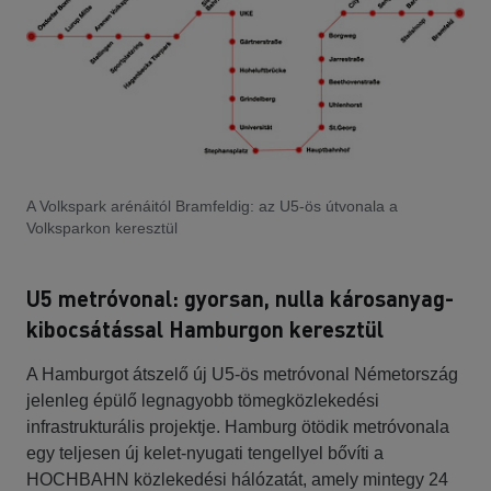
A Volkspark arénáitól Bramfeldig: az U5-ös útvonala a
Volksparkon keresztül
U5 metróvonal: gyorsan, nulla károsanyag-
kibocsátással Hamburgon keresztül
A Hamburgot átszelő új U5-ös metróvonal Németország
jelenleg épülő legnagyobb tömegközlekedési
infrastrukturális projektje. Hamburg ötödik metróvonala
egy teljesen új kelet-nyugati tengellyel bővíti a
HOCHBAHN közlekedési hálózatát, amely mintegy 24