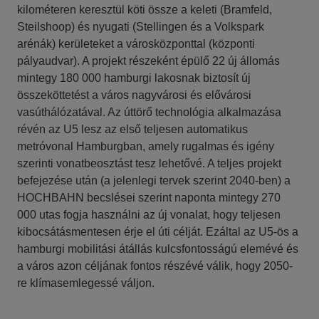
kilométeren keresztül köti össze a keleti (Bramfeld,
Steilshoop) és nyugati (Stellingen és a Volkspark
arénák) kerületeket a városközponttal (központi
pályaudvar). A projekt részeként épülő 22 új állomás
mintegy 180 000 hamburgi lakosnak biztosít új
összeköttetést a város nagyvárosi és elővárosi
vasúthálózatával. Az úttörő technológia alkalmazása
révén az U5 lesz az első teljesen automatikus
metróvonal Hamburgban, amely rugalmas és igény
szerinti vonatbeosztást tesz lehetővé. A teljes projekt
befejezése után (a jelenlegi tervek szerint 2040-ben) a
HOCHBAHN becslései szerint naponta mintegy 270
000 utas fogja használni az új vonalat, hogy teljesen
kibocsátásmentesen érje el úti célját. Ezáltal az U5-ös a
hamburgi mobilitási átállás kulcsfontosságú elemévé és
a város azon céljának fontos részévé válik, hogy 2050-
re klímasemlegessé váljon.