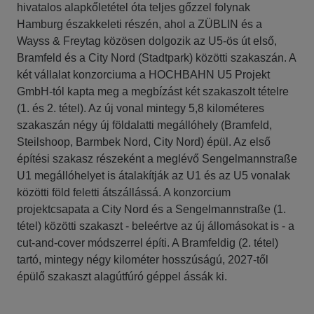
hivatalos alapkőletétel óta teljes gőzzel folynak
Hamburg északkeleti részén, ahol a ZÜBLIN és a
Wayss & Freytag közösen dolgozik az U5-ös út első,
Bramfeld és a City Nord (Stadtpark) közötti szakaszán. A
két vállalat konzorciuma a HOCHBAHN U5 Projekt
GmbH-tól kapta meg a megbízást két szakaszolt tételre
(1. és 2. tétel). Az új vonal mintegy 5,8 kilométeres
szakaszán négy új földalatti megállóhely (Bramfeld,
Steilshoop, Barmbek Nord, City Nord) épül. Az első
építési szakasz részeként a meglévő Sengelmannstraße
U1 megállóhelyet is átalakítják az U1 és az U5 vonalak
közötti föld feletti átszállássá. A konzorcium
projektcsapata a City Nord és a Sengelmannstraße (1.
tétel) közötti szakaszt - beleértve az új állomásokat is - a
cut-and-cover módszerrel építi. A Bramfeldig (2. tétel)
tartó, mintegy négy kilométer hosszúságú, 2027-től
épülő szakaszt alagútfúró géppel ássák ki.