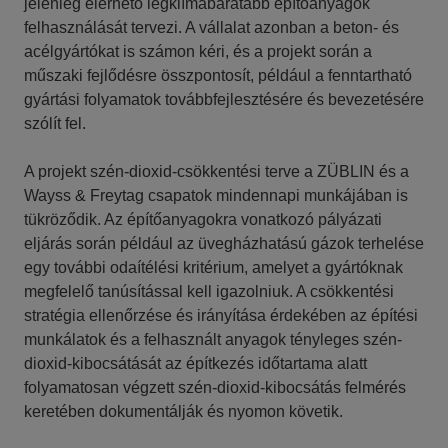
jelenleg elérhető legklímabarátabb építőanyagok
felhasználását tervezi. A vállalat azonban a beton- és
acélgyártókat is számon kéri, és a projekt során a
műszaki fejlődésre összpontosít, például a fenntartható
gyártási folyamatok továbbfejlesztésére és bevezetésére
szólít fel.
A projekt szén-dioxid-csökkentési terve a ZÜBLIN és a
Wayss & Freytag csapatok mindennapi munkájában is
tükröződik. Az építőanyagokra vonatkozó pályázati
eljárás során például az üvegházhatású gázok terhelése
egy további odaítélési kritérium, amelyet a gyártóknak
megfelelő tanúsítással kell igazolniuk. A csökkentési
stratégia ellenőrzése és irányítása érdekében az építési
munkálatok és a felhasznált anyagok tényleges szén-
dioxid-kibocsátását az építkezés időtartama alatt
folyamatosan végzett szén-dioxid-kibocsátás felmérés
keretében dokumentálják és nyomon követik.