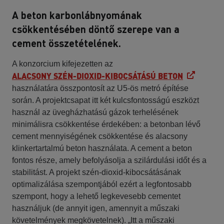
A beton karbonlábnyomának
csökkentésében döntő szerepe van a
cement összetételének.
A konzorcium kifejezetten az
ALACSONY SZÉN-DIOXID-KIBOCSÁTÁSÚ BETON
használatára összpontosít az U5-ös metró építése
során. A projektcsapat itt két kulcsfontosságú eszközt
használ az üvegházhatású gázok terhelésének
minimálisra csökkentése érdekében: a betonban lévő
cement mennyiségének csökkentése és alacsony
klinkertartalmú beton használata. A cement a beton
fontos része, amely befolyásolja a szilárdulási időt és a
stabilitást. A projekt szén-dioxid-kibocsátásának
optimalizálása szempontjából ezért a legfontosabb
szempont, hogy a lehető legkevesebb cementet
használjuk (de annyit igen, amennyit a műszaki
követelmények megkövetelnek). „Itt a műszaki