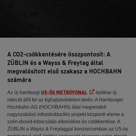
A CO2-csökkentésére összpontosít: A
ZÜBLIN és a Wayss & Freytag által
megvalósított első szakasz a HOCHBAHN
számára
U5-ÖS METRÓVONAL
Az új hamburgi
építése új
mércét állít fel az éghajlatvédelem terén. A Hamburger
Hochbahn AG (HOCHBAHN) által megrendelt
nagyszabású infrastrukturális projekt központi eleme a
szén-dioxid-kibocsátás elkerülése és csökkentése. A
ZÜBLIN a Wayss & Freytaggal konzorciumban az U5-ös