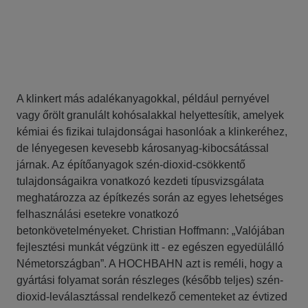
A klinkert más adalékanyagokkal, például pernyével
vagy őrölt granulált kohósalakkal helyettesítik, amelyek
kémiai és fizikai tulajdonságai hasonlóak a klinkeréhez,
de lényegesen kevesebb károsanyag-kibocsátással
járnak. Az építőanyagok szén-dioxid-csökkentő
tulajdonságaikra vonatkozó kezdeti típusvizsgálata
meghatározza az építkezés során az egyes lehetséges
felhasználási esetekre vonatkozó
betonkövetelményeket. Christian Hoffmann: „Valójában
fejlesztési munkát végzünk itt - ez egészen egyedülálló
Németországban”. A HOCHBAHN azt is reméli, hogy a
gyártási folyamat során részleges (később teljes) szén-
dioxid-leválasztással rendelkező cementeket az évtized