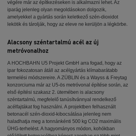
végére már az építkezéseken is alkalmazni lehet. Az
iparág jelenleg olyan megoldásokon dolgozik,
amelyekkel a gyártás során keletkező szén-dioxidot
lekötik és tárolják, hogy az eleve ne kerüljön a légkörbe.
Alacsony széntartalmú acél az új
metróvonalhoz
A HOCHBAHN U5 Projekt GmbH arra fogad, hogy az
ipar fokozatosan átáll az acélgyártás klímabarátabb
termelési módszereire. A ZÜBLIN és a Wayss & Freytag
konzorciuma már az U5-ös metróvonal építése során, az
első építési szakasz 2. ütemében is alacsony
széntartalmú, megfelelő tanúsítvánnyal rendelkező
acélfajtákat fog használni. A projektben felhasznált
betonacél szén-dioxid-kibocsátása jelenleg nem
haladhatja meg a tonnánkénti 500 kg CO2 maximális
ÜHG-terhelést. A hagyományos módon, kohókban
előállított betonacélhoz képest azonban ez több mint