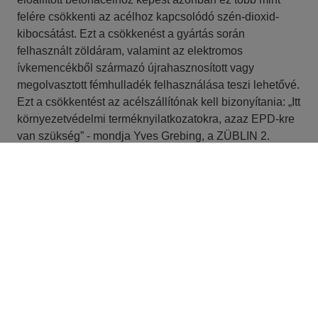
felére csökkenti az acélhoz kapcsolódó szén-dioxid-
kibocsátást. Ezt a csökkenést a gyártás során
felhasznált zöldáram, valamint az elektromos
ívkemencékből származó újrahasznosított vagy
megolvasztott fémhulladék felhasználása teszi lehetővé.
Ezt a csökkentést az acélszállítónak kell bizonyítania: „Itt
környezetvédelmi terméknyilatkozatokra, azaz EPD-kre
van szükség” - mondja Yves Grebing, a ZÜBLIN 2.
ütemének átfogó projektmenedzsere. És ez még nem
minden: a szállítási útvonalakat is átláthatóvá kell tenni.
„Azt is bizonyítanunk kell, hogy az alacsony szén-dioxid-
kibocsátású acél valóban az építkezés helyszínére
kerül” - magyarázza Grebing. Az eljárás, amely a jövő
modelljévé válhat, úttörő szerepet biztosít az U5-nek
Németországban. A HOCHBAHN a jövőben is szilárdan
elkötelezett amellett, hogy az acélgyártás
fenntarthatósága terén további előrelépéseket tegyen.
Hosszú távon az éghajlatváltozás következetes