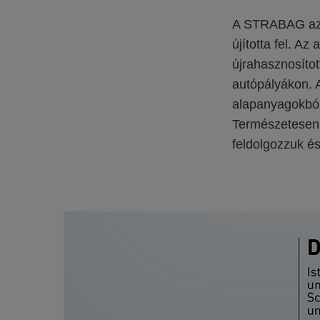
A STRABAG az 
újította fel. A
újrahasznosítot
autópályákon. A
alapanyagokból 
Természetesen n
feldolgozzuk és