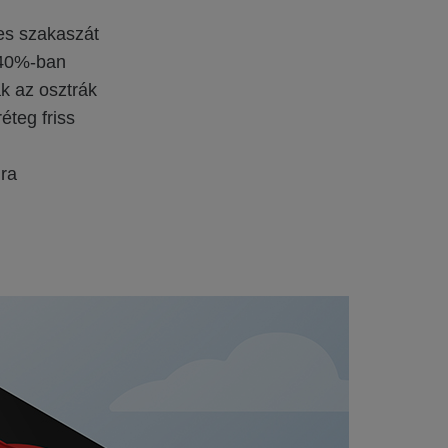
es szakaszát
y 40%-ban
k az osztrák
éteg friss
jra