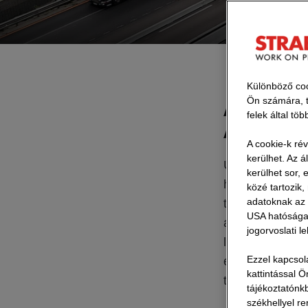
Különböző coo
Ön számára, t
Aszfalt új
felek által tö
Ausztriába
A cookie-k ré
kerülhet. Az á
Újrahasznosított
kerülhet sor,
hogy "régi" vag
közé tartozik
adatoknak az 
takarít meg, mi
USA hatóságai 
alkalmazni. Az 
jogorvoslati l
lényegesen maga
Ezzel kapcsol
együttműködés 
kattintással 
tették lehetővé.
tájékoztatónk
székhellyel re