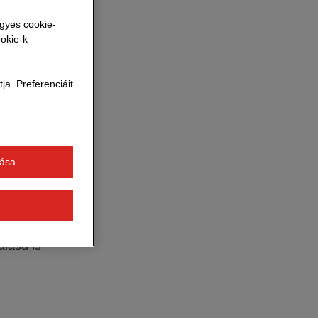
ogy az
egyes cookie-
ó, hanem a
ookie-k
 teherautóval
a. Preferenciáit
tása
gyezésével
lása is