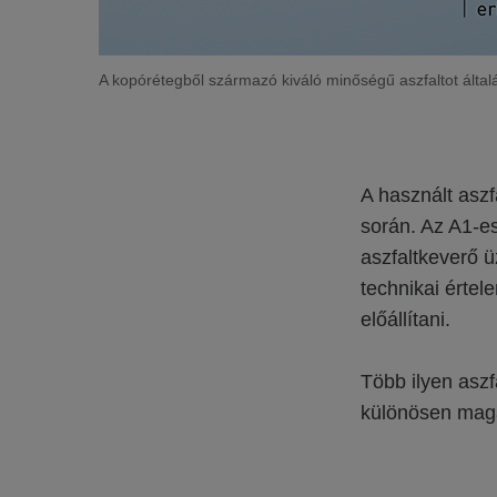
A kopórétegből származó kiváló minőségű aszfaltot által
A használt aszf
során. Az A1-es
aszfaltkeverő 
technikai értel
előállítani.
Több ilyen asz
különösen magas