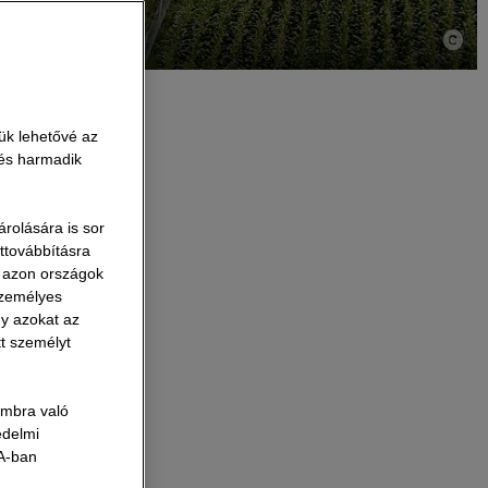
ük lehetővé az
 és harmadik
rolására is sor
attovábbításra
m jelenti azt,
A azon országok
rőforrásokat
személyes
gy azokat az
t aszfaltot
tt személyt
jítása során
éllel való jó
ombra való
ultramodern -
édelmi
SA-ban