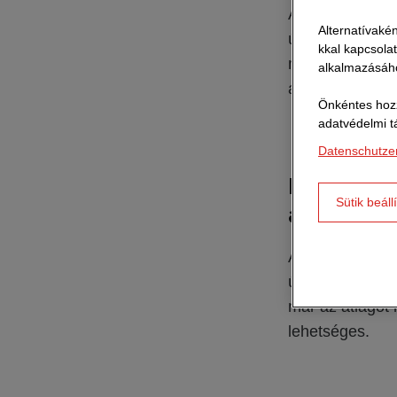
Az aszfalt újra
Alternatívakén
útfelújítás újr
kkal kapcsola
minőség romlása
alkalmazásáho
az A1-es egy i
Önkéntes hozz
adatvédelmi t
Datenschutze
Hogyan műk
Sütik beáll
autópályán
A környezetbar
újrahasznosítá
már az átlagot
lehetséges.