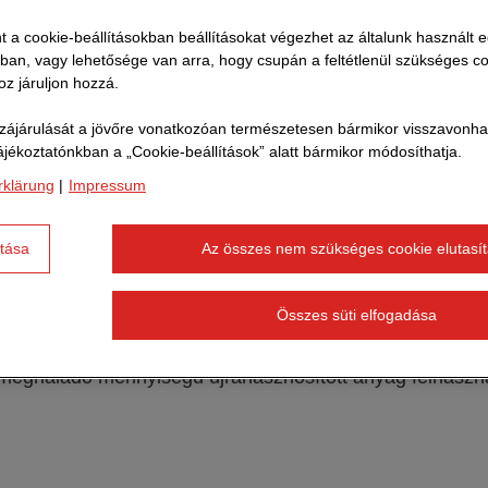
hasznosításával kapcsolatos projektjeink azt mutatják, h
t a cookie-beállításokban beállításokat végezhet az általunk használt 
ahasznosított aszfalt hozzáadásával nemcsak fenntarthat
tban, vagy lehetősége van arra, hogy csupán a feltétlenül szükséges c
 nélkül is lehetséges: napi 74 000 járművel, köztük sok
z járuljon hozzá.
gencsak forgalmas autópálya.
ájárulását a jövőre vonatkozóan természetesen bármikor visszavonhatj
ájékoztatónkban a „Cookie-beállítások” alatt bármikor módosíthatja.
rklärung
|
Impressum
ödik a fenntartható útfelújítás az A1-es
ítása
Az összes nem szükséges cookie elutasí
?
átabb útfelújítás az aszfaltkeverék nagyobb arányú
Összes süti elfogadása
sával érhető el. Egyes projekteknél a megrendelő belee
 meghaladó mennyiségű újrahasznosított anyag felhaszná