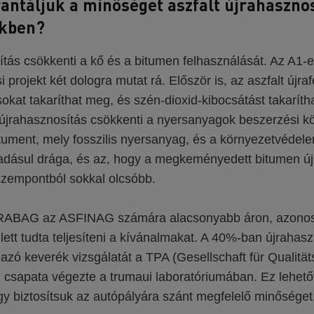
antáljuk a minőséget aszfalt újrahasznos
nkben?
tás csökkenti a kő és a bitumen felhasználását. Az A1-e
i projekt két dologra mutat rá. Először is, az aszfalt újr
sokat takaríthat meg, és szén-dioxid-kibocsátást takaríth
újrahasznosítás csökkenti a nyersanyagok beszerzési köl
tument, mely fosszilis nyersanyag, és a környezetvéde
Ráadásul drága, és az, hogy a megkeményedett bitumen új
szempontból sokkal olcsóbb.
RABAG az ASFINAG számára alacsonyabb áron, azono
ett tudta teljesíteni a kívánalmakat. A 40%-ban újrahasz
azó keverék vizsgálatát a TPA (Gesellschaft für Qualitä
 csapata végezte a trumaui laboratóriumában. Ez lehető
y biztosítsuk az autópályára szánt megfelelő minőséget