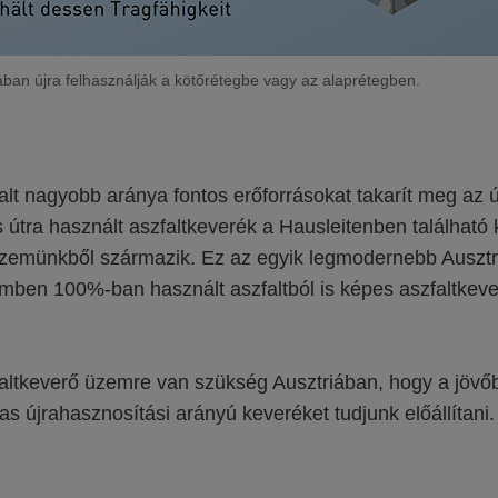
ában újra felhasználják a kötőrétegbe vagy az alaprétegben.
alt nagyobb aránya fontos erőforrásokat takarít meg az út
 útra használt aszfaltkeverék a Hausleitenben található
üzemünkből származik. Ez az egyik legmodernebb Ausztr
emben 100%-ban használt aszfaltból is képes aszfaltkev
faltkeverő üzemre van szükség Ausztriában, hogy a jövő
 újrahasznosítási arányú keveréket tudjunk előállítani.