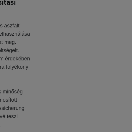
ítási
s aszfalt
afelhasználása
at meg.
tségeit.
lem érdekében
ra folyékony
s minőség
nosított
tssicherung
vé teszi
.