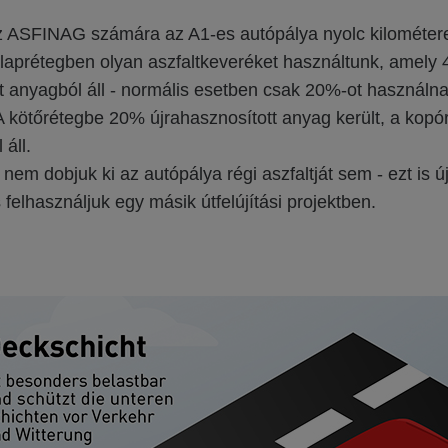
ASFINAG számára az A1-es autópálya nyolc kilométer
z alaprétegben olyan aszfaltkeveréket használtunk, amel
t anyagból áll - normális esetben csak 20%-ot használna
 kötőrétegbe 20% újrahasznosított anyag került, a kopór
áll.
em dobjuk ki az autópálya régi aszfaltját sem - ezt is ú
 felhasználjuk egy másik útfelújítási projektben.