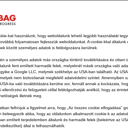
kie-kat használunk, hogy weboldalunk lehető legjobb használatát tegy
ovábbá folyamatosan fejlesszük weboldalunkat. A cookie-kkal általunk
rahasznosítási projekt a Westautobahn-on
bbek között személyes adatok is feldolgozásra kerülnek.
n
vén a személyes adatok más országba történő továbbítására és ottani tá
ltalunk fent említett harmadik felek, melyeknél másik országba való ad
 aszfaltból készült utak bizonyítják, hogy a "használt" ne
 egyike a Google LLC, melynek székhelye az USA-ban található. Az US
y "rossz". Ezzel az eljárással a STRABAG olyan fontos e
, melyek nem biztosítanak megfelelő adatvédelmi szintet. Amennyiben 
USA-ba való továbbítására kerülne sor, fennáll annak a kockázata, ho
nt a bitumen vagy a kőzet. Ezért szeretnénk több használ
ellenőrzési és felügyeleti céllal feldolgozhatják anélkül, hogy az érinte
A1-es autópályán az ausztriai Steinhäusl csomópont felú
ehetőségek illetnék meg.
sabb újrahasznosítási aránnyal dolgoztunk. Ezt az ügyf
atban felhívjuk a figyelmet arra, hogy „Az összes cookie elfogadása” g
és aszfaltkeverő üzemeink - amelyek közül néhány már 
Ön beleegyezik abba, hogy az oldalunkon alkalmazott cookie-k az adatv
ban említett terjedelemben általunk és harmadik felek (beleértve az U
ndelkezőket) által is felhasználhatók.