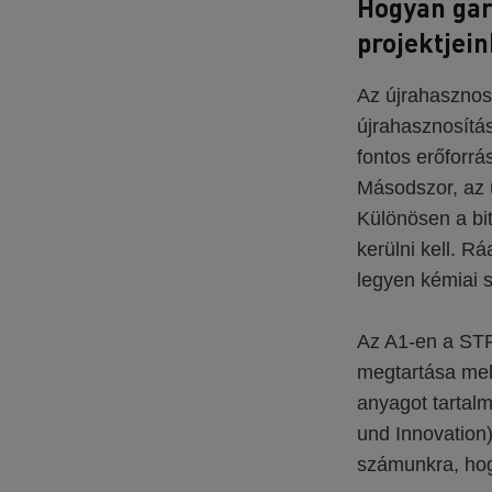
Hogyan gar
projektjei
Az újrahasznosí
újrahasznosítás
fontos erőforrá
Másodszor, az 
Különösen a bi
kerülni kell. 
legyen kémiai 
Az A1-en a ST
megtartása mell
anyagot tartalm
und Innovation)
számunkra, hog