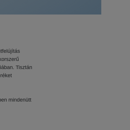
felújítás
 korszerű
iában. Tisztán
eréket
ben mindenütt