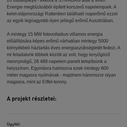
20 futballpálya - ekkora a STRABAG által a Wien
Energie megbízásából épített korszerű napelempark. A
kelet-stájerországi Rattenben található naperőmű ezzel
az egyik legnagyobb ilyen jellegű erőmű Ausztriában.
A mintegy 15 MW fotovoltaikus villamos energia
előállítására képes erőmű várhatóan mintegy 5000
környékbeli háztartás éves energiaszükségletét fedezi. A
mi feladatunk többek között az volt, hogy lenyűgöző
mennyiségű, 26 488 napelem panelt telepítsünk a
helyszínen. Egymásra halmozva ezek mintegy 800
méter magasra nyúlnának - majdnem háromszor olyan
magasra, mint az Eiffel-torony.
A projekt részletei:
Ügyfél: