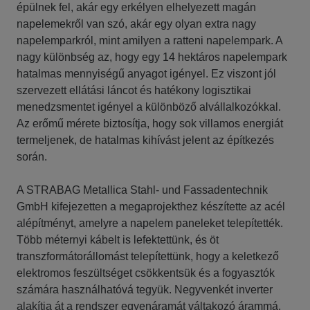
épülnek fel, akár egy erkélyen elhelyezett magán
napelemekről van szó, akár egy olyan extra nagy
napelemparkról, mint amilyen a ratteni napelempark. A
nagy különbség az, hogy egy 14 hektáros napelempark
hatalmas mennyiségű anyagot igényel. Ez viszont jól
szervezett ellátási láncot és hatékony logisztikai
menedzsmentet igényel a különböző alvállalkozókkal.
Az erőmű mérete biztosítja, hogy sok villamos energiát
termeljenek, de hatalmas kihívást jelent az építkezés
során.
A STRABAG Metallica Stahl- und Fassadentechnik
GmbH kifejezetten a megaprojekthez készítette az acél
alépítményt, amelyre a napelem paneleket telepítették.
Több méternyi kábelt is lefektettünk, és öt
transzformátorállomást telepítettünk, hogy a keletkező
elektromos feszültséget csökkentsük és a fogyasztók
számára használhatóvá tegyük. Negyvenkét inverter
alakítja át a rendszer egyenáramát váltakozó árammá,