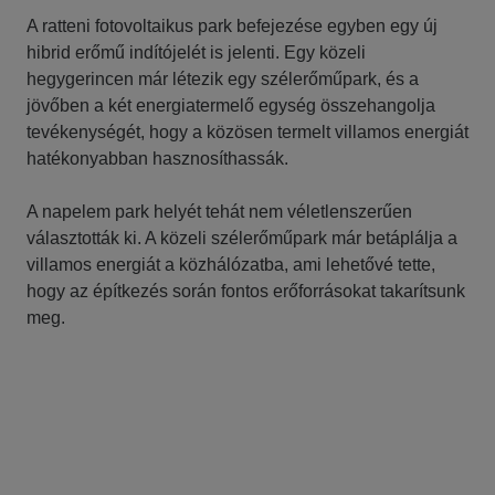
A ratteni fotovoltaikus park befejezése egyben egy új
hibrid erőmű indítójelét is jelenti. Egy közeli
hegygerincen már létezik egy szélerőműpark, és a
jövőben a két energiatermelő egység összehangolja
tevékenységét, hogy a közösen termelt villamos energiát
hatékonyabban hasznosíthassák.
A napelem park helyét tehát nem véletlenszerűen
választották ki. A közeli szélerőműpark már betáplálja a
villamos energiát a közhálózatba, ami lehetővé tette,
hogy az építkezés során fontos erőforrásokat takarítsunk
meg.