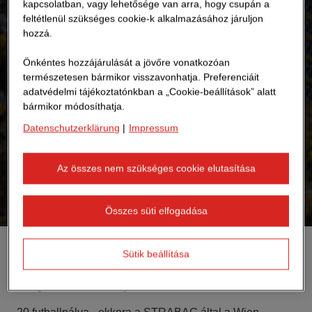
kapcsolatban, vagy lehetősége van arra, hogy csupán a
feltétlenül szükséges cookie-k alkalmazásához járuljon
hozzá.
Önkéntes hozzájárulását a jövőre vonatkozóan
természetesen bármikor visszavonhatja. Preferenciáit
adatvédelmi tájékoztatónkban a „Cookie-beállítások” alatt
bármikor módosíthatja.
Datenschutzerklärung
|
Impressum
Az összes nem szükséges cookie elutasítása
Összes süti elfogadása
Sütik beállítása
Derűs kilátások: STRABAG fotovoltaikus
megaerőművet épít Ausztriában