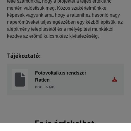
tette számunkra, hogy a projektet a teljes értéklánc
mentén valósítsuk meg. Közös szakértelmünkkel
képesek vagyunk arra, hogy a rattenihez hasonló nagy
naperőműveket teljes egészében egy kézből építsük, az
alépítmény telepítésétől és a mélyépítési munkáktól
kezdve az erőmű kulcsrakész kivitelezéséig.
Tájékoztató:
Fotovoltaikus rendszer
Ratten
PDF ∙ 5 MB
Ez is érdekelhet.