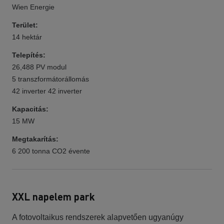
Wien Energie
Terület:
14 hektár
Telepítés:
26,488 PV modul
5 transzformátorállomás
42 inverter 42 inverter
Kapacitás:
15 MW
Megtakarítás:
6 200 tonna CO2 évente
XXL napelem park
A fotovoltaikus rendszerek alapvetően ugyanúgy