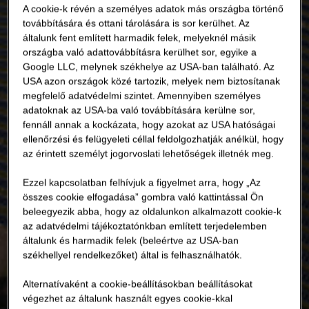
A cookie-k révén a személyes adatok más országba történő
továbbítására és ottani tárolására is sor kerülhet. Az
általunk fent említett harmadik felek, melyeknél másik
országba való adattovábbításra kerülhet sor, egyike a
Google LLC, melynek székhelye az USA-ban található. Az
USA azon országok közé tartozik, melyek nem biztosítanak
megfelelő adatvédelmi szintet. Amennyiben személyes
adatoknak az USA-ba való továbbítására kerülne sor,
fennáll annak a kockázata, hogy azokat az USA hatóságai
ellenőrzési és felügyeleti céllal feldolgozhatják anélkül, hogy
az érintett személyt jogorvoslati lehetőségek illetnék meg.
Ezzel kapcsolatban felhívjuk a figyelmet arra, hogy „Az
összes cookie elfogadása” gombra való kattintással Ön
beleegyezik abba, hogy az oldalunkon alkalmazott cookie-k
az adatvédelmi tájékoztatónkban említett terjedelemben
általunk és harmadik felek (beleértve az USA-ban
székhellyel rendelkezőket) által is felhasználhatók.
Alternatívaként a cookie-beállításokban beállításokat
végezhet az általunk használt egyes cookie-kkal