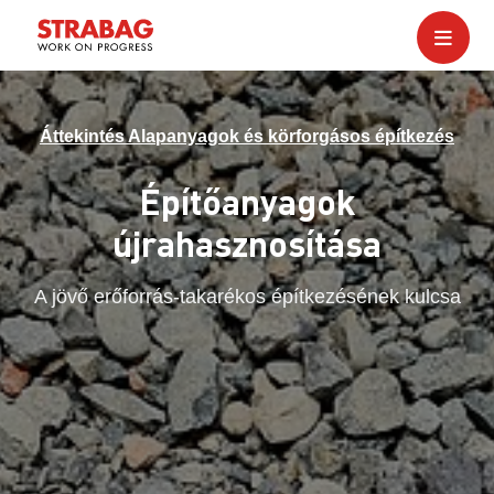
Áttekintés Alapanyagok és körforgásos építkezés
Építőanyagok
újrahasznosítása
A jövő erőforrás-takarékos építkezésének kulcsa