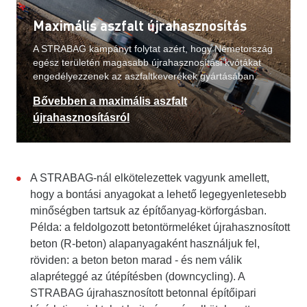
Maximális aszfalt újrahasznosítás
A STRABAG kampányt folytat azért, hogy Németország
egész területén magasabb újrahasznosítási kvótákat
engedélyezzenek az aszfaltkeverékek gyártásában.
Bővebben a maximális aszfalt
újrahasznosításról
A STRABAG-nál elkötelezettek vagyunk amellett,
hogy a bontási anyagokat a lehető legegyenletesebb
minőségben tartsuk az építőanyag-körforgásban.
Példa: a feldolgozott betontörmeléket újrahasznosított
beton (R-beton) alapanyagaként használjuk fel,
röviden: a beton beton marad - és nem válik
alapréteggé az útépítésben (downcycling). A
STRABAG újrahasznosított betonnal építőipari