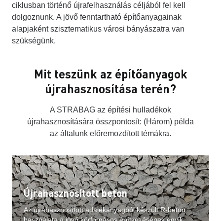
ciklusban történő újrafelhasználás céljából fel kell
dolgoznunk. A jövő fenntartható építőanyagainak
alapjaként szisztematikus városi bányászatra van
szükségünk.
Mit teszünk az építőanyagok
újrahasznosítása terén?
A STRABAG az építési hulladékok
újrahasznosítására összpontosít: (Három) példa
az általunk előremozdított témákra.
Újrahasznosított beton
Az újrahasznosított adalékanyagból készült R-beton
használata a jövő körforgásos építkezésének egyik