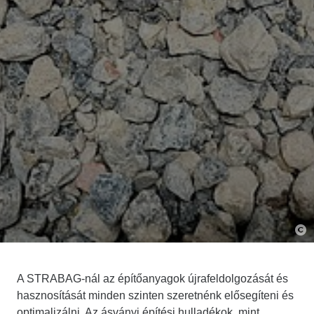
A STRABAG-nál az építőanyagok újrafeldolgozását és
hasznosítását minden szinten szeretnénk elősegíteni és
optimalizálni. Az ásványi építési hulladékok, mint