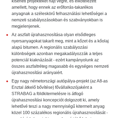
kísérleti projekteket hajt végre, és elkötelezett
amellett, hogy ennek az erőforrás-takarékos
anyagnak a széleskörű felhasználási lehetőségei a
nemzeti szabályozásokban és szabványokban is
megjelenjenek.
Az aszfalt újrahasznosítása olyan elsődleges
nyersanyagokat takarít meg, mint a kőzet és a kőolaj
alapú bitumen. A regionális szabályozási
különbségek azonban megakadályozzák a teljes
potenciál kiaknázását - ezért kampányolunk az
összes aszfaltréteg magasabb és egységes nemzeti
újrahasznosítási arányaiért.
Egy nagy németországi autópálya-projekt (az A8-as
Enztal átkelő bővítése) fővállalkozójaként a
STRABAG a földkitermelésre is átfogó
újrahasznosítási koncepciót dolgozott ki, amely
lehetővé teszi a nagy mennyiségű kitermelt anyag
közel 100 százalékos regionális újrahasznosítását -