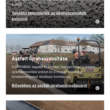
kulcsa.
További információk az újrahasznosított
betonról
Aszfalt újrahasznosítása
A STRABAG teszteli és kutatja, hogyan lehet a magas
újrahasznosítási arányt és a magas minőségi
követelményeket ideálisan kombinálni.
Bővebben az aszfalt újrahasznosításáról