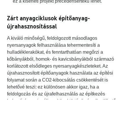
ez a kísérleti projekt precedensértékű lehet.
Zárt anyagciklusok építőanyag-
újrahasznosítással
A kiváló minőségű, feldolgozott másodlagos
nyersanyagok felhasználása tehermentesíti a
hulladéklerakókat, és fenntarthatóan megőrzi a
kőbányákból, homok- és kavicsbányákból származó
korlátozott elsődleges nyersanyagkészleteket. Az
újrahasznosított építőanyagok használata az építési
folyamat során a CO2-kibocsátás csökkentését is
lehetővé teszi: ez különösen akkor igaz, ha a
feldolgozás és az újrafelhasználás az építkezés
helyszínén regionálisan közel történik, és elkerülhető az
anyagok nagy távolságokra történő szállítása.