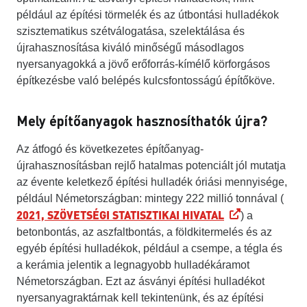
például az építési törmelék és az útbontási hulladékok
szisztematikus szétválogatása, szelektálása és
újrahasznosítása kiváló minőségű másodlagos
nyersanyagokká a jövő erőforrás-kímélő körforgásos
építkezésbe való belépés kulcsfontosságú építőköve.
Mely építőanyagok hasznosíthatók újra?
Az átfogó és következetes építőanyag-
újrahasznosításban rejlő hatalmas potenciált jól mutatja
az évente keletkező építési hulladék óriási mennyisége,
például Németországban: mintegy 222 millió tonnával (
2021, SZÖVETSÉGI STATISZTIKAI HIVATAL
) a
betonbontás, az aszfaltbontás, a földkitermelés és az
egyéb építési hulladékok, például a csempe, a tégla és
a kerámia jelentik a legnagyobb hulladékáramot
Németországban. Ezt az ásványi építési hulladékot
nyersanyagraktárnak kell tekintenünk, és az építési