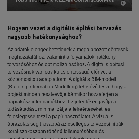
Hogyan vezet a digitális építési tervezés
nagyobb hatékonysághoz?
Az adatok elengedhetetlenek a megalapozott döntések
meghozatalához, valamint a folyamatok hatékony
tervezéséhez és optimalizálásához. A digitális építési
tervezésnek van egy kulcsfontosságú előnye: a
központosított adatplatform. A digitális BIM-modell
(Building Information Modelling) lehetővé teszi, hogy a
projekt minden résztvevője bármikor hozzáférjen a
naprakész információkhoz. Ez jelentősen javítja a
tudásátadást, minimalizálja a félreértéseket, és
feleslegessé teszi a papír használatot. A vizuális
ábrázolás segít továbbá az esetleges tervezési hibák
korai szakaszban történő felismerésében és
kijavításában - időt és pénzt takarítva meg.