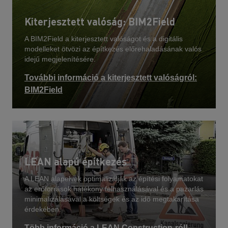
Kiterjesztett valóság: BIM2Field
A BIM2Field a kiterjesztett valóságot és a digitális
modelleket ötvözi az építkezés előrehaladásának valós
idejű megjelenítésére.
További információ a kiterjesztett valóságról:
BIM2Field
LEAN alapú építkezés
A LEAN alapelvek optimalizálják az építési folyamatokat
az erőforrások hatékony felhasználásával és a pazarlás
minimalizálásával a költségek és az idő megtakarítása
érdekében.
Több információ a LEAN Construction-ról!