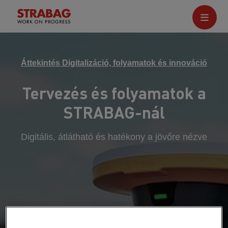
Áttekintés Digitalizáció, folyamatok és innováció
Tervezés és folyamatok a
STRABAG-nál
Digitális, átlátható és hatékony a jövőre nézve