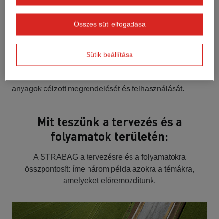
építőipari munkafolyamatok tekintetében.
Összes süti elfogadása
Az első tervezési lépéstől az anyagbeszerzésig és a
kivitelezésig a digitális építési tervezés, mint például a
BIM2field és a LEAN Construction munka- és
Sütik beállítása
gondolkodásmód már az első tervezési lépéstől kezdve
támogatást nyújt az építkezésen. Ez lehetővé teszi az
anyagok célzott megrendelését és felhasználását.
Mit teszünk a tervezés és a
folyamatok területén:
A STRABAG a tervezésre és a folyamatokra
összpontosít: íme három példa azokra a témákra,
amelyeket előremozdítunk.