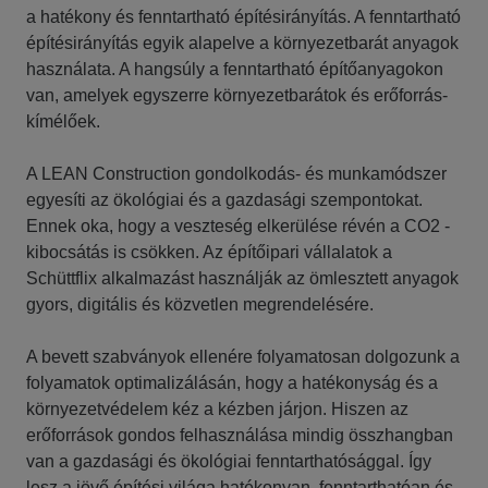
a hatékony és fenntartható építésirányítás. A fenntartható
építésirányítás egyik alapelve a környezetbarát anyagok
használata. A hangsúly a fenntartható építőanyagokon
van, amelyek egyszerre környezetbarátok és erőforrás-
kímélőek.
A LEAN Construction gondolkodás- és munkamódszer
egyesíti az ökológiai és a gazdasági szempontokat.
Ennek oka, hogy a veszteség elkerülése révén a CO2 -
kibocsátás is csökken. Az építőipari vállalatok a
Schüttflix alkalmazást használják az ömlesztett anyagok
gyors, digitális és közvetlen megrendelésére.
A bevett szabványok ellenére folyamatosan dolgozunk a
folyamatok optimalizálásán, hogy a hatékonyság és a
környezetvédelem kéz a kézben járjon. Hiszen az
erőforrások gondos felhasználása mindig összhangban
van a gazdasági és ökológiai fenntarthatósággal. Így
lesz a jövő építési világa hatékonyan, fenntarthatóan és