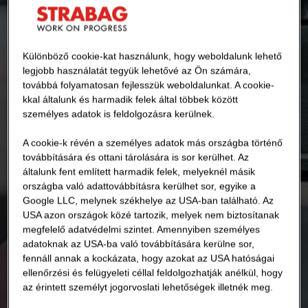
Különböző cookie-kat használunk, hogy weboldalunk lehető
legjobb használatát tegyük lehetővé az Ön számára,
továbbá folyamatosan fejlesszük weboldalunkat. A cookie-
kkal általunk és harmadik felek által többek között
személyes adatok is feldolgozásra kerülnek.
A cookie-k révén a személyes adatok más országba történő
továbbítására és ottani tárolására is sor kerülhet. Az
általunk fent említett harmadik felek, melyeknél másik
országba való adattovábbításra kerülhet sor, egyike a
Google LLC, melynek székhelye az USA-ban található. Az
USA azon országok közé tartozik, melyek nem biztosítanak
megfelelő adatvédelmi szintet. Amennyiben személyes
adatoknak az USA-ba való továbbítására kerülne sor,
fennáll annak a kockázata, hogy azokat az USA hatóságai
ellenőrzési és felügyeleti céllal feldolgozhatják anélkül, hogy
az érintett személyt jogorvoslati lehetőségek illetnék meg.