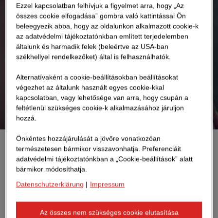
Ezzel kapcsolatban felhívjuk a figyelmet arra, hogy „Az
összes cookie elfogadása” gombra való kattintással Ön
beleegyezik abba, hogy az oldalunkon alkalmazott cookie-k
az adatvédelmi tájékoztatónkban említett terjedelemben
általunk és harmadik felek (beleértve az USA-ban
székhellyel rendelkezőket) által is felhasználhatók.
Alternatívaként a cookie-beállításokban beállításokat
végezhet az általunk használt egyes cookie-kkal
kapcsolatban, vagy lehetősége van arra, hogy csupán a
feltétlenül szükséges cookie-k alkalmazásához járuljon
hozzá.
Önkéntes hozzájárulását a jövőre vonatkozóan
természetesen bármikor visszavonhatja. Preferenciáit
Egy épület építésének első lépése az átfogó tervezés. A
adatvédelmi tájékoztatónkban a „Cookie-beállítások” alatt
következő lépés az építési folyamat minél
bármikor módosíthatja.
zökkenőmentesebb megvalósítása. A mai világban
Datenschutzerklärung
|
Impressum
különösen fontos az erőforrások bölcs felhasználása -
ebben segíthetnek a digitális eszközök. A STRABAG
Az összes nem szükséges cookie elutasítása
ezeket felhasználva új szabványokat állít fel az