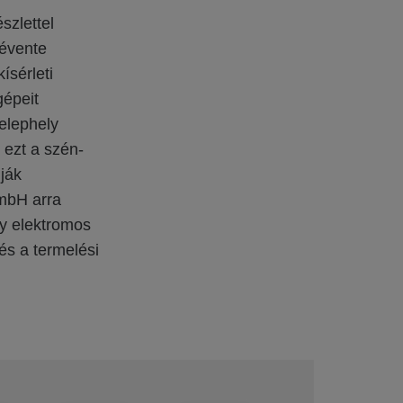
szlettel
 évente
ísérleti
gépeit
elephely
 ezt a szén-
nják
GmbH arra
gy elektromos
és a termelési