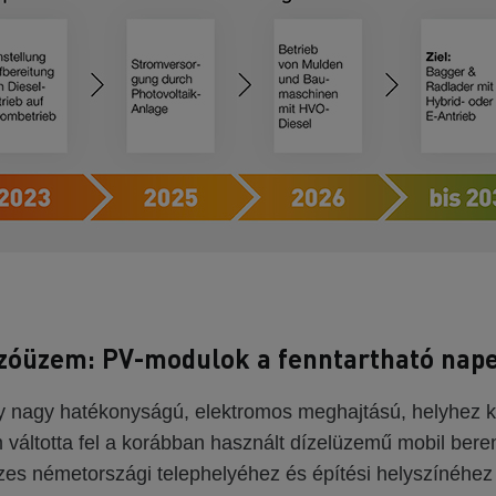
ozóüzem: PV-modulok a fenntartható nap
 nagy hatékonyságú, elektromos meghajtású, helyhez k
 váltotta fel a korábban használt dízelüzemű mobil bere
 németországi telephelyéhez és építési helyszínéhez