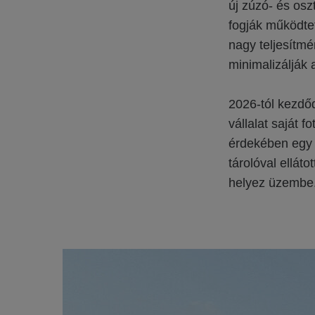
új zúzó- és os
fogják működte
nagy teljesítmé
minimalizálják 
2026-tól kezdő
vállalat saját 
érdekében egy 
tárolóval ellát
helyez üzembe