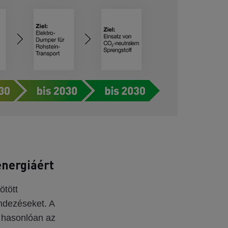
energiáért
ötött
ndezéseket. A
 hasonlóan az