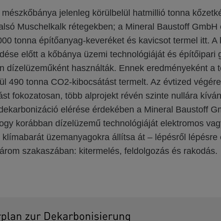
mészkőbánya jelenleg körülbelül hatmillió tonna kőzetké
 alsó Muschelkalk rétegekben; a Mineral Baustoff GmbH
000 tonna építőanyag-keveréket és kavicsot termel itt. A k
ése előtt a kőbánya üzemi technológiáját és építőipari 
 dízelüzeműként használták. Ennek eredményeként a t
ül 490 tonna CO2-kibocsátást termelt. Az évtized végére
ást fokozatosan, több alprojekt révén szinte nullára kívá
 dekarbonizáció elérése érdekében a Mineral Baustoff 
hogy korábban dízelüzemű technológiáját elektromos va
klímabarát üzemanyagokra állítsa át – lépésről lépésre 
árom szakaszában: kitermelés, feldolgozás és rakodás.