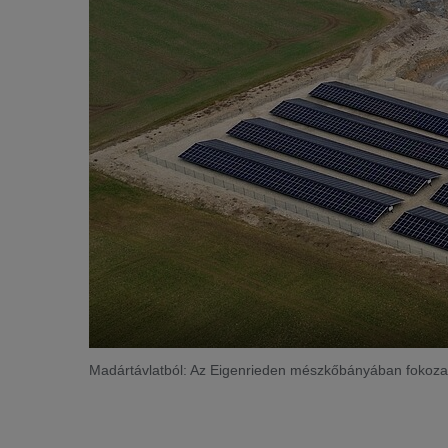
Madártávlatból: Az Eigenrieden mészkőbányában fokoza