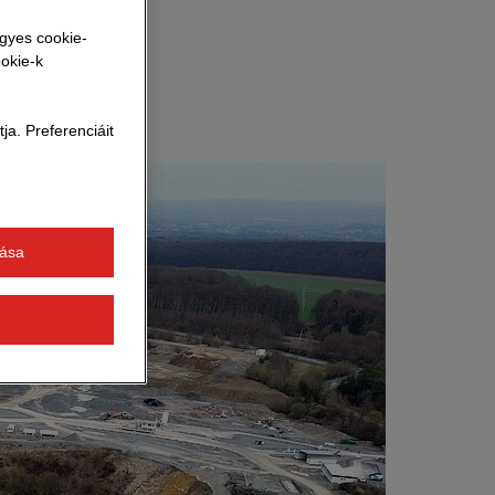
nhez tartozó
egyes cookie-
ookie-k
a. Preferenciáit
tása