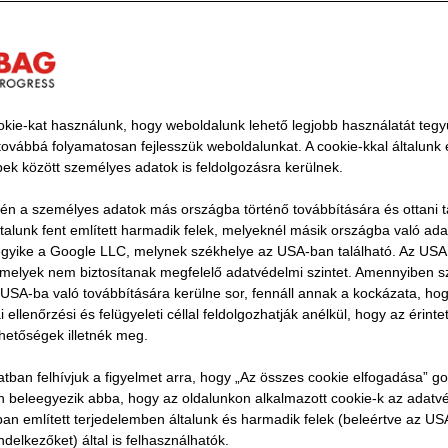
klímabarát módon
kie-kat használunk, hogy weboldalunk lehető legjobb használatát tegy
ovábbá folyamatosan fejlesszük weboldalunkat. A cookie-kkal általunk
bbek között személyes adatok is feldolgozásra kerülnek.
vén a személyes adatok más országba történő továbbítására és ottani tá
Baustoff GmbH STRABAG kísérleti projekt
ltalunk fent említett harmadik felek, melyeknél másik országba való ad
tesítés érdekében Türingiában
 egyike a Google LLC, melynek székhelye az USA-ban található. Az US
, melyek nem biztosítanak megfelelő adatvédelmi szintet. Amennyiben 
USA-ba való továbbítására kerülne sor, fennáll annak a kockázata, ho
 mészkőbányában fokozatosan csökkenteni szeretnénk 
ellenőrzési és felügyeleti céllal feldolgozhatják anélkül, hogy az érinte
valamint az építőanyag-keverékek és a kavics előállítás
ehetőségek illetnék meg.
, azzal a céllal, hogy az évtized végére Németország e
atban felhívjuk a figyelmet arra, hogy „Az összes cookie elfogadása” g
kőbányáját üzemeltessük. Ez a dekarbonizációs kísérleti
Ön beleegyezik abba, hogy az oldalunkon alkalmazott cookie-k az adatv
f GmbH leányvállalatunk türingiai telephelyét az iparág 
ban említett terjedelemben általunk és harmadik felek (beleértve az U
ndelkezőket) által is felhasználhatók.
thatóság, a környezetvédelem és az innováció terén. Cél