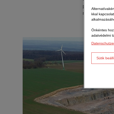
precedenst ter
Alternatívakén
más nyersanyag
kkal kapcsola
alkalmazásáho
Önkéntes hozz
adatvédelmi t
Datenschutze
Sütik beáll