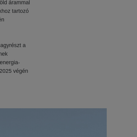
zöld árammal
khoz tartozó
én
agyrészt a
nnek
energia-
G 2025 végén