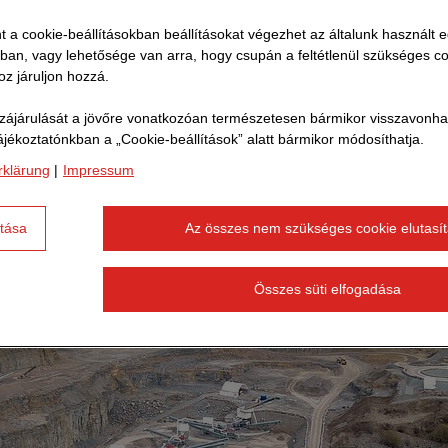
emtsünk, és modellként szolgáljunk a STRABAG konszer
t a cookie-beállításokban beállításokat végezhet az általunk használt 
-telephelyek klímabarát átalakításához.
tban, vagy lehetősége van arra, hogy csupán a feltétlenül szükséges c
z járuljon hozzá.
ájárulását a jövőre vonatkozóan természetesen bármikor visszavonhatj
ájékoztatónkban a „Cookie-beállítások” alatt bármikor módosíthatja.
rklärung
|
Impressum
ítása
Az összes nem szükséges cookie elutasí
Összes süti elfogadása