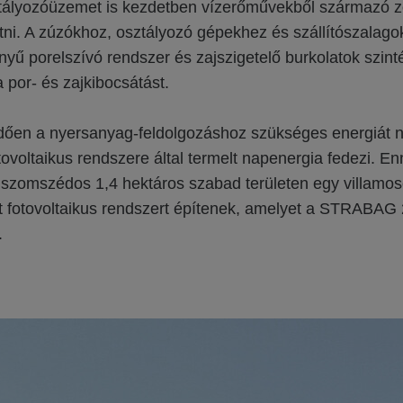
ztályozóüzemet is kezdetben vízerőművekből származó 
tni. A zúzókhoz, osztályozó gépekhez és szállítószalago
nyű porelszívó rendszer és zajszigetelő burkolatok szint
a por- és zajkibocsátást.
dően a nyersanyag-feldolgozáshoz szükséges energiát n
fotovoltaikus rendszere által termelt napenergia fedezi. E
szomszédos 1,4 hektáros szabad területen egy villamos
ott fotovoltaikus rendszert építenek, amelyet a STRABA
.