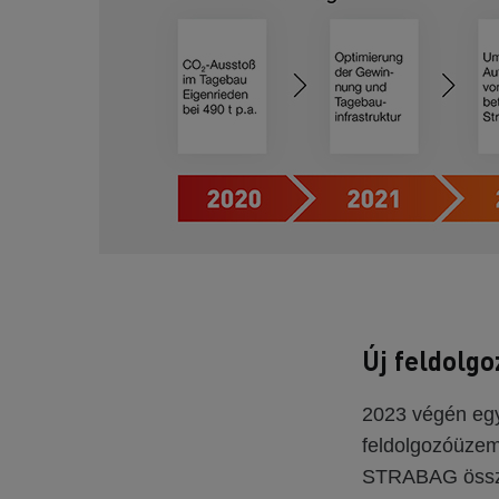
Új feldolg
2023 végén egy
feldolgozóüzem
STRABAG összes