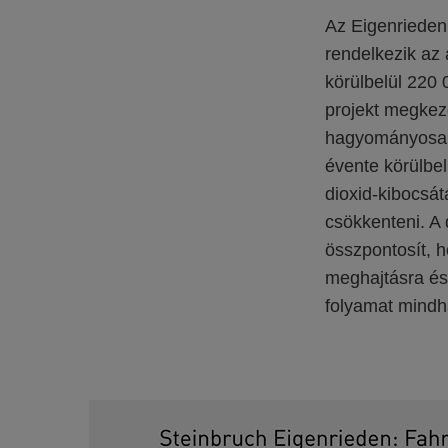
Az Eigenrieden 
rendelkezik az
körülbelül 220 
projekt megkezd
hagyományosan
évente körülbel
dioxid-kibocsát
csökkenteni. A
összpontosít, 
meghajtásra és 
folyamat mindh