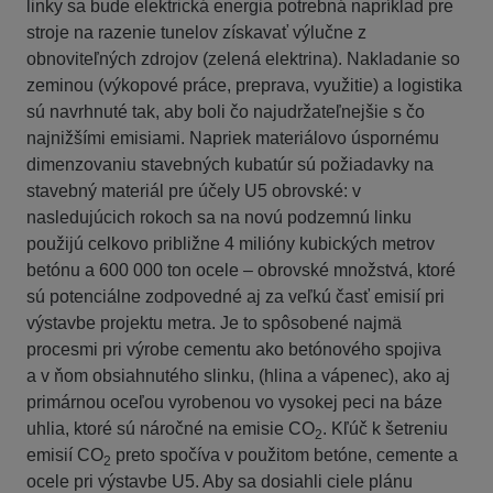
linky sa bude elektrická energia potrebná napríklad pre
stroje na razenie tunelov získavať výlučne z
obnoviteľných zdrojov (zelená elektrina). Nakladanie so
zeminou (výkopové práce, preprava, využitie) a logistika
sú navrhnuté tak, aby boli čo najudržateľnejšie s čo
najnižšími emisiami. Napriek materiálovo úspornému
dimenzovaniu stavebných kubatúr sú požiadavky na
stavebný materiál pre účely U5 obrovské: v
nasledujúcich rokoch sa na novú podzemnú linku
použijú celkovo približne 4 milióny kubických metrov
betónu a 600 000 ton ocele – obrovské množstvá, ktoré
sú potenciálne zodpovedné aj za veľkú časť emisií pri
výstavbe projektu metra. Je to spôsobené najmä
procesmi pri výrobe cementu ako betónového spojiva
a v ňom obsiahnutého slinku, (hlina a vápenec), ako aj
primárnou oceľou vyrobenou vo vysokej peci na báze
uhlia, ktoré sú náročné na emisie CO
. Kľúč k šetreniu
2
emisií CO
preto spočíva v použitom betóne, cemente a
2
ocele pri výstavbe U5. Aby sa dosiahli ciele plánu