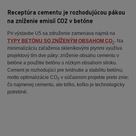
Receptúra cementu je rozhodujúcou pákou
na zníženie emisií CO2 v betóne
Pri výstavbe U5 sa združenie zameriava najmä na
TYPY BETÓNU SO ZNÍŽENÝM OBSAHOM CO
. Na
2
minimalizáciu zaťaženia skleníkovými plynmi využíva
projektový tím dve páky: zníženie obsahu cementu v
betóne a použitie betónu s nízkym obsahom slinku.
Cement je rozhodujúci pre tvrdnutie a stabilitu betónu;
motto optimalizácie CO
v súčasnom projekte preto znie:
2
čo najmenej cementu, ale toľko, koľko je technologicky
potrebné.