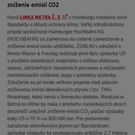
zníženie emisií CO2
LINKA METRA Č. 5
Nová
v Hamburgu nastavila nové
štandardy v oblasti ochrany klímy: Veľký infraštruktúrny
projekt spoločnosti Hamburger Hochbahn AG
(HOCHBAHN) sa zameriava na cielené zamedzenie a
zníženie emisií oxidu uhličitého. ZÜBLIN v združení s
firmou Wayss & Freytag realizuje prvú fázu výstavby U5
s použitím stavebných materiálov s nižšou uhlíkovou
stopou, udržateľných stavebných procesov a súčasným
monitorovaním uhlíkovej stopy v priebehu výstavby.
Združenie sa pri tomto veľkom projekte riadi plánom
znižovania emisií skleníkových plynov ( tzv. THG-
Roadmap), ktorý nemá v Nemecku obdobu. Realizácia
šetrná ku klíme by mala v priebehu nasledujúcich dvoch
desaťročí umožniť zníženie emisií CO
počas výstavby
2
linky U5 o 70 % na 850 000 ton. Pre porovnanie:
zaťaženie skleníkovými plynmi pri štandardnom
spôsobe výstavby by predstavovalo približne 2,7 milióna