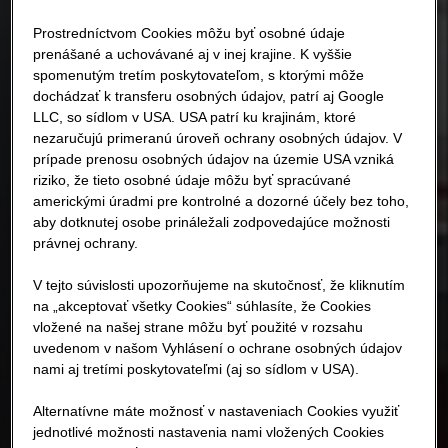
Prostredníctvom Cookies môžu byť osobné údaje
prenášané a uchovávané aj v inej krajine. K vyššie
spomenutým tretím poskytovateľom, s ktorými môže
dochádzať k transferu osobných údajov, patrí aj Google
LLC, so sídlom v USA. USA patrí ku krajinám, ktoré
nezaručujú primeranú úroveň ochrany osobných údajov. V
prípade prenosu osobných údajov na územie USA vzniká
riziko, že tieto osobné údaje môžu byť spracúvané
americkými úradmi pre kontrolné a dozorné účely bez toho,
aby dotknutej osobe prináležali zodpovedajúce možnosti
právnej ochrany.
V tejto súvislosti upozorňujeme na skutočnosť, že kliknutím
na „akceptovať všetky Cookies“ súhlasíte, že Cookies
vložené na našej strane môžu byť použité v rozsahu
uvedenom v našom Vyhlásení o ochrane osobných údajov
nami aj tretími poskytovateľmi (aj so sídlom v USA).
Alternatívne máte možnosť v nastaveniach Cookies využiť
jednotlivé možnosti nastavenia nami vložených Cookies