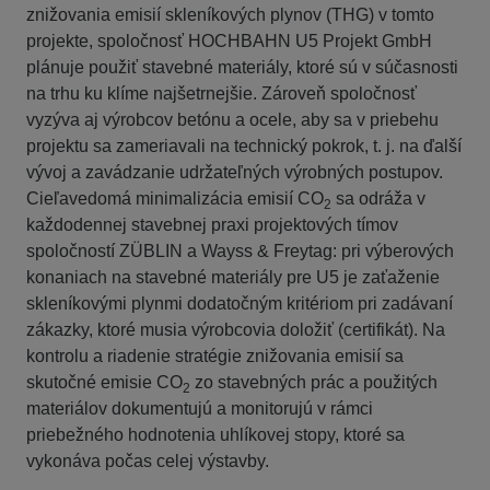
znižovania emisií skleníkových plynov (THG) v tomto
projekte, spoločnosť HOCHBAHN U5 Projekt GmbH
plánuje použiť stavebné materiály, ktoré sú v súčasnosti
na trhu ku klíme najšetrnejšie. Zároveň spoločnosť
vyzýva aj výrobcov betónu a ocele, aby sa v priebehu
projektu sa zameriavali na technický pokrok, t. j. na ďalší
vývoj a zavádzanie udržateľných výrobných postupov.
Cieľavedomá minimalizácia emisií CO
sa odráža v
2
každodennej stavebnej praxi projektových tímov
spoločností ZÜBLIN a Wayss & Freytag: pri výberových
konaniach na stavebné materiály pre U5 je zaťaženie
skleníkovými plynmi dodatočným kritériom pri zadávaní
zákazky, ktoré musia výrobcovia doložiť (certifikát). Na
kontrolu a riadenie stratégie znižovania emisií sa
skutočné emisie CO
zo stavebných prác a použitých
2
materiálov dokumentujú a monitorujú v rámci
priebežného hodnotenia uhlíkovej stopy, ktoré sa
vykonáva počas celej výstavby.