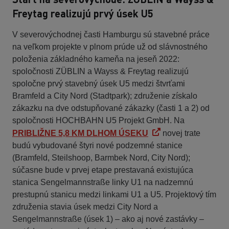
Freytag realizujú prvý úsek U5
V severovýchodnej časti Hamburgu sú stavebné práce
na veľkom projekte v plnom prúde už od slávnostného
položenia základného kameňa na jeseň 2022:
spoločnosti ZÜBLIN a Wayss & Freytag realizujú
spoločne prvý stavebný úsek U5 medzi štvrťami
Bramfeld a City Nord (Stadtpark); združenie získalo
zákazku na dve odstupňované zákazky (časti 1 a 2) od
spoločnosti HOCHBAHN U5 Projekt GmbH. Na
PRIBLIŽNE 5,8 KM DLHOM ÚSEKU
novej trate
budú vybudované štyri nové podzemné stanice
(Bramfeld, Steilshoop, Barmbek Nord, City Nord);
súčasne bude v prvej etape prestavaná existujúca
stanica Sengelmannstraße linky U1 na nadzemnú
prestupnú stanicu medzi linkami U1 a U5. Projektový tím
združenia stavia úsek medzi City Nord a
Sengelmannstraße (úsek 1) – ako aj nové zastávky –