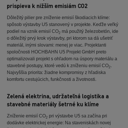
prispieva k nižším emisiám CO2
Dôležitý pilier pre zníženie emisií škodiacich klíme:
spôsob výstavby U5 stanovený v projekte. Keďže veľký
podiel na vznik emisií CO
má použitý železobetón, ide
2
o dôležitý prvý krok výstavby, pri ktorom sa dá ušetriť
materiál, inými slovami: menej je viac. Projektanti
spoločnosti HOCHBAHN U5 Projekt GmbH preto
optimalizovali projekt s ohľadom na úspory materiálu a
stavebné postupy, ktoré vedú k zníženiu emisií CO
.
2
Najvyššia priorita: žiadne kompromisy z hľadiska
komfortu cestujúcich, funkčnosti a životnosti.
Zelená elektrina, udržateľná logistika a
stavebné materiály šetrné ku klíme
Zníženie emisií CO
pri výstavbe U5 sa začína pri
2
dodávke elektrickej energie: Na staveniskách novej