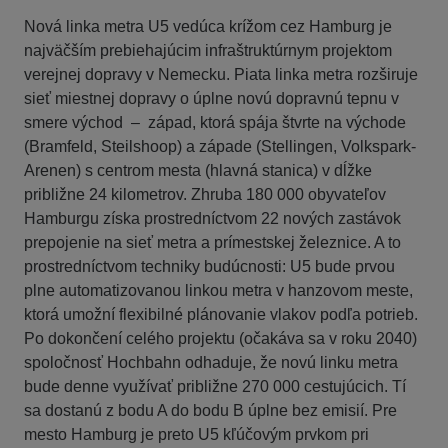
Nová linka metra U5 vedúca krížom cez Hamburg je
najväčším prebiehajúcim infraštruktúrnym projektom
verejnej dopravy v Nemecku. Piata linka metra rozširuje
sieť miestnej dopravy o úplne novú dopravnú tepnu v
smere východ – západ, ktorá spája štvrte na východe
(Bramfeld, Steilshoop) a západe (Stellingen, Volkspark-
Arenen) s centrom mesta (hlavná stanica) v dĺžke
približne 24 kilometrov. Zhruba 180 000 obyvateľov
Hamburgu získa prostredníctvom 22 nových zastávok
prepojenie na sieť metra a prímestskej železnice. A to
prostredníctvom techniky budúcnosti: U5 bude prvou
plne automatizovanou linkou metra v hanzovom meste,
ktorá umožní flexibilné plánovanie vlakov podľa potrieb.
Po dokončení celého projektu (očakáva sa v roku 2040)
spoločnosť Hochbahn odhaduje, že novú linku metra
bude denne využívať približne 270 000 cestujúcich. Tí
sa dostanú z bodu A do bodu B úplne bez emisií. Pre
mesto Hamburg je preto U5 kľúčovým prvkom pri