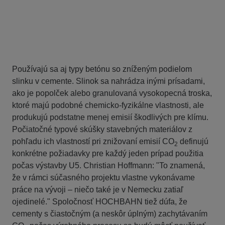
Používajú sa aj typy betónu so zníženým podielom
slinku v cemente. Slinok sa nahrádza inými prísadami,
ako je popolček alebo granulovaná vysokopecná troska,
ktoré majú podobné chemicko-fyzikálne vlastnosti, ale
produkujú podstatne menej emisií škodlivých pre klímu.
Počiatočné typové skúšky stavebných materiálov z
pohľadu ich vlastností pri znižovaní emisií CO
definujú
2
konkrétne požiadavky pre každý jeden prípad použitia
počas výstavby U5. Christian Hoffmann: "To znamená,
že v rámci súčasného projektu vlastne vykonávame
práce na vývoji – niečo také je v Nemecku zatiaľ
ojedinelé." Spoločnosť HOCHBAHN tiež dúfa, že
cementy s čiastočným (a neskôr úplným) zachytávaním