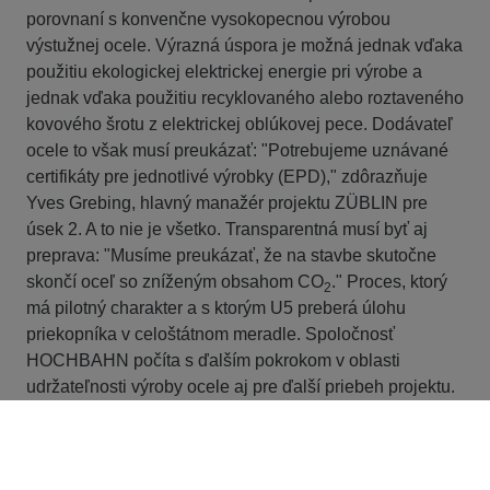
porovnaní s konvenčne vysokopecnou výrobou
výstužnej ocele. Výrazná úspora je možná jednak vďaka
použitiu ekologickej elektrickej energie pri výrobe a
jednak vďaka použitiu recyklovaného alebo roztaveného
kovového šrotu z elektrickej oblúkovej pece. Dodávateľ
ocele to však musí preukázať: "Potrebujeme uznávané
certifikáty pre jednotlivé výrobky (EPD)," zdôrazňuje
Yves Grebing, hlavný manažér projektu ZÜBLIN pre
úsek 2. A to nie je všetko. Transparentná musí byť aj
preprava: "Musíme preukázať, že na stavbe skutočne
skončí oceľ so zníženým obsahom CO
." Proces, ktorý
2
má pilotný charakter a s ktorým U5 preberá úlohu
priekopníka v celoštátnom meradle. Spoločnosť
HOCHBAHN počíta s ďalším pokrokom v oblasti
udržateľnosti výroby ocele aj pre ďalší priebeh projektu.
Z dlhodobého hľadiska dôsledná ochrana klímy v
oceliarskom priemysle znamená prechod od vysokých
pecí na uhlie k výrobe primárnej ocele s využitím