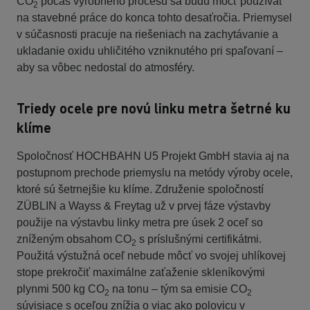
CO
počas výrobného procesu sa budú môcť používať
2
na stavebné práce do konca tohto desaťročia. Priemysel
v súčasnosti pracuje na riešeniach na zachytávanie a
ukladanie oxidu uhličitého vzniknutého pri spaľovaní –
aby sa vôbec nedostal do atmosféry.
Triedy ocele pre novú linku metra šetrné ku
klíme
Spoločnosť HOCHBAHN U5 Projekt GmbH stavia aj na
postupnom prechode priemyslu na metódy výroby ocele,
ktoré sú šetrnejšie ku klíme. Združenie spoločností
ZÜBLIN a Wayss & Freytag už v prvej fáze výstavby
použije na výstavbu linky metra pre úsek 2 oceľ so
zníženým obsahom CO
s príslušnými certifikátmi.
2
Použitá výstužná oceľ nebude môcť vo svojej uhlíkovej
stope prekročiť maximálne zaťaženie skleníkovými
plynmi 500 kg CO
na tonu – tým sa emisie CO
2
2
súvisiace s oceľou znížia o viac ako polovicu v