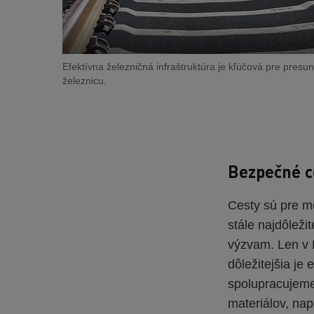
Efektívna železničná infraštruktúra je kľúčová pre pres
železnicu.
Bezpečné c
Cesty sú pre m
stále najdôleži
výzvam. Len v 
dôležitejšia j
spolupracujeme
materiálov, nap