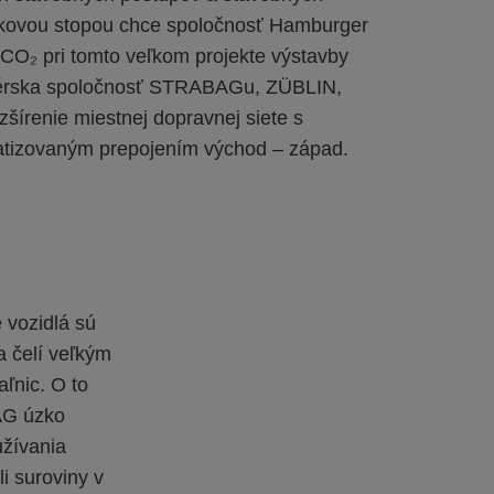
líkovou stopou chce spoločnosť Hamburger
CO₂ pri tomto veľkom projekte výstavby
Dcérska spoločnosť STRABAGu, ZÜBLIN,
šírenie miestnej dopravnej siete s
atizovaným prepojením východ – západ.
 vozidlá sú
a čelí veľkým
ľnic. O to
BAG úzko
užívania
i suroviny v