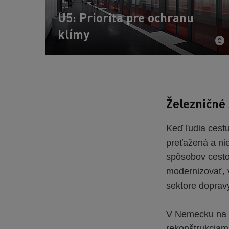
U5: Priorita pre ochranu
klímy
Železničné
Keď ľudia cestu
preťažená a nie
spôsobov cesto
modernizovať, 
sektore doprav
V Nemecku na 
rekonštrukciami