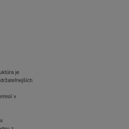
uktúra je
držateľnejších
misií v
mi
ednu z