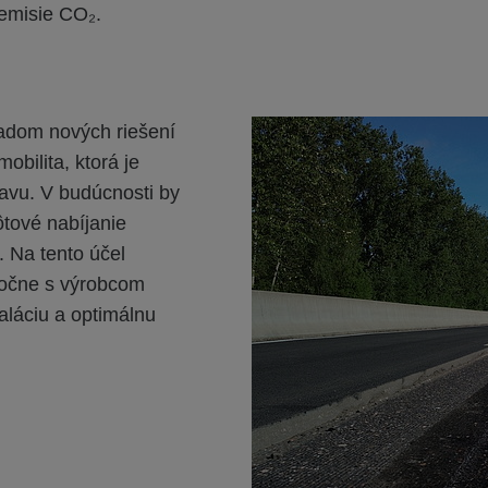
 emisie CO₂.
ladom nových riešení
obilita, ktorá je
avu. V budúcnosti by
tové nabíjanie
. Na tento účel
ločne s výrobcom
aláciu a optimálnu