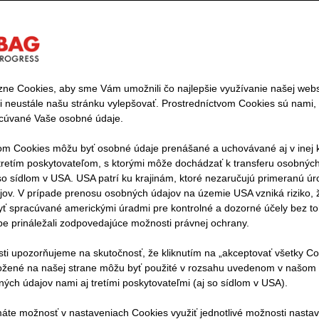
r dopravy je jedným z najväčších zdrojov emisií a význa
kovej stope kontinentu. Zároveň sú dnes ľudia a tovar mo
ne Cookies, aby sme Vám umožnili čo najlepšie využívanie našej webst
dtým. Mobilita je základom hospodárskej sily, bezpečnos
 neustále našu stránku vylepšovať. Prostredníctvom Cookies sú nami, a
ojenia Európy. O to dôležitejšie je, aby bola doprava p
acúvané Vaše osobné údaje.
nosti. Moderná a odolná dopravná infraštruktúra pritom
om Cookies môžu byť osobné údaje prenášané a uchovávané aj v inej kr
.
etím poskytovateľom, s ktorými môže dochádzať k transferu osobných ú
o sídlom v USA. USA patrí ku krajinám, ktoré nezaručujú primeranú ú
ov. V prípade prenosu osobných údajov na územie USA vzniká riziko, 
uduje modernú dopravnú infraštruktúru
ť spracúvané americkými úradmi pre kontrolné a dozorné účely bez to
be prináležali zodpovedajúce možnosti právnej ochrany.
eckej vlády zriadiť tento špeciálny fond vysiela jasný s
elezničných sietí, mostov, ciest, vodných ciest a tunelov
osti upozorňujeme na skutočnosť, že kliknutím na „akceptovať všetky Co
ožené na našej strane môžu byť použité v rozsahu uvedenom v našom 
i dopravné trasy pripravené na budúcnosť. Vďaka našim 
ých údajov nami aj tretími poskytovateľmi (aj so sídlom v USA).
alizujeme v spoločnosti STRABAG infraštruktúrne projek
podporujú. Budujeme cesty, mosty, železnice a vodné ce
máte možnosť v nastaveniach Cookies využiť jednotlivé možnosti nasta