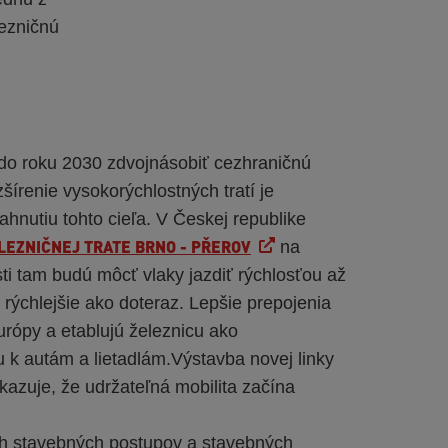
lezničnú
do roku 2030 zdvojnásobiť cezhraničnú
šírenie vysokorýchlostných tratí je
ahnutiu tohto cieľa. V Českej republike
LEZNIČNEJ TRATE BRNO - PŘEROV
na
ti tam budú môcť vlaky jazdiť rýchlosťou až
 rýchlejšie ako doteraz. Lepšie prepojenia
urópy a etablujú železnicu ako
u k autám a lietadlám.Výstavba novej linky
azuje, že udržateľná mobilita začína
.
h stavebných postupov a stavebných