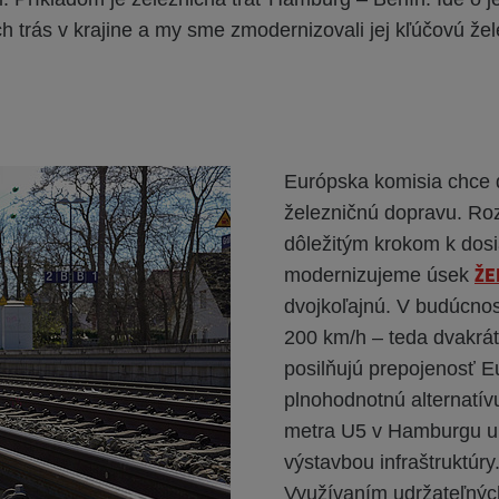
h trás v krajine a my sme zmodernizovali jej kľúčovú že
Európska komisia chce 
železničnú dopravu. Roz
dôležitým krokom k dosi
ŽE
modernizujeme úsek
dvojkoľajnú. V budúcnos
200 km/h – teda dvakrát
posilňujú prepojenosť E
plnohodnotnú alternatív
metra U5 v Hamburgu uk
výstavbou infraštruktúry
Využívaním udržateľnýc