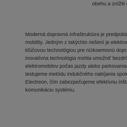
obehu a znížili
Moderná dopravná infraštruktúra je predpok
mobility. Jedným z takýchto riešení je elektrom
kľúčovou technológiou pre nízkoemisnú dopr
inovatívna technológia mohla umožniť bezdrô
elektromobilov počas jazdy alebo parkovania
testujeme metódu indukčného nabíjania spo
Electreon, čím zabezpečujeme efektívnu inšt
komunikáciu systému.