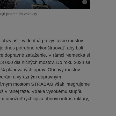
lujú priamo do vozovky.
 obzvlášť evidentná pri výstavbe mostov.
e dnes potrebné rekonštruovať, aby boli
ce dopravné zaťaženie. V rámci Nemecka si
18 000 diaľničných mostov. Do roku 2024 sa
40 % plánovaných opráv. Obnovy mostov
áverám a výrazným dopravným
árnym mostom STRABAG však integrujeme
 už v ranej fáze. Vďaka vysokému stupňu
í umožniť rýchlejšiu obnovu infraštruktúry,