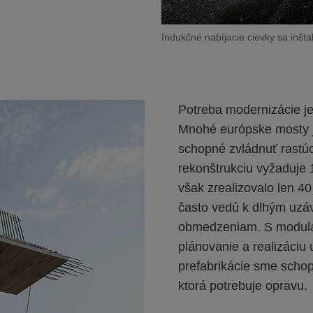
Indukčné nabíjacie cievky sa inšta
Potreba modernizácie je
Mnohé európske mosty j
schopné zvládnuť rastú
rekonštrukciu vyžaduje 
však zrealizovalo len 
často vedú k dlhým uz
obmedzeniam. S modul
plánovanie a realizáciu
prefabrikácie sme schopn
ktorá potrebuje opravu.