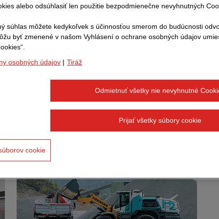
kies alebo odsúhlasiť len použitie bezpodmienečne nevyhnutných Coo
dy pre hospodársky rozvoj a sociálnu súdržnosť.
ý súhlas môžete kedykoľvek s účinnosťou smerom do budúcnosti odvo
môžu byť zmenené v našom Vyhlásení o ochrane osobných údajov umi
ookies“.
obíme v oblasti udržateľnej mobi
ny osobných údajov
|
Tiráž
odernej dopravnej infraštruktúry vytvára STRABAG po
Odmietnuť všetky nie nevyhnutné Cooki
bilitu. Tu sú tri príklady toho, na čom pracujeme s našim
klientmi.
Prijať všetky súbory cookie
súborov cookie