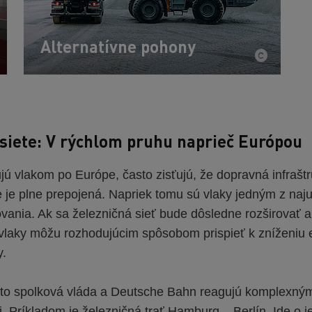
Alternatívne pohony
 siete: V rýchlom pruhu naprieč Európou
jú vlakom po Európe, často zisťujú, že dopravná infraštr
 je plne prepojená. Napriek tomu sú vlaky jedným z naju
vania. Ak sa železničná sieť bude dôsledne rozširovať a
vlaky môžu rozhodujúcim spôsobom prispieť k zníženiu e
y.
to spolková vláda a Deutsche Bahn reagujú komplexný
. Príkladom je železničná trať Hamburg – Berlín. Ide o j