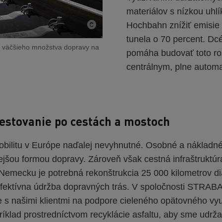
materiálov s nízkou uh
Hochbahn znížiť emisie 
tunela o 70 percent. 
un väčšieho množstva dopravy na
pomáha budovať toto roz
centrálnym, plne autom
estovanie po cestách a mostoch
obilitu v Európe naďalej nevyhnutné. Osobné a nákladné
tejšou formou dopravy. Zároveň však cestná infraštruktúr
Nemecku je potrebná rekonštrukcia 25 000 kilometrov dia
e efektívna údržba dopravných trás. V spoločnosti STRA
 s našimi klientmi na podpore cieleného opätovného vy
ríklad prostredníctvom recyklácie asfaltu, aby sme udržal