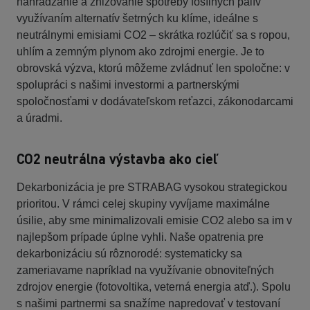
nahrádzanie a znižovanie spotreby fosílnych palív
využívaním alternatív šetrných ku klíme, ideálne s
neutrálnymi emisiami CO2 – skrátka rozlúčiť sa s ropou,
uhlím a zemným plynom ako zdrojmi energie. Je to
obrovská výzva, ktorú môžeme zvládnuť len spoločne: v
spolupráci s našimi investormi a partnerskými
spoločnosťami v dodávateľskom reťazci, zákonodarcami
a úradmi.
CO2 neutrálna výstavba ako cieľ
Dekarbonizácia je pre STRABAG vysokou strategickou
prioritou. V rámci celej skupiny vyvíjame maximálne
úsilie, aby sme minimalizovali emisie CO2 alebo sa im v
najlepšom prípade úplne vyhli. Naše opatrenia pre
dekarbonizáciu sú rôznorodé: systematicky sa
zameriavame napríklad na využívanie obnoviteľných
zdrojov energie (fotovoltika, veterná energia atď.). Spolu
s našimi partnermi sa snažíme napredovať v testovaní