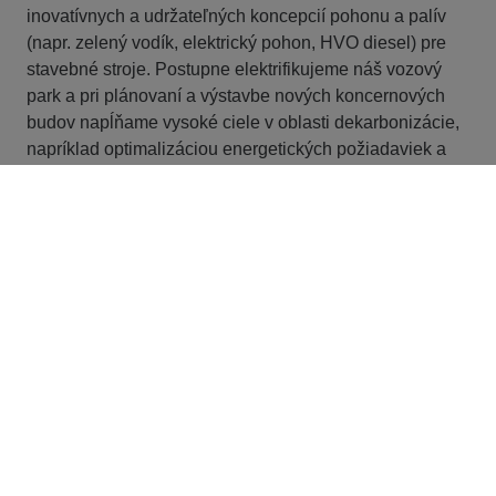
inovatívnych a udržateľných koncepcií pohonu a palív
(napr. zelený vodík, elektrický pohon, HVO diesel) pre
stavebné stroje. Postupne elektrifikujeme náš vozový
park a pri plánovaní a výstavbe nových koncernových
budov napĺňame vysoké ciele v oblasti dekarbonizácie,
napríklad optimalizáciou energetických požiadaviek a
spotreby. A spolu s našimi investormi cielene
realizujeme stavebné projekty použitím stavebných
materiálov šetrných ku klíme (napr. drevo, betón a oceľ
so zníženým obsahom CO2).
Kontakt
STRABAG
Mlynské nivy 61/A