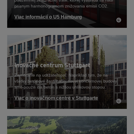
podzemnej železničnej trate, ktorej výstavba sa riadi
prísnym harmonogramom znižovania emisií CO2.
Viac informácií o U5 Hamburg
Inovačné centrum Stuttgart
Zameranie na udržateľnosť: Napríklad tým, že na
všetky betónové časti našej novej koncernovej budovy
sme použili iba betón s nižšou uhlíkovou stopou.
Viac o inovačnom centre v Stuttgarte