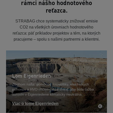
rámci nášho hodnotového
reťazca.
STRABAG chce systematicky znižovať emisie
CO2 na všetkých úrovniach hodnotového
reťazca: päť príkladov projektov a tém, na ktorých
pracujeme – spolu s našimi partnermi a klientmi.
Lom Eigenrieden
Zbohom nafta: pomocou fotovoltiky, elektrických
pohonov a HVO chceme dosiahnuť, aby bola ťažba
surovín v Eigenriedene klimaticky neutrálna.
Viac o lome Eigenrieden