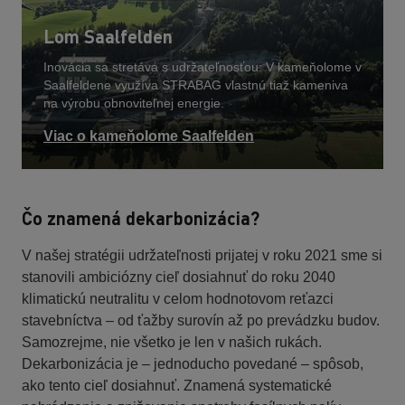
Lom Saalfelden
Inovácia sa stretáva s udržateľnosťou: V kameňolome v
Saalfeldene využíva STRABAG vlastnú tiaž kameniva
na výrobu obnoviteľnej energie.
Viac o kameňolome Saalfelden
Čo znamená dekarbonizácia?
V našej stratégii udržateľnosti prijatej v roku 2021 sme si
stanovili ambiciózny cieľ dosiahnuť do roku 2040
klimatickú neutralitu v celom hodnotovom reťazci
stavebníctva – od ťažby surovín až po prevádzku budov.
Samozrejme, nie všetko je len v našich rukách.
Dekarbonizácia je – jednoducho povedané – spôsob,
ako tento cieľ dosiahnuť. Znamená systematické