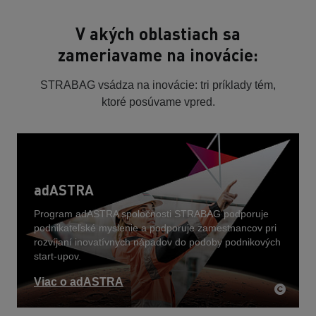
V akých oblastiach sa
zameriavame na inovácie:
STRABAG vsádza na inovácie: tri príklady tém,
ktoré posúvame vpred.
adASTRA
Program adASTRA spoločnosti STRABAG podporuje
podnikateľské myslenie a podporuje zamestnancov pri
rozvíjaní inovatívnych nápadov do podoby podnikových
start-upov.
Viac o adASTRA