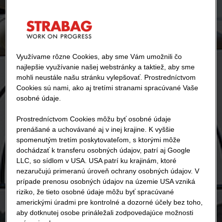
Využívame rôzne Cookies, aby sme Vám umožnili čo
najlepšie využívanie našej webstránky a taktiež, aby sme
mohli neustále našu stránku vylepšovať. Prostredníctvom
Cookies sú nami, ako aj tretími stranami spracúvané Vaše
osobné údaje.
Prostredníctvom Cookies môžu byť osobné údaje
prenášané a uchovávané aj v inej krajine. K vyššie
spomenutým tretím poskytovateľom, s ktorými môže
dochádzať k transferu osobných údajov, patrí aj Google
LLC, so sídlom v USA. USA patrí ku krajinám, ktoré
nezaručujú primeranú úroveň ochrany osobných údajov. V
prípade prenosu osobných údajov na územie USA vzniká
riziko, že tieto osobné údaje môžu byť spracúvané
americkými úradmi pre kontrolné a dozorné účely bez toho,
aby dotknutej osobe prináležali zodpovedajúce možnosti