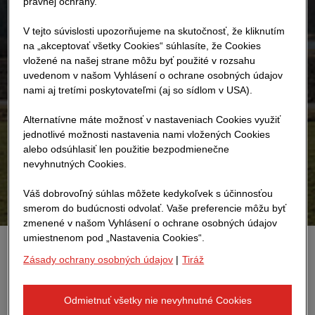
právnej ochrany.
V tejto súvislosti upozorňujeme na skutočnosť, že kliknutím
na „akceptovať všetky Cookies“ súhlasíte, že Cookies
vložené na našej strane môžu byť použité v rozsahu
uvedenom v našom Vyhlásení o ochrane osobných údajov
nami aj tretími poskytovateľmi (aj so sídlom v USA).
Alternatívne máte možnosť v nastaveniach Cookies využiť
jednotlivé možnosti nastavenia nami vložených Cookies
alebo odsúhlasiť len použitie bezpodmienečne
nevyhnutných Cookies.
Váš dobrovoľný súhlas môžete kedykoľvek s účinnosťou
smerom do budúcnosti odvolať. Vaše preferencie môžu byť
zmenené v našom Vyhlásení o ochrane osobných údajov
umiestnenom pod „Nastavenia Cookies“.
Zásady ochrany osobných údajov
|
Tiráž
STRABAG má ambiciózne ciele pre človeka, životné
prostredie a pokrok: sme najhybnejšou silou pri
budovaní lepšej budúcnosti. Inovácie sú hnacím
Odmietnuť všetky nie nevyhnutné Cookies
motorom na dosiahnutie tohto cieľa. STRABAG už dnes