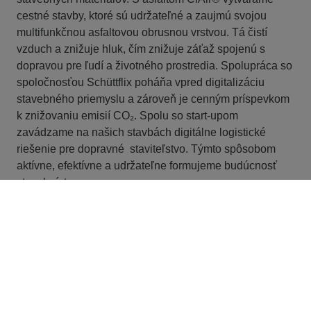
cestné stavby, ktoré sú udržateľné a zaujmú svojou
multifunkčnou asfaltovou obrusnou vrstvou. Tá čistí
vzduch a znižuje hluk, čím znižuje záťaž spojenú s
dopravou pre ľudí a životného prostredia. Spolupráca so
spoločnosťou Schüttflix poháňa vpred digitalizáciu
stavebného priemyslu a zároveň je cenným príspevkom
k znižovaniu emisií CO₂. Spolu so start-upom
zavádzame na našich stavbách digitálne logistické
riešenie pre dopravné staviteľstvo. Týmto spôsobom
aktívne, efektívne a udržateľne formujeme budúcnosť
stavebníctva.
Kontakt
STRABAG