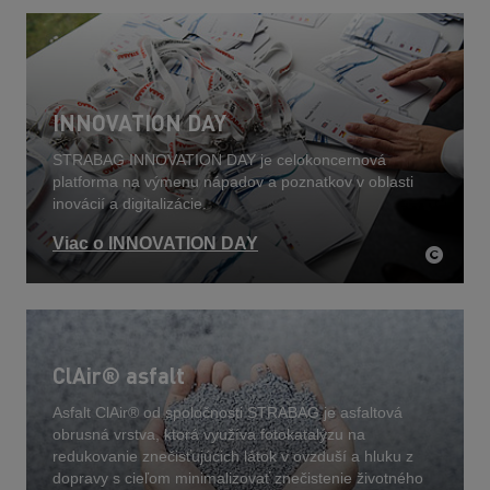
INNOVATION DAY
STRABAG INNOVATION DAY je celokoncernová
platforma na výmenu nápadov a poznatkov v oblasti
inovácií a digitalizácie.
Viac o INNOVATION DAY
ClAir® asfalt
Asfalt ClAir® od spoločnosti STRABAG je asfaltová
obrusná vrstva, ktorá využíva fotokatalýzu na
redukovanie znečisťujúcich látok v ovzduší a hluku z
dopravy s cieľom minimalizovať znečistenie životného