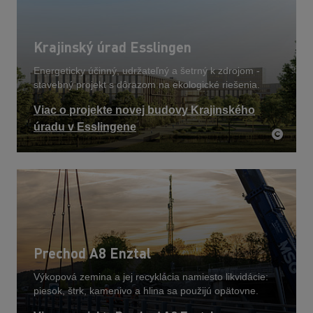
Krajinský úrad Esslingen
Energeticky účinný, udržateľný a šetrný k zdrojom -
stavebný projekt s dôrazom na ekologické riešenia.
Viac o projekte novej budovy Krajinského
úradu v Esslingene
Prechod A8 Enztal
Výkopová zemina a jej recyklácia namiesto likvidácie:
piesok, štrk, kamenivo a hlina sa použijú opätovne.