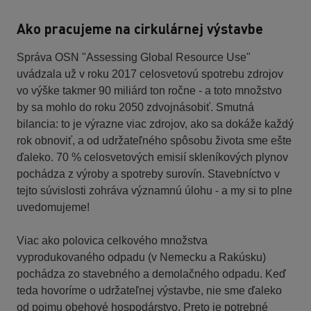
Ako pracujeme na cirkulárnej výstavbe
Správa OSN "Assessing Global Resource Use"
uvádzala už v roku 2017 celosvetovú spotrebu zdrojov
vo výške takmer 90 miliárd ton ročne - a toto množstvo
by sa mohlo do roku 2050 zdvojnásobiť. Smutná
bilancia: to je výrazne viac zdrojov, ako sa dokáže každý
rok obnoviť, a od udržateľného spôsobu života sme ešte
ďaleko. 70 % celosvetových emisií skleníkových plynov
pochádza z výroby a spotreby surovín. Stavebníctvo v
tejto súvislosti zohráva významnú úlohu - a my si to plne
uvedomujeme!
Viac ako polovica celkového množstva
vyprodukovaného odpadu (v Nemecku a Rakúsku)
pochádza zo stavebného a demolačného odpadu. Keď
teda hovoríme o udržateľnej výstavbe, nie sme ďaleko
od pojmu obehové hospodárstvo. Preto je potrebné