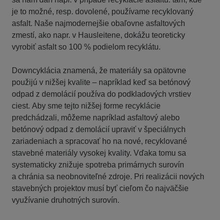
je to možné, resp. dovolené, používame recyklovaný
asfalt. Naše najmodernejšie obaľovne asfaltových
zmestí, ako napr. v Hausleitene, dokážu teoreticky
vyrobiť asfalt so 100 % podielom recyklátu.
Downcyklácia znamená, že materiály sa opätovne
použijú v nižšej kvalite – napríklad keď sa betónový
odpad z demolácií používa do podkladových vrstiev
ciest. Aby sme tejto nižšej forme recyklácie
predchádzali, môžeme napríklad asfaltový alebo
betónový odpad z demolácií upraviť v špeciálnych
zariadeniach a spracovať ho na nové, recyklované
stavebné materiály vysokej kvality. Vďaka tomu sa
systematicky znižuje spotreba primárnych surovín
a chránia sa neobnoviteľné zdroje. Pri realizácii nových
stavebných projektov musí byť cieľom čo najväčšie
využívanie druhotných surovín.