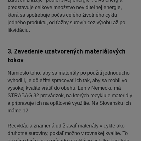
predstavuje celkové množstvo neviditeľnej energie,
ktorá sa spotrebuje počas celého životného cyklu
jedného produktu, od ťažby surovín cez výrobu až po
likvidáciu.
3. Zavedenie uzatvorených materiálových
tokov
Namiesto toho, aby sa materiály po použití jednoducho
vyhodili, je dôležité spracovať ich tak, aby sa mohli vo
vysokej kvalite vrátiť do obehu. Len v Nemecku má
STRABAG 82 prevádzok, na ktorých recykluje materiály
a pripravuje ich na opätovné využitie. Na Slovensku ich
máme 12.
Recyklácia znamená udržiavať materiály v cykle ako
druhotné suroviny, pokiaľ možno v rovnakej kvalite. To
sa nám darí napr. v prípade recyklácie asfaltu: tam, kde