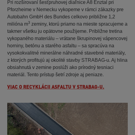
Pri rozširovaní šesťpruhovej diaľnice A8 Enztal pri
Pforzheime v Nemecku vykopeme v rámci zákazky pre
Autobahn GmbH des Bundes celkovo približne 1,2
3
milióna m
zeminy, ktorú priamo na mieste spracujeme a
takmer všetku ju opätovne použijeme. Približne tretina
vykopaného materiálu – vrátane škrupinovej vápencovej
horniny, betónu a starého asfaltu – sa spracúva na
vysokokvalitné minerálne náhradné stavebné materiály,
z ktorých profitujú aj okolité stavby STRABAG-u. Aj hlina
obsiahnutá v zemine poslúži ako prírodný tesniaci
materiál. Tento prístup šetrí zdroje aj peniaze.
VIAC O RECYKLÁCII ASFALTU V STRABAG-U.