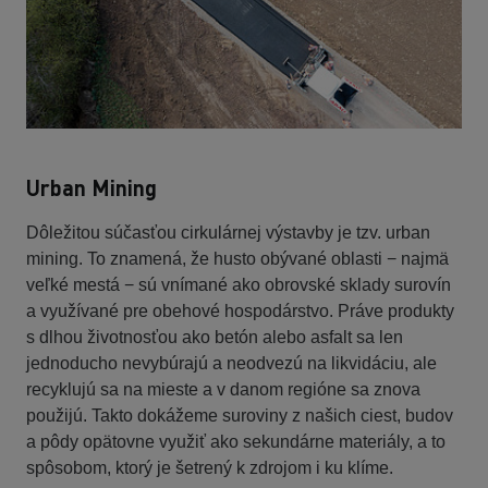
Urban Mining
Dôležitou súčasťou cirkulárnej výstavby je tzv. urban
mining. To znamená, že husto obývané oblasti − najmä
veľké mestá − sú vnímané ako obrovské sklady surovín
a využívané pre obehové hospodárstvo. Práve produkty
s dlhou životnosťou ako betón alebo asfalt sa len
jednoducho nevybúrajú a neodvezú na likvidáciu, ale
recyklujú sa na mieste a v danom regióne sa znova
použijú. Takto dokážeme suroviny z našich ciest, budov
a pôdy opätovne využiť ako sekundárne materiály, a to
spôsobom, ktorý je šetrený k zdrojom i ku klíme.