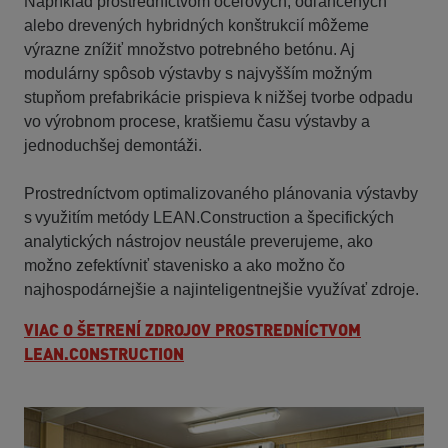
Napríklad prostredníctvom oceľových, odľahčených
alebo drevených hybridných konštrukcií môžeme
výrazne znížiť množstvo potrebného betónu. Aj
modulárny spôsob výstavby s najvyšším možným
stupňom prefabrikácie prispieva k nižšej tvorbe odpadu
vo výrobnom procese, kratšiemu času výstavby a
jednoduchšej demontáži.
Prostredníctvom optimalizovaného plánovania výstavby
s využitím metódy LEAN.Construction a špecifických
analytických nástrojov neustále preverujeme, ako
možno zefektívniť stavenisko a ako možno čo
najhospodárnejšie a najinteligentnejšie využívať zdroje.
VIAC O ŠETRENÍ ZDROJOV PROSTREDNÍCTVOM
LEAN.CONSTRUCTION