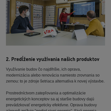
2. Predĺženie využívania našich produktov
Využívanie budov čo najdlhšie, ich oprava,
modernizácia alebo renovácia namiesto zrovnania so
zemou: to je zdroje šetriaca alternatíva k novej výstavbe.
Prostredníctvom zatepľovania a optimalizácie
energetických konceptov sa aj staršie budovy dajú
prevádzkovať energeticky efektívne. Oprava budovy
zároveň znižuje "podiel sivej energie". Sivá energia