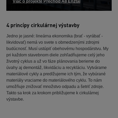
Viac o projekte Prechod A8 Enztal
4 princípy cirkulárnej výstavby
Jedno je jasné: lineárna ekonomika (brať - vyrábať -
likvidovať) nemá vo svete s obmedzenými zdrojmi
budúcnosť. Musí ustúpiť obehovému hospodárstvu. My
pri každom stavebnom diele zohľadňujeme celý jeho
životný cyklus a už vo fáze plánovania berieme do
úvahy aj demontáž, likvidáciu a recykláciu. Vytvárame
materiálové cykly a predlžujeme ich tým, že vybúrané
materiály vraciame do materiálového cyklu. To nám
umožňuje znižovať množstvo odpadu a šetriť zdroje.
Takto sa krok za krokom približujeme k cirkulárnej
výstavbe.