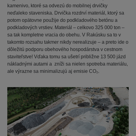
kamenivo, ktoré sa odvezú do mobilnej drvičky
neďaleko staveniska. Drvička rozdrví materiál, ktorý sa
potom opätovne použije do podkladového betónu a
podkladových vrstiev. Materiál – celkovo 325 000 ton –
sa tak kompletne vracia do obehu. V Rakúsku sa to v
takomto rozsahu takmer nikdy nerealizuje – a preto ide o
dôležitú podporu obehového hospodárstva v cestnom
staviteľstve! Vďaka tomu sa ušetrí približne 13 500 jázd
nákladnými autami a zníži sa nielen spotreba materiálu,
ale výrazne sa minimalizujú aj emisie CO₂.