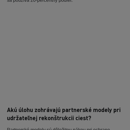
sa používa 20-percentný podiel.
Akú úlohu zohrávajú partnerské modely pri
udržateľnej rekonštrukcii ciest?
Partnerské modely sú dôležitou pákou pri ochrane