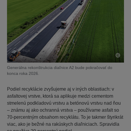
Generálna rekonštrukcia diaľnice A2 bude pokračovať do
konca roka 2026.
Podiel recyklácie zvyšujeme aj v iných oblastiach: v
asfaltovej vrstve, ktorá sa aplikuje medzi cementom
stmelenú podkladovú vrstvu a betónovú vrstvu nad ňou
– známu aj ako ochranná vrstva – používame asfalt so
70-percentným obsahom recyklátu. To je takmer štyrikrát
viac, ako je bežné na rakúskych diaľniciach. Spravidla