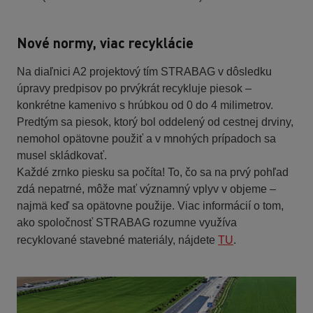
Nové normy, viac recyklácie
Na diaľnici A2 projektový tím STRABAG v dôsledku
úpravy predpisov po prvýkrát recykluje piesok –
konkrétne kamenivo s hrúbkou od 0 do 4 milimetrov.
Predtým sa piesok, ktorý bol oddelený od cestnej drviny,
nemohol opätovne použiť a v mnohých prípadoch sa
musel skládkovať.
Každé zrnko piesku sa počíta! To, čo sa na prvý pohľad
zdá nepatrné, môže mať významný vplyv v objeme –
najmä keď sa opätovne použije. Viac informácií o tom,
ako spoločnosť STRABAG rozumne využíva
recyklované stavebné materiály, nájdete
TU
.