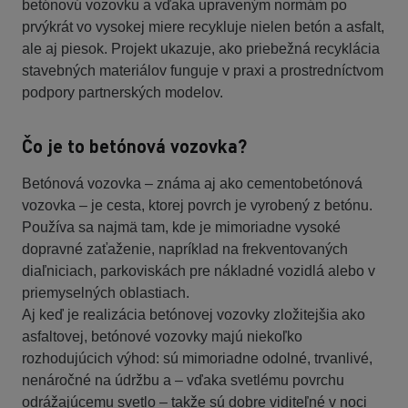
betónovú vozovku a vďaka upraveným normám po
prvýkrát vo vysokej miere recykluje nielen betón a asfalt,
ale aj piesok. Projekt ukazuje, ako priebežná recyklácia
stavebných materiálov funguje v praxi a prostredníctvom
podpory partnerských modelov.
Čo je to betónová vozovka?
Betónová vozovka – známa aj ako cementobetónová
vozovka – je cesta, ktorej povrch je vyrobený z betónu.
Používa sa najmä tam, kde je mimoriadne vysoké
dopravné zaťaženie, napríklad na frekventovaných
diaľniciach, parkoviskách pre nákladné vozidlá alebo v
priemyselných oblastiach.
Aj keď je realizácia betónovej vozovky zložitejšia ako
asfaltovej, betónové vozovky majú niekoľko
rozhodujúcich výhod: sú mimoriadne odolné, trvanlivé,
nenáročné na údržbu a – vďaka svetlému povrchu
odrážajúcemu svetlo – takže sú dobre viditeľné v noci