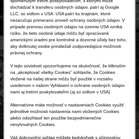
spomenutým tretím poskytovateľom, s ktorými môže
dochádzať k transferu osobných údajov, patrí aj Google
LLC, so sídlom v USA. USA patrí ku krajinám, ktoré
nezaručujú primeranú úroveň ochrany osobných údajov. V
prípade prenosu osobných údajov na územie USA vzniká
riziko, že tieto osobné údaje môžu byť spracúvané
americkými úradmi pre kontrolné a dozorné účely bez toho,
aby dotknutej osobe prináležali zodpovedajúce možnosti
právnej ochrany.
V tejto súvislosti upozorňujeme na skutočnosť, že kliknutím
na „akceptovať všetky Cookies“ súhlasíte, že Cookies
vložené na našej strane môžu byť použité v rozsahu
uvedenom v našom Vyhlásení o ochrane osobných údajov
nami aj tretími poskytovateľmi (aj so sídlom v USA).
Alternatívne máte možnosť v nastaveniach Cookies využiť
jednotlivé možnosti nastavenia nami vložených Cookies
alebo odsúhlasiť len použitie bezpodmienečne
nevyhnutných Cookies.
Váš dobrovoľný súhlas môžete kedykoľvek s účinnosťou