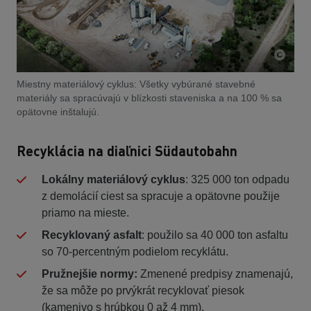
Miestny materiálový cyklus: Všetky vybúrané stavebné
materiály sa spracúvajú v blízkosti staveniska a na 100 % sa
opätovne inštalujú.
Recyklácia na diaľnici Südautobahn
Lokálny materiálový cyklus
: 325 000 ton odpadu
z demolácií ciest sa spracuje a opätovne použije
priamo na mieste.
Recyklovaný asfalt
: použilo sa 40 000 ton asfaltu
so 70-percentným podielom recyklátu.
Pružnejšie normy:
Zmenené predpisy znamenajú,
že sa môže po prvýkrát recyklovať piesok
(kamenivo s hrúbkou 0 až 4 mm).