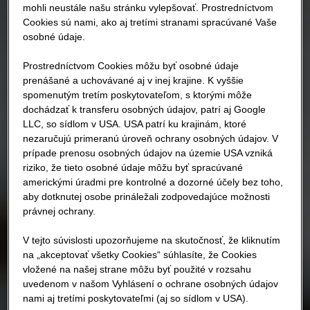
mohli neustále našu stránku vylepšovať. Prostredníctvom
Cookies sú nami, ako aj tretími stranami spracúvané Vaše
osobné údaje.
Prostredníctvom Cookies môžu byť osobné údaje
prenášané a uchovávané aj v inej krajine. K vyššie
spomenutým tretím poskytovateľom, s ktorými môže
dochádzať k transferu osobných údajov, patrí aj Google
LLC, so sídlom v USA. USA patrí ku krajinám, ktoré
nezaručujú primeranú úroveň ochrany osobných údajov. V
prípade prenosu osobných údajov na územie USA vzniká
riziko, že tieto osobné údaje môžu byť spracúvané
americkými úradmi pre kontrolné a dozorné účely bez toho,
aby dotknutej osobe prináležali zodpovedajúce možnosti
právnej ochrany.
V tejto súvislosti upozorňujeme na skutočnosť, že kliknutím
na „akceptovať všetky Cookies“ súhlasíte, že Cookies
vložené na našej strane môžu byť použité v rozsahu
uvedenom v našom Vyhlásení o ochrane osobných údajov
nami aj tretími poskytovateľmi (aj so sídlom v USA).