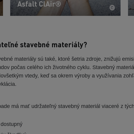
Asfalt ClAir®
ateľné stavebné materiály?
ebné materiály sú také, ktoré šetria zdroje, znižujú emis
dov počas celého ich životného cyklu. Stavebný materiál
dovšetkým vtedy, keď sa okrem výroby a využívania zohľ
yklácia.
ade má mať udržateľný stavebný materiál viaceré z tých
 dostupný