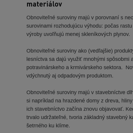
materiálov
Obnoviteľné suroviny majú v porovnaní s ne
surovinami rozhodujúcu výhodu: počas rast
výroby uvoľňujú menej skleníkových plynov.
Obnoviteľné suroviny ako (vedľajšie) produk
lesníctva sa dajú využiť mnohými spôsobmi 
potravinárskeho a krmivárskeho sektora. Nový
vdýchnutý aj odpadovým produktom.
Obnoviteľné suroviny majú v stavebníctve d
si napríklad na hrazdené domy z dreva, hliny
ich stavebníctvo začína znovu objavovať. Keď
trvalo udržateľné, tvoria základný stavebný
šetrného ku klíme.