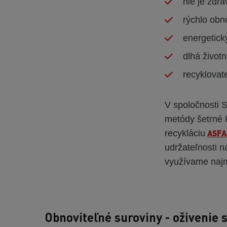
nie je zdra
rýchlo obn
energetick
dlhá život
recyklovat
V spoločnosti
metódy šetrné 
ASFA
recykláciu
udržateľnosti n
využívame najm
Obnoviteľné suroviny - oživenie 