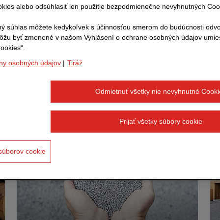
kies alebo odsúhlasiť len použitie bezpodmienečne nevyhnutných Coo
ý súhlas môžete kedykoľvek s účinnosťou smerom do budúcnosti odvo
ispievame k udržateľnosti stav
môžu byť zmenené v našom Vyhlásení o ochrane osobných údajov umi
materiálmi
ookies“.
ny osobných údajov
|
Tiráž
 zameriava na udržateľné stavebné materiály - tému
aspektmi:
Odmietnuť všetky nie nevyhnutné Cooki
Prijať všetky súbory cookie
súborov cookie