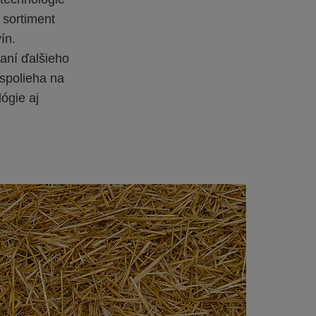
 sortiment
ín.
ní ďalšieho
spolieha na
ógie aj