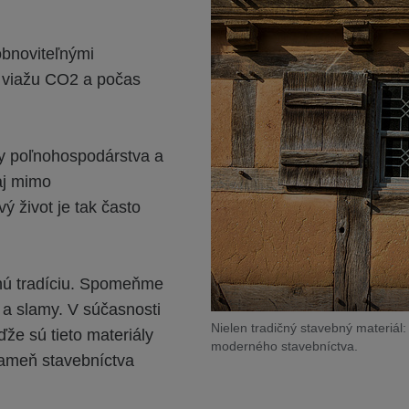
obnoviteľnými
u viažu CO2 a počas
ty poľnohospodárstva a
aj mimo
 život je tak často
lhú tradíciu. Spomeňme
 a slamy. V súčasnosti
Nielen tradičný stavebný materiál:
že sú tieto materiály
moderného stavebníctva.
 kameň stavebníctva