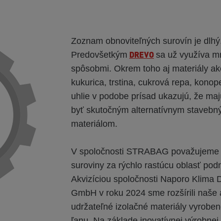
Zoznam obnoviteľných surovín je dlhý
DREVO
Predovšetkým
sa už využíva 
spôsobmi. Okrem toho aj materiály ak
kukurica, trstina, cukrová repa, konope
uhlie v podobe prísad ukazujú, že maj
byť skutočným alternatívnym staveb
materiálom.
V spoločnosti STRABAG považujeme 
suroviny za rýchlo rastúcu oblasť podn
Akvizíciou spoločnosti Naporo Klima
GmbH v roku 2024 sme rozšírili naše a
udržateľné izolačné materiály vyrobe
ľanu. Na základe inovatívnej výrobnej