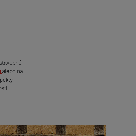
stavebné
U
alebo na
pekty
sti