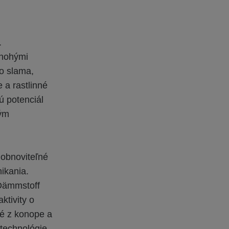
.
mnohými
o slama,
 a rastlinné
ú potenciál
ným
obnoviteľné
ikania.
 Dämmstoff
ktivity o
né z konope a
 technológie