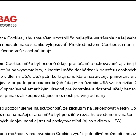
ne Cookies, aby sme Vám umožnili čo najlepšie využívanie našej webst
 neustále našu stránku vylepšovať. Prostredníctvom Cookies sú nami, a
limaticky neutrálnej výrobe stavebných m
acúvané Vaše osobné údaje.
i ambiciózny cieľ: Do roku 2040 by mali byť všetky stave
om Cookies môžu byť osobné údaje prenášané a uchovávané aj v inej kr
etím poskytovateľom, s ktorými môže dochádzať k transferu osobných ú
používa, klimaticky neutrálne. Týka sa to rovnako našej
o sídlom v USA. USA patrí ku krajinám, ktoré nezaručujú primeranú ú
 materiálov, ktoré nakupujeme od dodávateľov a subdodá
ov. V prípade prenosu osobných údajov na územie USA vzniká riziko, 
ť spracúvané americkými úradmi pre kontrolné a dozorné účely bez to
be prináležali zodpovedajúce možnosti právnej ochrany.
e zodpovedné za viac ako tretinu celosvetových emisií C
pôsobené výrobou a prepravou stavebných materiálov a ť
osti upozorňujeme na skutočnosť, že kliknutím na „akceptovať všetky Co
vebné materiály sú kľúčom k modernému stavebníctvu š
ožené na našej strane môžu byť použité v rozsahu uvedenom v našom 
ých údajov nami aj tretími poskytovateľmi (aj so sídlom v USA).
máte možnosť v nastaveniach Cookies využiť jednotlivé možnosti nasta