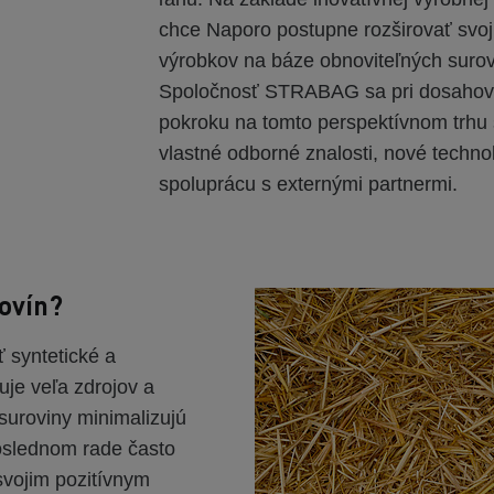
chce Naporo postupne rozširovať svoj
výrobkov na báze obnoviteľných surov
Spoločnosť STRABAG sa pri dosahova
pokroku na tomto perspektívnom trhu 
vlastné odborné znalosti, nové technol
spoluprácu s externými partnermi.
ovín?
 syntetické a
uje veľa zdrojov a
 suroviny minimalizujú
poslednom rade často
svojim pozitívnym