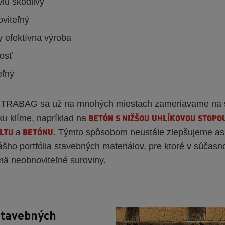
viu škodlivý
oviteľný
y efektívna výroba
nosť
eľný
 STRABAG sa už na mnohých miestach zameriavame na 
BETÓN S NIŽŠOU UHLÍKOVOU STOPO
ku klíme, napríklad na
LTU
BETÓNU
a
. Týmto spôsobom neustále zlepšujeme as
ášho portfólia stavebných materiálov, pre ktoré v súčasno
ä neobnoviteľné suroviny.
stavebných