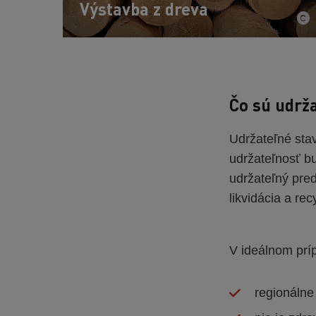
Výstavba z dreva
Čo sú udrž
Udržateľné stav
udržateľnosť bu
udržateľný pre
likvidácia a rec
V ideálnom príp
regionálne