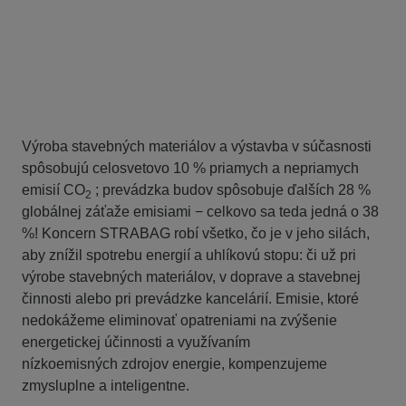
Výroba stavebných materiálov a výstavba v súčasnosti
spôsobujú celosvetovo 10 % priamych a nepriamych
emisií CO
; prevádzka budov spôsobuje ďalších 28 %
2
globálnej záťaže emisiami − celkovo sa teda jedná o 38
%! Koncern STRABAG robí všetko, čo je v jeho silách,
aby znížil spotrebu energií a uhlíkovú stopu: či už pri
výrobe stavebných materiálov, v doprave a stavebnej
činnosti alebo pri prevádzke kancelárií. Emisie, ktoré
nedokážeme eliminovať opatreniami na zvýšenie
energetickej účinnosti a využívaním
nízkoemisných zdrojov energie, kompenzujeme
zmysluplne a inteligentne.