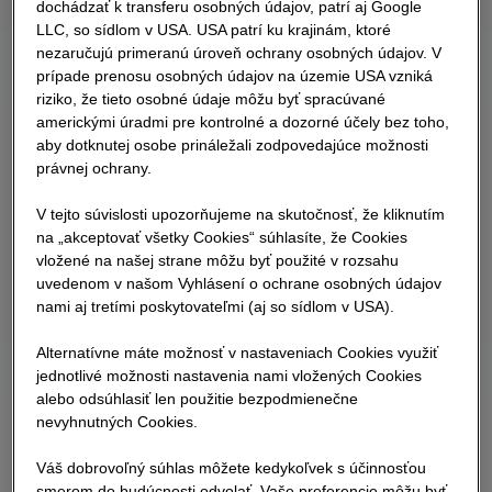
dochádzať k transferu osobných údajov, patrí aj Google
LLC, so sídlom v USA. USA patrí ku krajinám, ktoré
nezaručujú primeranú úroveň ochrany osobných údajov. V
prípade prenosu osobných údajov na územie USA vzniká
riziko, že tieto osobné údaje môžu byť spracúvané
americkými úradmi pre kontrolné a dozorné účely bez toho,
aby dotknutej osobe prináležali zodpovedajúce možnosti
právnej ochrany.
V tejto súvislosti upozorňujeme na skutočnosť, že kliknutím
na „akceptovať všetky Cookies“ súhlasíte, že Cookies
vložené na našej strane môžu byť použité v rozsahu
uvedenom v našom Vyhlásení o ochrane osobných údajov
nami aj tretími poskytovateľmi (aj so sídlom v USA).
Alternatívne máte možnosť v nastaveniach Cookies využiť
jednotlivé možnosti nastavenia nami vložených Cookies
alebo odsúhlasiť len použitie bezpodmienečne
nevyhnutných Cookies.
Váš dobrovoľný súhlas môžete kedykoľvek s účinnosťou
smerom do budúcnosti odvolať. Vaše preferencie môžu byť