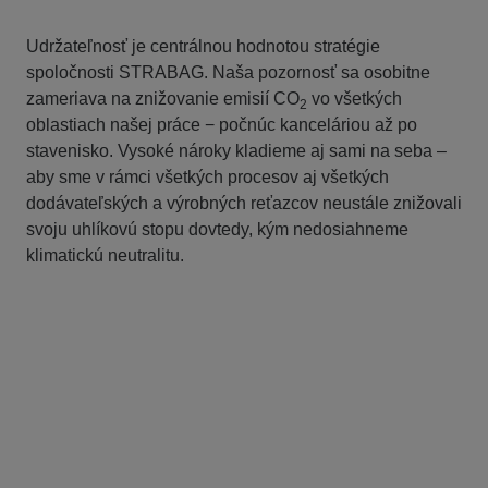
Udržateľnosť je centrálnou hodnotou stratégie
spoločnosti STRABAG. Naša pozornosť sa osobitne
zameriava na znižovanie emisií CO
vo všetkých
2
oblastiach našej práce − počnúc kanceláriou až po
stavenisko. Vysoké nároky kladieme aj sami na seba –
aby sme v rámci všetkých procesov aj všetkých
dodávateľských a výrobných reťazcov neustále znižovali
svoju uhlíkovú stopu dovtedy, kým nedosiahneme
klimatickú neutralitu.