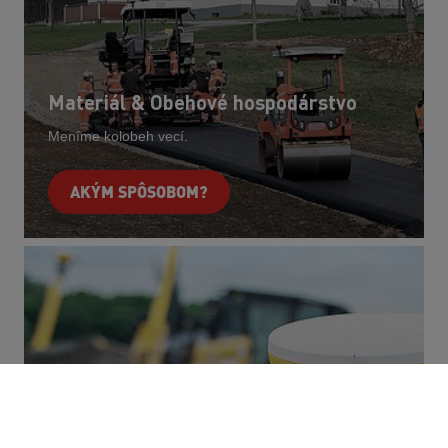
Materiál & Obehové hospodárstvo
Meníme kolobeh vecí.
AKÝM SPÔSOBOM?