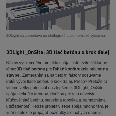
3DLight sa zameriava na ekologickú a ekonomickú výstavbu.
3DLight_OnSite: 3D tlač betónu o krok ďalej
Názov výskumného projektu spája tri dôležité základné
témy:
3D tlač betónu
pre
ľahké konštrukcie
priamo
na
stavbe
. Zameraním sa na tieto tri faktory posúvame
ďalší vývoj tlače betónu o krok ďalej. Prečo? Pretože tu
vidíme veľký potenciál na zlepšenie. 3DLight_OnSite
spája niekoľko trendov, ktoré sú pre toto odvetvie
kľúčové: tlač betónu, stavebná robotika a, samozrejme,
udržateľnosť. Keďže projekt v sebe spája mnoho tém, je
veľmi dôležité prepájať poznatky z mnohých oborov.