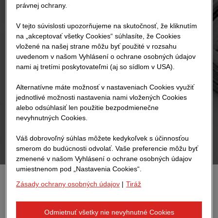
právnej ochrany.
V tejto súvislosti upozorňujeme na skutočnosť, že kliknutím
na „akceptovať všetky Cookies“ súhlasíte, že Cookies
vložené na našej strane môžu byť použité v rozsahu
uvedenom v našom Vyhlásení o ochrane osobných údajov
nami aj tretími poskytovateľmi (aj so sídlom v USA).
Alternatívne máte možnosť v nastaveniach Cookies využiť
jednotlivé možnosti nastavenia nami vložených Cookies
alebo odsúhlasiť len použitie bezpodmienečne
nevyhnutných Cookies.
Váš dobrovoľný súhlas môžete kedykoľvek s účinnosťou
smerom do budúcnosti odvolať. Vaše preferencie môžu byť
zmenené v našom Vyhlásení o ochrane osobných údajov
umiestnenom pod „Nastavenia Cookies“.
Zásady ochrany osobných údajov
|
Tiráž
Samostatne sa pohybujúce roboty tlačia
ľahké steny priamo na stavbe, čím v
Odmietnuť všetky nie nevyhnutné Cookies