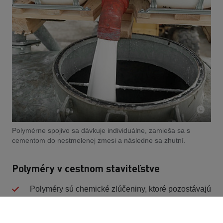
Polymérne spojivo sa dávkuje individuálne, zamieša sa s
cementom do nestmelenej zmesi a následne sa zhutní.
Polyméry v cestnom staviteľstve
Polyméry sú chemické zlúčeniny, ktoré pozostávajú
z dlhých reťazcových molekúl. Podobne ako
polymérmi modifikovaná malta v pozemnom