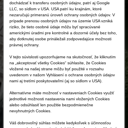
dochádzať k transferu osobných údajov, patrí aj Google
LLC, so sídlom v USA. USA patrí ku krajinám, ktoré
nezaručujú primeranú úroveň ochrany osobných údajov. V
prípade prenosu osobných údajov na územie USA vzniká
riziko, že tieto osobné údaje môžu byť spracúvané
americkými úradmi pre kontrolné a dozorné účely bez toho,
aby dotknutej osobe prináležali zodpovedajúce možnosti
právnej ochrany.
V tejto súvislosti upozorňujeme na skutočnosť, že kliknutím
na „akceptovať všetky Cookies“ súhlasíte, že Cookies
vložené na našej strane môžu byť použité v rozsahu
uvedenom v našom Vyhlásení o ochrane osobných údajov
nami aj tretími poskytovateľmi (aj so sídlom v USA).
Alternatívne máte možnosť v nastaveniach Cookies využiť
jednotlivé možnosti nastavenia nami vložených Cookies
alebo odsúhlasiť len použitie bezpodmienečne
nevyhnutných Cookies.
Váš dobrovoľný súhlas môžete kedykoľvek s účinnosťou