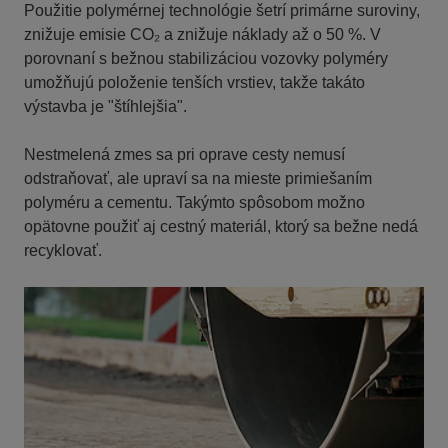
Použitie polymérnej technológie šetrí primárne suroviny,
znižuje emisie CO₂ a znižuje náklady až o 50 %. V
porovnaní s bežnou stabilizáciou vozovky polyméry
umožňujú položenie tenších vrstiev, takže takáto
výstavba je "štíhlejšia".
Nestmelená zmes sa pri oprave cesty nemusí
odstraňovať, ale upraví sa na mieste primiešaním
polyméru a cementu. Takýmto spôsobom možno
opätovne použiť aj cestný materiál, ktorý sa bežne nedá
recyklovať.