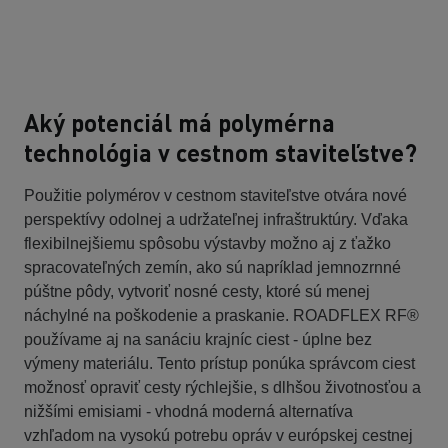
Aký potenciál má polymérna
technológia v cestnom staviteľstve?
Použitie polymérov v cestnom staviteľstve otvára nové
perspektívy odolnej a udržateľnej infraštruktúry. Vďaka
flexibilnejšiemu spôsobu výstavby možno aj z ťažko
spracovateľných zemín, ako sú napríklad jemnozrnné
púštne pôdy, vytvoriť nosné cesty, ktoré sú menej
náchylné na poškodenie a praskanie. ROADFLEX RF®
používame aj na sanáciu krajníc ciest - úplne bez
výmeny materiálu. Tento prístup ponúka správcom ciest
možnosť opraviť cesty rýchlejšie, s dlhšou životnosťou a
nižšími emisiami - vhodná moderná alternatíva
vzhľadom na vysokú potrebu opráv v európskej cestnej