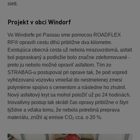
sieti.
Projekt v obci Windorf
Vo Windorfe pri Passau sme pomocou ROADFLEX
RF® opravili cestu dlhú približne dva kilometre.
Existujúca obecná cesta už nebola mrazuvzdorná, asfalt
bol popraskaný a podložie bolo značne zdeformované -
preto ju nebolo možné opraviť asfaltom. Tím zo
STRABAG-u postupoval pri oprave tak, že pod vopred
vyfrézovanú vozovku vmiešal do nestmelenej zmesi
polymérne spojivo s cementom a následne ho zhutnil.
Nový asfaltový kryt sa mohol položiť už po 24 hodinách.
Inovatívny postup tak skrátil čas opravy približne o štyri
týždne a vďaka tomu, že nebola potrebná preprava
materiálu, znížil aj emisie CO₂ cca. o 20 %.