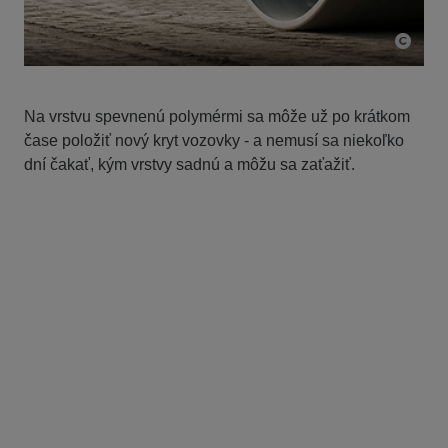
Na vrstvu spevnenú polymérmi sa môže už po krátkom
čase položiť nový kryt vozovky - a nemusí sa niekoľko
dní čakať, kým vrstvy sadnú a môžu sa zaťažiť.