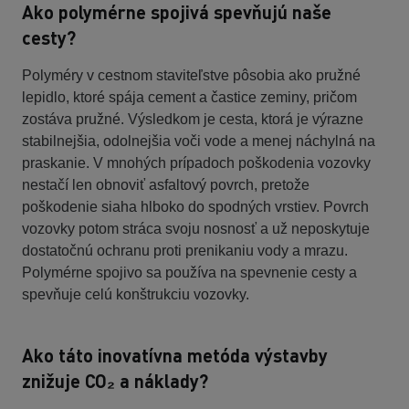
Ako polymérne spojivá spevňujú naše
cesty?
Polyméry v cestnom staviteľstve pôsobia ako pružné
lepidlo, ktoré spája cement a častice zeminy, pričom
zostáva pružné. Výsledkom je cesta, ktorá je výrazne
stabilnejšia, odolnejšia voči vode a menej náchylná na
praskanie. V mnohých prípadoch poškodenia vozovky
nestačí len obnoviť asfaltový povrch, pretože
poškodenie siaha hlboko do spodných vrstiev. Povrch
vozovky potom stráca svoju nosnosť a už neposkytuje
dostatočnú ochranu proti prenikaniu vody a mrazu.
Polymérne spojivo sa používa na spevnenie cesty a
spevňuje celú konštrukciu vozovky.
Ako táto inovatívna metóda výstavby
znižuje CO₂ a náklady?