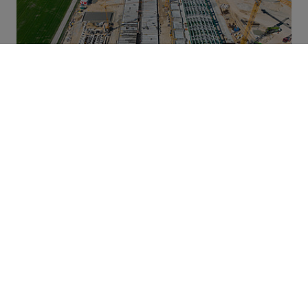
Nachhaltiger Wasserstoff
Grüner Wasserstoff ist ein vielseitiges Element und
nachhaltig in der Produktion. In Österreich bauen
STRABAG und Siemens Energie eine der größten
Elektrolyseanlagen Europas für OMV.
MEHR ÜBER NACHHALTIGEN WASSERSTOFF