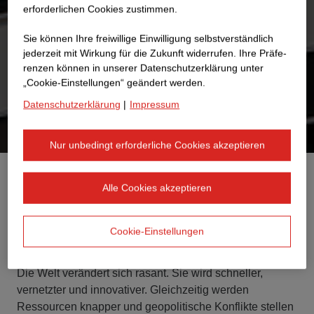
erforderlichen Cookies zustimmen.
Sie können Ihre freiwillige Einwilligung selbstverständlich
jederzeit mit Wirkung für die Zukunft widerrufen. Ihre Prä­fe­
renzen können in unserer Datenschutzerklärung unter
„Cookie-Einstellungen“ geändert werden.
Datenschutzerklärung
|
Impressum
Nur unbedingt erforderliche Cookies akzeptieren
Alle Cookies akzeptieren
Wie kann das europäische Verkehrsnetz modernisiert
werden und belastbar bleiben? Wie entsteht Wohnraum,
den sich Menschen leisten können? Welche Energie
Cookie-Einstellungen
treibt uns in Zukunft an?
Die Welt verändert sich rasant. Sie wird schneller,
vernetzter und innovativer. Gleichzeitig werden
Ressourcen knapper und geopolitische Konflikte stellen