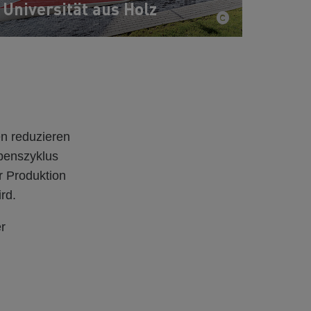
Universität aus Holz
en reduzieren
benszyklus
r Produktion
rd.
er