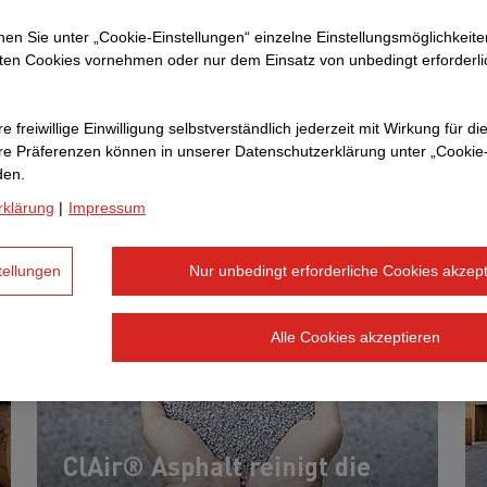
nnen Sie unter „Cookie-Einstellungen“ einzelne Einstellungsmöglichkeit
ten Cookies vornehmen oder nur dem Einsatz von unbedingt erforderl
ir mit Baustoffen zur Nachhalti
e freiwillige Einwilligung selbstverständlich jederzeit mit Wirkung für di
beitragen
hre Prä­fe­renzen können in unserer Datenschutzerklärung unter „Cookie
den.
tzt auf nachhaltige Baustoffe – ein Thema mit vielen 
rklärung
|
Impressum
tellungen
Nur unbedingt erforderliche Cookies akzept
Alle Cookies akzeptieren
ClAir® Asphalt reinigt die