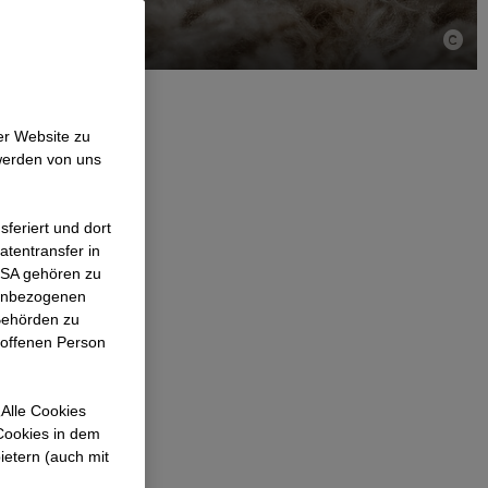
er Website zu
werden von uns
e, die bei
feriert und dort
atentransfer in
l unsere
 USA gehören zu
nd
nenbezogenen
Behörden zu
roffenen Person
sstoßes, was
von
Alle Cookies
 Cookies in dem
 Schlüssel für
ietern (auch mit