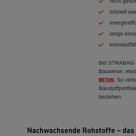
nicht gesu
schnell w
energieeffi
lange eins
kreislauffä
Bei STRABAG se
Bauweise, etw
BETON
. So verb
Baustoffportfo
beziehen.
Nachwachsende Rohstoffe – das 