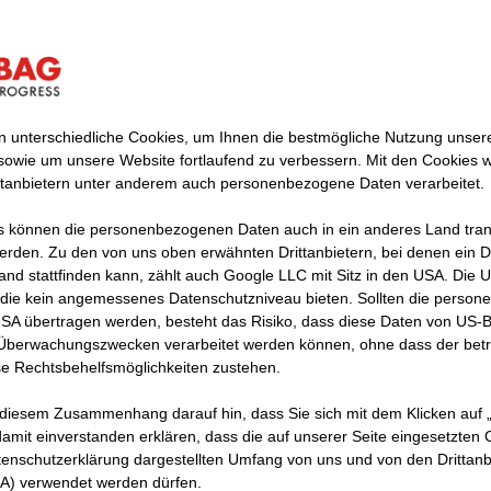
 unterschiedliche Cookies, um Ihnen die best­mögliche Nutzung unser
sowie um unsere Website fortlaufend zu verbessern. Mit den Cookies 
 eine klimaneutrale Baustoffproduktion
ttanbietern unter anderem auch personenbezogene Daten verarbeitet.
in ehrgeiziges Ziel gesetzt: Bis 2040 sollen alle Baustoff
 können die personenbezogenen Daten auch in ein anderes Land trans
erden. Zu den von uns oben erwähnten Drittanbietern, bei denen ein D
insatz kommen, klimaneutral sein. Das umfasst sowoh
and stattfinden kann, zählt auch Google LLC mit Sitz in den USA. Die
 als auch die Materialien, die wir von Lieferant:innen u
die kein angemessenes Datenschutzniveau bieten. Sollten die perso
n beziehen.
USA übertragen werden, besteht das Risiko, dass diese Daten von US-
 Überwachungszwecken verarbeitet werden können, ohne dass der bet
e Rechtsbehelfsmöglichkeiten zustehen.
 verursacht mehr als ein Drittel des weltweiten CO2-Au
tlichen Teil auch an der Produktion und dem Transport 
 diesem Zusammenhang darauf hin, dass Sie sich mit dem Klicken auf „
amit ein­ver­standen erklären, dass die auf unserer Seite eingesetzten
dem Rohstoffabbau liegt. Nachhaltige Baustoffe sind der
tenschutzerklärung dargestellten Umfang von uns und von den Drittanb
nd klimaschonende Bauindustrie.
SA) verwendet werden dürfen.