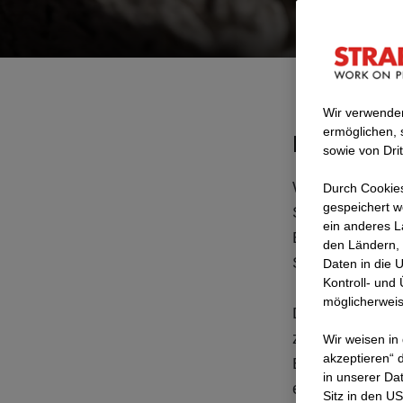
Wir verwenden
ermöglichen, 
Der Weg in
sowie von Dri
Wir haben uns e
Durch Cookies
gespeichert w
STRABAG zum E
ein anderes L
Eigenproduktion
den Ländern, 
Subunternehme
Daten in die 
Kontroll- und
möglicherweis
Die Baubranche
zu einem wesen
Wir weisen in
akzeptieren“ d
Baustoffen und 
in unserer Da
eine moderne u
Sitz in den U