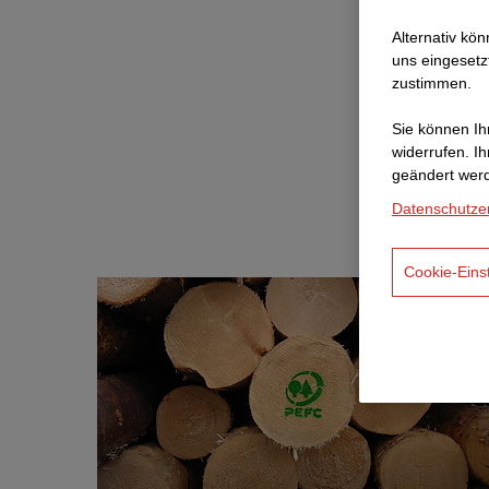
Alternativ kö
uns eingesetz
zustimmen.
Wie w
Sie können Ihr
widerrufen. I
geändert wer
STRABAG se
Datenschutze
Cookie-Eins