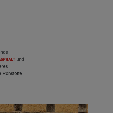
ende
ASPHALT
und
eres
e Rohstoffe