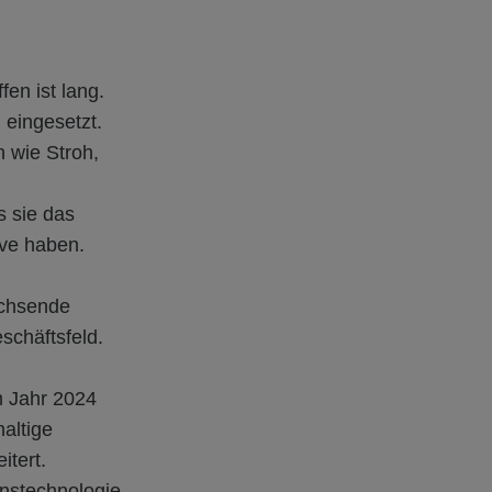
en ist lang.
g eingesetzt.
 wie Stroh,
s sie das
ive haben.
chsende
schäftsfeld.
 Jahr 2024
altige
tert.
onstechnologie