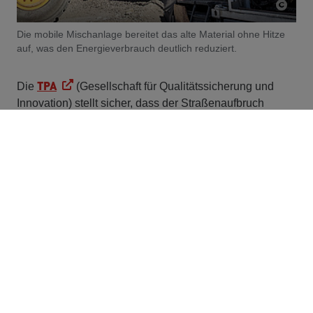
Die mobile Mischanlage bereitet das alte Material ohne Hitze
auf, was den Energieverbrauch deutlich reduziert.
TPA
Die
(Gesellschaft für Qualitätssicherung und
Innovation) stellt sicher, dass der Straßenaufbruch
gegenüber dem konventionellen Asphalteinbau
qualitativ in nichts nachsteht. Vor Baustart haben ihre
Expert:innen Asphaltmaterial aus der Straße
entnommen, analysiert und die Rezeptur für das
Recycling auf die Materialeigenschaften abgestimmt.
Nach dem Einbau überwacht die TPA außerdem die
Tragfähigkeit der erneuerten Strecke.
Kaltrecycling im deutschsprachigen Raum:
Zeit für neue Standards