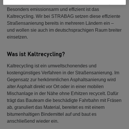
Ressourcen und macht den Straßenbau nachhaltiger.
Besonders emissionsarm und effizient ist das
Kaltrecycling. Wir bei STRABAG setzen diese effiziente
Straßensanierung bereits in mehreren Ländern ein –
und wollen sie auch im deutschsprachigen Raum breiter
einsetzen.
Was ist Kaltrecycling?
Kaltrecycling ist ein umweltschonendes und
kostengünstiges Verfahren in der Straßensanierung. Im
Gegensatz zur herkömmlichen Asphaltsanierung wird
alter Asphalt direkt vor Ort oder in einer mobilen
Mischanlage in der Nähe ohne Erhitzen recycelt. Dafür
trägt das Bauteam die beschädigte Fahrbahn mit Fräsen
ab, granuliert das Material, bereitet es mit einem
bitumenhaltigen Bindemittel auf und baut es
anschließend wieder ein.