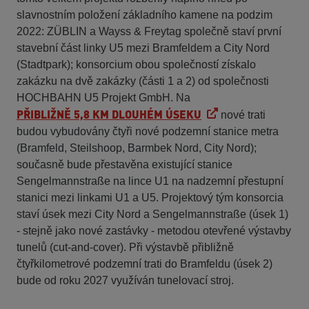
slavnostním položení základního kamene na podzim
2022: ZÜBLIN a Wayss & Freytag společně staví první
stavební část linky U5 mezi Bramfeldem a City Nord
(Stadtpark); konsorcium obou společností získalo
zakázku na dvě zakázky (části 1 a 2) od společnosti
HOCHBAHN U5 Projekt GmbH. Na
PŘIBLIŽNĚ 5,8 KM DLOUHÉM ÚSEKU
nové trati
budou vybudovány čtyři nové podzemní stanice metra
(Bramfeld, Steilshoop, Barmbek Nord, City Nord);
současně bude přestavěna existující stanice
Sengelmannstraße na lince U1 na nadzemní přestupní
stanici mezi linkami U1 a U5. Projektový tým konsorcia
staví úsek mezi City Nord a Sengelmannstraße (úsek 1)
- stejně jako nové zastávky - metodou otevřené výstavby
tunelů (cut-and-cover). Při výstavbě přibližně
čtyřkilometrové podzemní trati do Bramfeldu (úsek 2)
bude od roku 2027 využíván tunelovací stroj.