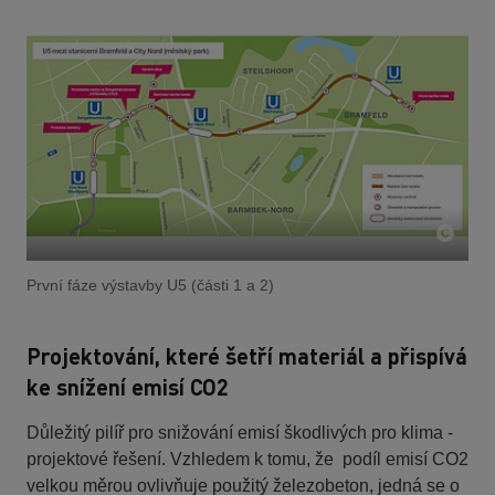
První fáze výstavby U5 (části 1 a 2)
Projektování, které šetří materiál a přispívá
ke snížení emisí CO2
Důležitý pilíř pro snižování emisí škodlivých pro klima -
projektové řešení. Vzhledem k tomu, že podíl emisí CO2
velkou měrou ovlivňuje použitý železobeton, jedná se o