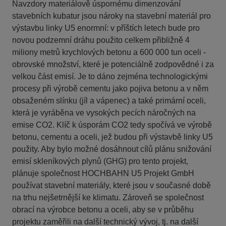
Navzdory materiálově úspornému dimenzování
stavebních kubatur jsou nároky na stavební materiál pro
výstavbu linky U5 enormní: v příštích letech bude pro
novou podzemní dráhu použito celkem přibližně 4
miliony metrů krychlových betonu a 600 000 tun oceli -
obrovské množství, které je potenciálně zodpovědné i za
velkou část emisí. Je to dáno zejména technologickými
procesy při výrobě cementu jako pojiva betonu a v něm
obsaženém slínku (jíl a vápenec) a také primární oceli,
která je vyráběna ve vysokých pecích náročných na
emise CO2. Klíč k úsporám CO2 tedy spočívá ve výrobě
betonu, cementu a oceli, jež budou při výstavbě linky U5
použity. Aby bylo možné dosáhnout cílů plánu snižování
emisí skleníkových plynů (GHG) pro tento projekt,
plánuje společnost HOCHBAHN U5 Projekt GmbH
používat stavební materiály, které jsou v současné době
na trhu nejšetrnější ke klimatu. Zároveň se společnost
obrací na výrobce betonu a oceli, aby se v průběhu
projektu zaměřili na další technický vývoj, tj. na další