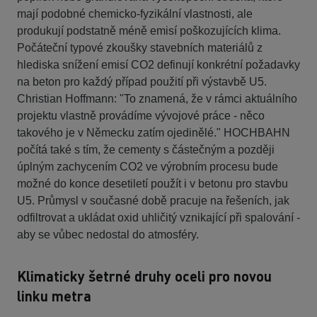
mají podobné chemicko-fyzikální vlastnosti, ale
produkují podstatně méně emisí poškozujících klima.
Počáteční typové zkoušky stavebních materiálů z
hlediska snížení emisí CO2 definují konkrétní požadavky
na beton pro každý případ použití při výstavbě U5.
Christian Hoffmann: "To znamená, že v rámci aktuálního
projektu vlastně provádíme vývojové práce - něco
takového je v Německu zatím ojedinělé." HOCHBAHN
počítá také s tím, že cementy s částečným a později
úplným zachycením CO2 ve výrobním procesu bude
možné do konce desetiletí použít i v betonu pro stavbu
U5. Průmysl v současné době pracuje na řešeních, jak
odfiltrovat a ukládat oxid uhličitý vznikající při spalování -
aby se vůbec nedostal do atmosféry.
Klimaticky šetrné druhy oceli pro novou
linku metra