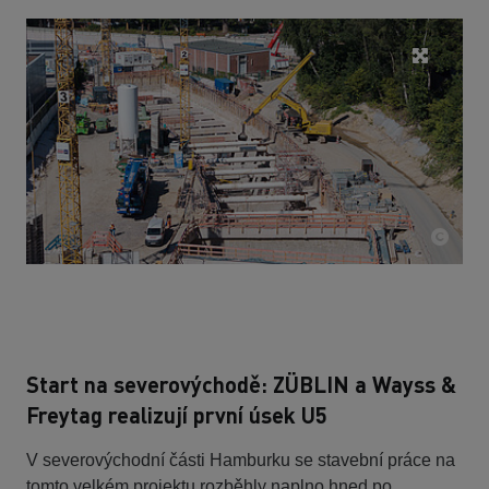
Start na severovýchodě: ZÜBLIN a Wayss &
Freytag realizují první úsek U5
V severovýchodní části Hamburku se stavební práce na
tomto velkém projektu rozběhly naplno hned po