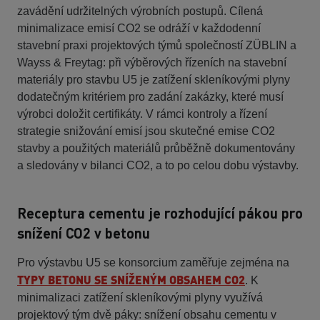
zavádění udržitelných výrobních postupů. Cílená
minimalizace emisí CO2 se odráží v každodenní
stavební praxi projektových týmů společností ZÜBLIN a
Wayss & Freytag: při výběrových řízeních na stavební
materiály pro stavbu U5 je zatížení skleníkovými plyny
dodatečným kritériem pro zadání zakázky, které musí
výrobci doložit certifikáty. V rámci kontroly a řízení
strategie snižování emisí jsou skutečné emise CO2
stavby a použitých materiálů průběžně dokumentovány
a sledovány v bilanci CO2, a to po celou dobu výstavby.
Receptura cementu je rozhodující pákou pro
snížení CO2 v betonu
Pro výstavbu U5 se konsorcium zaměřuje zejména na
TYPY BETONU SE SNÍŽENÝM OBSAHEM CO2
. K
minimalizaci zatížení skleníkovými plyny využívá
projektový tým dvě páky: snížení obsahu cementu v