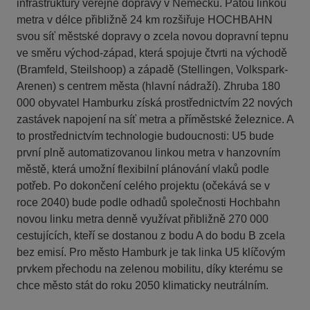
infrastruktury veřejné dopravy v Německu. Pátou linkou
metra v délce přibližně 24 km rozšiřuje HOCHBAHN
svou síť městské dopravy o zcela novou dopravní tepnu
ve směru východ-západ, která spojuje čtvrti na východě
(Bramfeld, Steilshoop) a západě (Stellingen, Volkspark-
Arenen) s centrem města (hlavní nádraží). Zhruba 180
000 obyvatel Hamburku získá prostřednictvím 22 nových
zastávek napojení na síť metra a příměstské železnice. A
to prostřednictvím technologie budoucnosti: U5 bude
první plně automatizovanou linkou metra v hanzovním
městě, která umožní flexibilní plánování vlaků podle
potřeb. Po dokončení celého projektu (očekává se v
roce 2040) bude podle odhadů společnosti Hochbahn
novou linku metra denně využívat přibližně 270 000
cestujících, kteří se dostanou z bodu A do bodu B zcela
bez emisí. Pro město Hamburk je tak linka U5 klíčovým
prvkem přechodu na zelenou mobilitu, díky kterému se
chce město stát do roku 2050 klimaticky neutrálním.