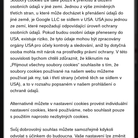
osobních údajů v jiné zemi. Jednou z výše zmíněných
třetích stran, u které může docházet k přenášení údajů do
jiné země, je Google LLC se sídlem v USA. USA jsou jednou
ze zemí, které nepožadují odpovídající úroveň ochrany
osobních údajů. Pokud budou osobní údaje přeneseny do
USA, existuje riziko, že tyto údaje mohou být zpracovány
orgány USA pro účely kontroly a sledování, aniž by dotyčná
osoba mohla mít nárok na prostředky právní ochrany. V této
souvislosti bychom chtěli zdůraznit, že kliknutím na
„Přijmout všechny soubory cookies“ souhlasíte s tím, že
soubory cookies používané na našem webu můžeme
používat jak my, tak i třetí strany (včetně těch se sídlem v
USA), a to v rozsahu popsaném v našem prohlášení o
ochraně údajů.
Alternativně můžete v nastavení cookies provést individuální
nastavení cookies, které používáme, nebo souhlasit pouze
s použitím naprosto nezbytných cookies.
Svůj dobrovolný souhlas můžete samozřejmě kdykoli
odvolat s účinkem do budoucna. Vaše nastavení lze změnit