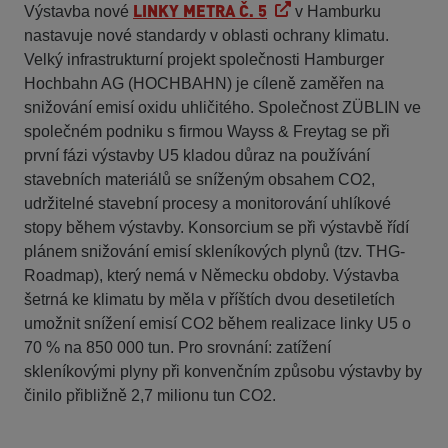
LINKY METRA Č. 5
Výstavba nové
v Hamburku
nastavuje nové standardy v oblasti ochrany klimatu.
Velký infrastrukturní projekt společnosti Hamburger
Hochbahn AG (HOCHBAHN) je cíleně zaměřen na
snižování emisí oxidu uhličitého. Společnost ZÜBLIN ve
společném podniku s firmou Wayss & Freytag se při
první fázi výstavby U5 kladou důraz na používání
stavebních materiálů se sníženým obsahem CO2,
udržitelné stavební procesy a monitorování uhlíkové
stopy během výstavby. Konsorcium se při výstavbě řídí
plánem snižování emisí skleníkových plynů (tzv. THG-
Roadmap), který nemá v Německu obdoby. Výstavba
šetrná ke klimatu by měla v příštích dvou desetiletích
umožnit snížení emisí CO2 během realizace linky U5 o
70 % na 850 000 tun. Pro srovnání: zatížení
skleníkovými plyny při konvenčním způsobu výstavby by
činilo přibližně 2,7 milionu tun CO2.