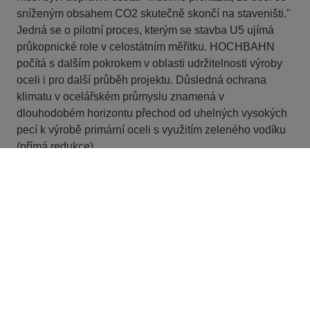
sníženým obsahem CO2 skutečně skončí na staveništi."
Jedná se o pilotní proces, kterým se stavba U5 ujímá
průkopnické role v celostátním měřítku. HOCHBAHN
počítá s dalším pokrokem v oblasti udržitelnosti výroby
oceli i pro další průběh projektu. Důsledná ochrana
klimatu v ocelářském průmyslu znamená v
dlouhodobém horizontu přechod od uhelných vysokých
pecí k výrobě primární oceli s využitím zeleného vodíku
(přímá redukce).