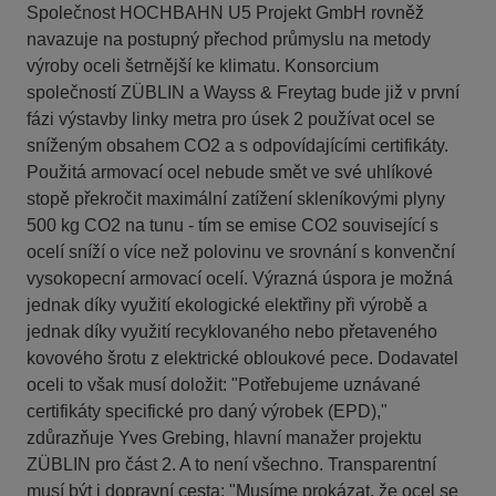
Společnost HOCHBAHN U5 Projekt GmbH rovněž
navazuje na postupný přechod průmyslu na metody
výroby oceli šetrnější ke klimatu. Konsorcium
společností ZÜBLIN a Wayss & Freytag bude již v první
fázi výstavby linky metra pro úsek 2 používat ocel se
sníženým obsahem CO2 a s odpovídajícími certifikáty.
Použitá armovací ocel nebude smět ve své uhlíkové
stopě překročit maximální zatížení skleníkovými plyny
500 kg CO2 na tunu - tím se emise CO2 související s
ocelí sníží o více než polovinu ve srovnání s konvenční
vysokopecní armovací ocelí. Výrazná úspora je možná
jednak díky využití ekologické elektřiny při výrobě a
jednak díky využití recyklovaného nebo přetaveného
kovového šrotu z elektrické obloukové pece. Dodavatel
oceli to však musí doložit: "Potřebujeme uznávané
certifikáty specifické pro daný výrobek (EPD),"
zdůrazňuje Yves Grebing, hlavní manažer projektu
ZÜBLIN pro část 2. A to není všechno. Transparentní
musí být i dopravní cesta: "Musíme prokázat, že ocel se