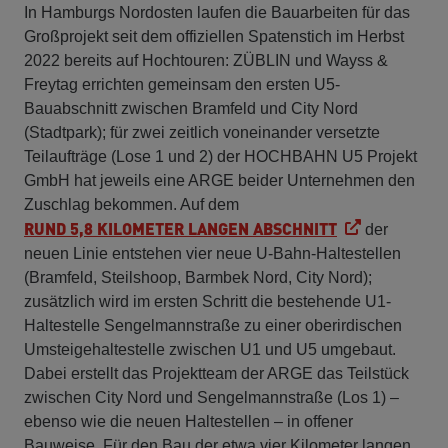
In Hamburgs Nordosten laufen die Bauarbeiten für das
Großprojekt seit dem offiziellen Spatenstich im Herbst
2022 bereits auf Hochtouren: ZÜBLIN und Wayss &
Freytag errichten gemeinsam den ersten U5-
Bauabschnitt zwischen Bramfeld und City Nord
(Stadtpark); für zwei zeitlich voneinander versetzte
Teilaufträge (Lose 1 und 2) der HOCHBAHN U5 Projekt
GmbH hat jeweils eine ARGE beider Unternehmen den
Zuschlag bekommen. Auf dem
RUND 5,8 KILOMETER LANGEN ABSCHNITT
der
neuen Linie entstehen vier neue U-Bahn-Haltestellen
(Bramfeld, Steilshoop, Barmbek Nord, City Nord);
zusätzlich wird im ersten Schritt die bestehende U1-
Haltestelle Sengelmannstraße zu einer oberirdischen
Umsteigehaltestelle zwischen U1 und U5 umgebaut.
Dabei erstellt das Projektteam der ARGE das Teilstück
zwischen City Nord und Sengelmannstraße (Los 1) –
ebenso wie die neuen Haltestellen – in offener
Bauweise. Für den Bau der etwa vier Kilometer langen