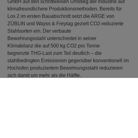
GmbH auf den schrittweisen Umstieg der Industrie auf
klimafreundlichere Produktionsmethoden. Bereits für
Los 2 im ersten Bauabschnitt setzt die ARGE von
ZÜBLIN und Wayss & Freytag gezielt CO2-reduzierte
Stahlsorten ein. Der verbaute
Bewehrungsstahl unterschreitet in seiner
Klimabilanz die auf 500 kg CO2 pro Tonne
begrenzte THG-Last zum Teil deutlich – die
stahlbedingten Emissionen gegenüber konventionell im
Hochofen produziertem Bewehrungsstahl reduzieren
sich damit um mehr als die Hälfte.
Die deutliche Einsparung wird möglich erstens durch
Nutzung von grünem Strom in der Herstellung und
zweitens durch Einsatz von recyceltem bzw.
eingeschmolzenem Metallschrott aus dem
Elektrolichtbogenofen. Dies muss der Stahllieferant
nachweisen: „Wir brauchen anerkannte