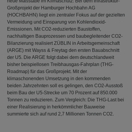
neue Maßstäbe im Klimaschutz: Bei dem Infrastruktur-
Großprojekt der Hamburger Hochbahn AG
(HOCHBAHN) liegt ein zentraler Fokus auf der gezielten
Vermeidung und Einsparung von Kohlendioxid-
Emissionen. Mit CO2-reduzierten Baustoffen,
nachhaltigen Bauprozessen und baubegleitender CO2-
Bilanzierung realisiert ZÜBLIN in Arbeitsgemeinschaft
(ARGE) mit Wayss & Freytag den ersten Bauabschnitt
der U5. Die ARGE folgt dabei dem deutschlandweit
bisher beispiellosen Treibhausgas-Fahrplan (THG-
Roadmap) für das Großprojekt. Mit der
klimaschonenden Umsetzung in den kommenden
beiden Jahrzehnten soll es gelingen, den CO2-Ausstoß
beim Bau der U5-Strecke um 70 Prozent auf 850.000
Tonnen zu reduzieren. Zum Vergleich: Die THG-Last bei
einer Realisierung in herkömmlicher Bauweise
summierte sich auf rund 2,7 Millionen Tonnen CO2.