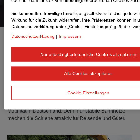
oder nur dem Einsatz von unbedingt erforderlichen Cookies zus
Sie können Ihre freiwillige Einwilligung selbstverständlich jederzei
Wirkung für die Zukunft widerrufen. Ihre Prä­fe­renzen können in 
Datenschutzerklärung unter „Cookie-Einstellungen“ geändert we
Datenschutzerklärung
|
Impressum
Der Schienenverkehr in
Deutschland wächst, doch das Bahnnetz kommt an
Nur unbedingt erforderliche Cookies akzeptieren
seine
Grenzen. Hohe Auslastungen und veraltete Infrastruktur fü
und Verspätungen im Personen- und
Alle Cookies akzeptieren
Güterverkehr. Dabei spielt die Bahn als eines der
klimaschonendsten Verkehrsmittel eine entscheidende
Cookie-Einstellungen
Rolle für nachhaltige Mobilität. Wir bei STRABAG
unterstützen den effektiven Ausbau klimaschonender
Mobilität in Deutschland. Denn nur stabile Bahnnetze
machen die Schiene attraktiv für Reisende und Güter.