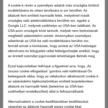
bármilyen okból - a weboldalunkon található információk
A cookie-k révén a személyes adatok más országba történő
használatával kapcsolatban keletkeztek.
továbbítására és ottani tárolására is sor kerülhet. Az
általunk fent említett harmadik felek, melyeknél másik
országba való adattovábbításra kerülhet sor, egyike a
A felelősség kizárása alól kivételt képeznek továbbá
Google LLC, melynek székhelye az USA-ban található. Az
azok az egyéb károk, amelyek a mi súlyos gondatlan
USA azon országok közé tartozik, melyek nem biztosítanak
kötelességszegésünkön, illetve törvényes képviselőink,
megfelelő adatvédelmi szintet. Amennyiben személyes
illetve közreműködőink szándékos vagy súlyos
adatoknak az USA-ba való továbbítására kerülne sor,
gondatlan kötelességszegésén alapulnak.
fennáll annak a kockázata, hogy azokat az USA hatóságai
ellenőrzési és felügyeleti céllal feldolgozhatják anélkül, hogy
az érintett személyt jogorvoslati lehetőségek illetnék meg.
Weboldalunk akadálymentes. Amennyiben mégis hibát
észlel, kérjük, hívja fel rá a figyelmünket. A lehető
Ezzel kapcsolatban felhívjuk a figyelmet arra, hogy „Az
leghamarabb kijavítjuk azokat.
összes cookie elfogadása” gombra való kattintással Ön
beleegyezik abba, hogy az oldalunkon alkalmazott cookie-k
Felhívjuk figyelmét, hogy a honlapunkon található
az adatvédelmi tájékoztatónkban említett terjedelemben
valamennyi dokumentum és az ahhoz felhasznált
általunk és harmadik felek (beleértve az USA-ban
anyagok szerzői joga kizárólag a mi társaságunkat illeti
székhellyel rendelkezőket) által is felhasználhatók.
meg, és a honlapunk használata senkinek semmilyen
Alternatívaként a cookie-beállításokban beállításokat
jogot nem biztosít. A tájékoztató jellegű felhasználáson
végezhet az általunk használt egyes cookie-kkal