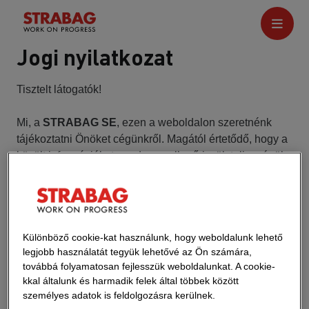
Jogi nyilatkozat
Tisztelt látogatók!
Mi, a
STRABAG SE
, ezen a weboldalon szeretnénk
tájékoztatni Önöket cégünkről. Magától értetődő, hogy a
közölt információkat gondosan ellenőrizzük teljességük,
helyességük és aktualitásuk szempontjából. Ennek
ellenére még mi is követhetünk el hibákat, így a
teljességre, helyességre és aktualitásra nem vállalunk
garanciát - kérjük megértésüket. A weboldalon található
Különböző cookie-kat használunk, hogy weboldalunk lehető
összes információ ezért előzetes értesítés nélkül
legjobb használatát tegyük lehetővé az Ön számára,
módosulhat, eltávolítható vagy bármilyen más módon
továbbá folyamatosan fejlesszük weboldalunkat. A cookie-
módosítható. Ebben az értelemben, hivatkozva a
kkal általunk és harmadik felek által többek között
weboldal tisztán tájékoztató jellegére, elutasítunk
személyes adatok is feldolgozásra kerülnek.
minden felelősséget azokért a károkért, amelyek -