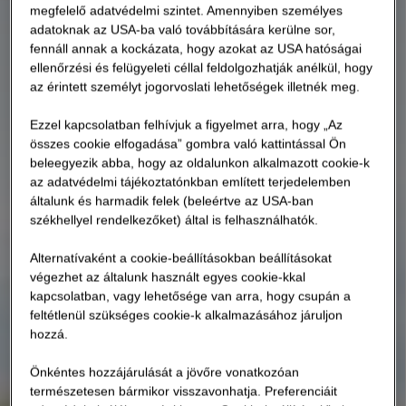
megfelelő adatvédelmi szintet. Amennyiben személyes
adatoknak az USA-ba való továbbítására kerülne sor,
fennáll annak a kockázata, hogy azokat az USA hatóságai
ellenőrzési és felügyeleti céllal feldolgozhatják anélkül, hogy
az érintett személyt jogorvoslati lehetőségek illetnék meg.
Ezzel kapcsolatban felhívjuk a figyelmet arra, hogy „Az
összes cookie elfogadása” gombra való kattintással Ön
beleegyezik abba, hogy az oldalunkon alkalmazott cookie-k
az adatvédelmi tájékoztatónkban említett terjedelemben
általunk és harmadik felek (beleértve az USA-ban
székhellyel rendelkezőket) által is felhasználhatók.
Alternatívaként a cookie-beállításokban beállításokat
végezhet az általunk használt egyes cookie-kkal
kapcsolatban, vagy lehetősége van arra, hogy csupán a
feltétlenül szükséges cookie-k alkalmazásához járuljon
hozzá.
Önkéntes hozzájárulását a jövőre vonatkozóan
természetesen bármikor visszavonhatja. Preferenciáit