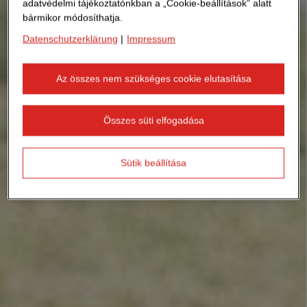
adatvédelmi tájékoztatónkban a „Cookie-beállítások” alatt
bármikor módosíthatja.
Datenschutzerklärung
|
Impressum
Az összes nem szükséges cookie elutasítása
Összes süti elfogadása
Sütik beállítása