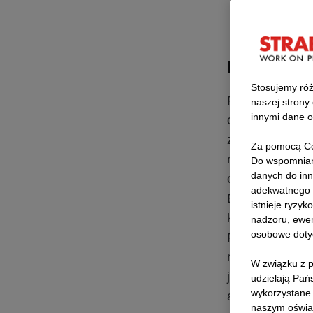
Projekt re
Stosujemy róż
Renowacja dróg
naszej strony
innymi dane o
oznacza "stary
zasoby, takie j
Za pomocą Co
na drogi. Na a
Do wspomniany
danych do inn
osiągnęliśmy z
adekwatnego 
Było to możliwe
istnieje ryzy
których niektó
nadzoru, ewen
osobowe doty
Projekt recykli
recyklingu jest
W związku z p
jakości: przy 7
udzielają Pań
wykorzystane 
autostradą.
naszym oświa