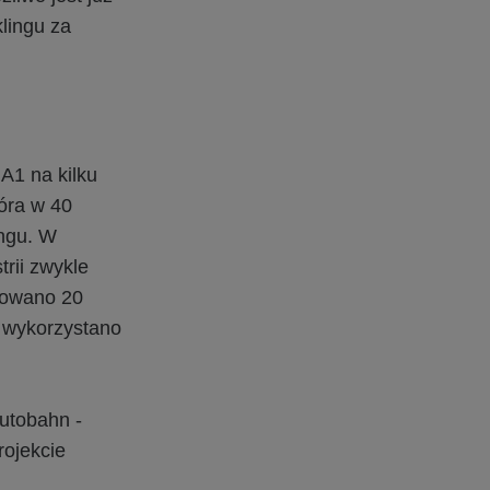
lingu za
A1 na kilku
óra w 40
ingu. W
rii zwykle
osowano 20
j wykorzystano
utobahn -
rojekcie