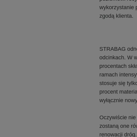
wykorzystanie 
zgodą klienta.
STRABAG odnow
odcinkach. W w
procentach skł
ramach intensy
stosuje się tyl
procent materi
wyłącznie nowy
Oczywiście nie
zostaną one ró
renowacji dróg.