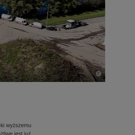
ięki wyższemu
liwe jest już