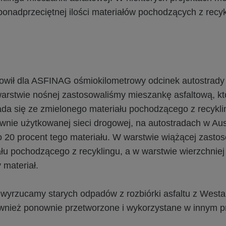
ponadprzeciętnej ilości materiałów pochodzących z recyk
ił dla ASFINAG ośmiokilometrowy odcinek autostrady 
arstwie nośnej zastosowaliśmy mieszankę asfaltową, kt
ada się ze zmielonego materiału pochodzącego z recykl
wnie użytkowanej sieci drogowej, na autostradach w Aust
ko 20 procent tego materiału. W warstwie wiążącej zast
ału pochodzącego z recyklingu, a w warstwie wierzchnie
 materiał.
 wyrzucamy starych odpadów z rozbiórki asfaltu z Westa
wnież ponownie przetworzone i wykorzystane w innym p