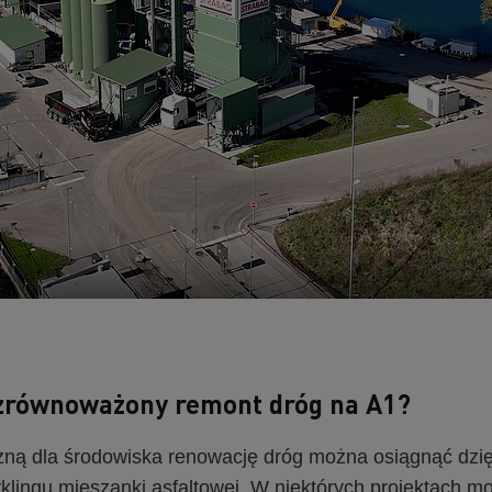
 zrównoważony remont dróg na A1?
azną dla środowiska renowację dróg można osiągnąć dz
lingu mieszanki asfaltowej. W niektórych projektach moż