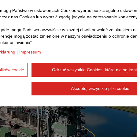
 mogą Państwo w ustawieniach Cookies wybrać poszczególne ustawien
rzez nas Cookies lub wyrazić zgodę jedynie na zatosowanie konieczn
odę mogą Państwo oczywiście w każdej chwili odwołać ze skutkiem na
erencje mogą zostać zmienione w naszym oświadczeniu o ochronie d
okie-ustawienia“.
rklärung
|
Impressum
plików cookie
Odrzuć wszystkie Cookies, które nie są kon
Akceptuj wszystkie pliki cookie