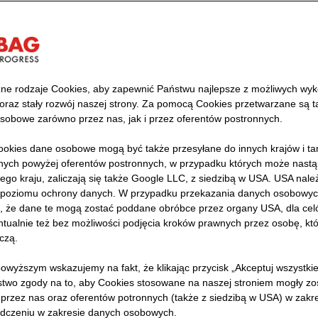
cyklingu asfaltu na Westautobahn w Austr
ne rodzaje Cookies, aby zapewnić Państwu najlepsze z możliwych wyk
 z wykorzystaniem recyklingu asfaltu dowodzi, że "używ
 oraz stały rozwój naszej strony. Za pomocą Cookies przetwarzane są 
sobowe zarówno przez nas, jak i przez oferentów postronnych.
" lub "zły". Dzięki temu procesowi STRABAG oszczędza
ak asfalt i skały. Dlatego chcemy wprowadzać więcej zuż
okies dane osobowe mogą być także przesyłane do innych krajów i t
utostradzie A1 Westautobahn przy węźle Steinhäusl w Aus
ch powyżej oferentów postronnych, w przypadku których może nastąp
ego kraju, zaliczają się także Google LLC, z siedzibą w USA. USA nale
nacznie wyższy poziom recyklingu niż zwykle podczas re
poziomu ochrony danych. W przypadku przekazania danych osobowyc
 dzięki dobrej współpracy z klientem i naszym wytwórnio
ko, że dane te mogą zostać poddane obróbce przez organy USA, dla celów
re są ultranowoczesne.
tualnie też bez możliwości podjęcia kroków prawnych przez osobę, któ
czą.
ngu asfaltu pokazuje, że renowacja dróg z dodatkiem asfa
 nie tylko zrównoważona, ale także możliwa bez uszczer
owyższym wskazujemy na fakt, że klikając przycisk „Akceptuj wszystki
4 000 pojazdów dziennie, w tym wielu ciężarówek, A1 jes
stwo zgody na to, aby Cookies stosowane na naszej stroniem mogły zo
przez nas oraz oferentów potronnych (także z siedzibą w USA) w zak
dczeniu w zakresie danych osobowych.