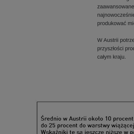
zaawansowanej 
najnowocześnie
produkować mie
W Austrii potr
przyszłości pr
całym kraju.