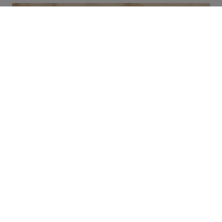
Wykorzystanie rzeczywistości
rozszerzonej w budowie dróg
DOWIEDZ SIĘ WIĘCEJ