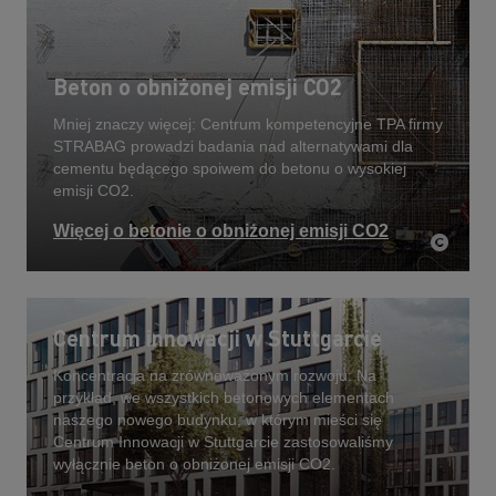
Beton o obniżonej emisji CO2
Mniej znaczy więcej: Centrum kompetencyjne TPA firmy
STRABAG prowadzi badania nad alternatywami dla
cementu będącego spoiwem do betonu o wysokiej
emisji CO2.
Więcej o betonie o obniżonej emisji CO2
Centrum innowacji w Stuttgarcie
Koncentracja na zrównoważonym rozwoju: Na
przykład, we wszystkich betonowych elementach
naszego nowego budynku, w którym mieści się
Centrum Innowacji w Stuttgarcie zastosowaliśmy
wyłącznie beton o obniżonej emisji CO2.