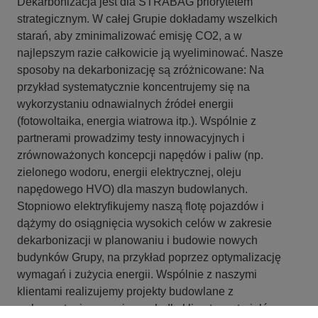
Dekarbonizacja jest dla STRABAG priorytetem
strategicznym. W całej Grupie dokładamy wszelkich
starań, aby zminimalizować emisję CO2, a w
najlepszym razie całkowicie ją wyeliminować. Nasze
sposoby na dekarbonizację są zróżnicowane: Na
przykład systematycznie koncentrujemy się na
wykorzystaniu odnawialnych źródeł energii
(fotowoltaika, energia wiatrowa itp.). Wspólnie z
partnerami prowadzimy testy innowacyjnych i
zrównoważonych koncepcji napędów i paliw (np.
zielonego wodoru, energii elektrycznej, oleju
napędowego HVO) dla maszyn budowlanych.
Stopniowo elektryfikujemy naszą flotę pojazdów i
dążymy do osiągnięcia wysokich celów w zakresie
dekarbonizacji w planowaniu i budowie nowych
budynków Grupy, na przykład poprzez optymalizację
wymagań i zużycia energii. Wspólnie z naszymi
klientami realizujemy projekty budowlane z
wykorzystaniem przyjaznych dla klimatu materiałów