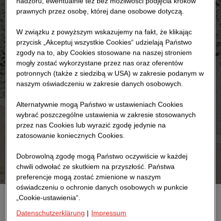
nadzoru, ewentualnie też bez możliwości podjęcia kroków
prawnych przez osobę, której dane osobowe dotyczą.
W związku z powyższym wskazujemy na fakt, że klikając
przycisk „Akceptuj wszystkie Cookies“ udzielają Państwo
zgody na to, aby Cookies stosowane na naszej stroniem
mogły zostać wykorzystane przez nas oraz oferentów
potronnych (także z siedzibą w USA) w zakresie podanym w
naszym oświadczeniu w zakresie danych osobowych.
Alternatywnie mogą Państwo w ustawieniach Cookies
wybrać poszczególne ustawienia w zakresie stosowanych
przez nas Cookies lub wyrazić zgodę jedynie na
zatosowanie koniecznych Cookies.
Dobrowolną zgodę mogą Państwo oczywiście w każdej
chwili odwołać ze skutkiem na przyszłość. Państwa
preferencje mogą zostać zmienione w naszym
oświadczeniu o ochronie danych osobowych w punkcie
„Cookie-ustawienia“.
Ogromne globalne emisje dwutlenku węgla (CO2 ) i
Datenschutzerklärung
|
Impressum