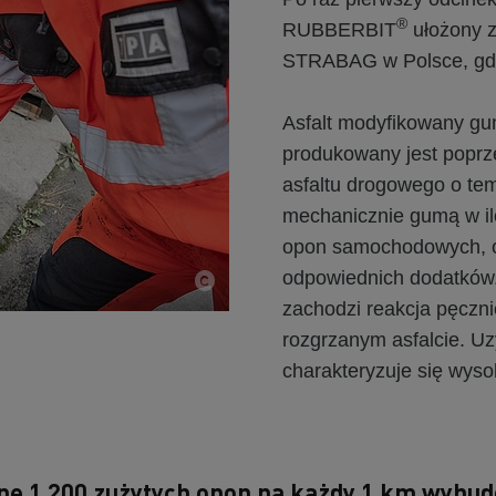
®
RUBBERBIT
ułożony z
STRABAG w Polsce, gdzi
Asfalt modyfikowany gu
produkowany jest poprz
asfaltu drogowego o te
mechanicznie gumą w il
opon samochodowych, o
odpowiednich dodatków.
zachodzi reakcja pęczn
rozgrzanym asfalcie. U
charakteryzuje się wyso
e 1 200 zużytych opon na każdy 1 km wybu