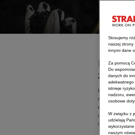
Działamy
Stosujemy róż
naszej strony
innymi dane o
Dla wiel
Za pomocą Co
Do wspomniany
źródło 
danych do inn
adekwatnego 
istnieje ryzy
Każdego roku n
nadzoru, ewen
około 350 mln. 
osobowe doty
emitując ogromn
W związku z p
wykorzystania 
udzielają Pań
szkodliwego dl
wykorzystane 
naszym oświa