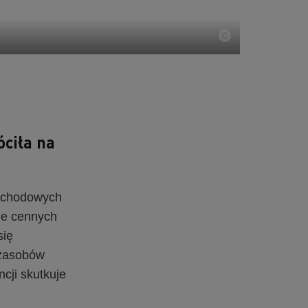
ciła na
mochodowych
ie cennych
się
 zasobów
cji skutkuje