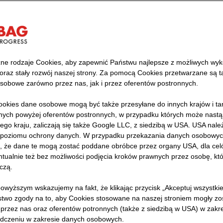
 w sposób zrównoważony. Ekonomicznie i ekol
ne rodzaje Cookies, aby zapewnić Państwu najlepsze z możliwych wyk
 oraz stały rozwój naszej strony. Za pomocą Cookies przetwarzane są 
sobowe zarówno przez nas, jak i przez oferentów postronnych.
u motoryzacyjny problem. Dla n
okies dane osobowe mogą być także przesyłane do innych krajów i t
ch powyżej oferentów postronnych, w przypadku których może nastąp
surowców
ego kraju, zaliczają się także Google LLC, z siedzibą w USA. USA nale
poziomu ochrony danych. W przypadku przekazania danych osobowyc
ko, że dane te mogą zostać poddane obróbce przez organy USA, dla celów
a świecie zużywa się niemal 1 mld opon, z czego w Euro
tualnie też bez możliwości podjęcia kroków prawnych przez osobę, któ
Z roku na rok ta liczba się powiększa. Blisko 46% opon 
czą.
e ilości CO2 do atmosfery. Jednak opona, która nie nad
owyższym wskazujemy na fakt, że klikając przycisk „Akceptuj wszystki
w aucie ze względu na utratę swoich właściwości, nie mu
stwo zgody na to, aby Cookies stosowane na naszej stroniem mogły zo
a środowiska odpadu.
przez nas oraz oferentów potronnych (także z siedzibą w USA) w zak
dczeniu w zakresie danych osobowych.