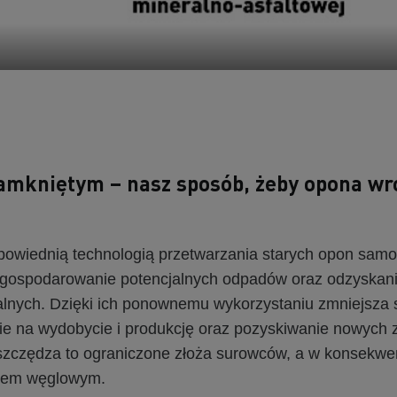
amkniętym – nasz sposób, żeby opona wró
powiednią technologią przetwarzania starych opon sa
agospodarowanie potencjalnych odpadów oraz odzyskan
lnych. Dzięki ich ponownemu wykorzystaniu zmniejsza 
e na wydobycie i produkcję oraz pozyskiwanie nowych
szczędza to ograniczone złoża surowców, a w konsekwen
dem węglowym.