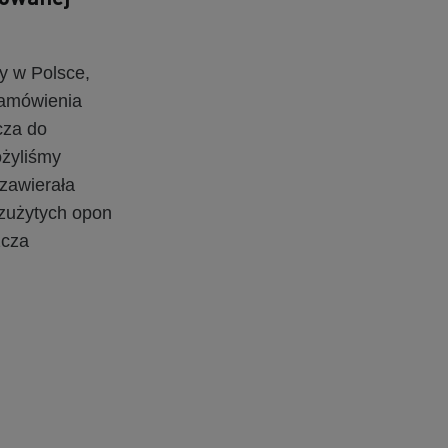
y w Polsce,
zamówienia
cza do
ożyliśmy
 zawierała
zużytych opon
zcza