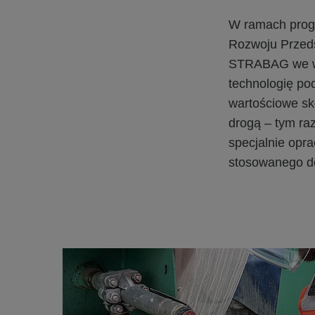
W ramach prog
Rozwoju Przeds
STRABAG we ws
technologię p
wartościowe sk
drogą – tym ra
specjalnie op
stosowanego do