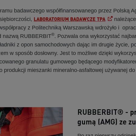
ramu badawczego współfinansowanego przez Polską A
LABORATORIUM BADAWCZE TPA
iębiorczości,
należące
półpracy z Politechniką Warszawską wdrożyło i opra
®
od nazwą RUBBERBIT
. Pozwala ona wykorzystać najbar
ładniki z opon samochodowych dając im drugie życie, po
zem w sposób dosłowny. Jest to możliwe dzięki wykorzys
racowanego granulatu gumowego będącego modyfikatore
 produkcji mieszanki mineralno-asfaltowej używanej do
RUBBERBIT® - pr
gumą (AMG) ze zu
Po raz pierwszy odcinek