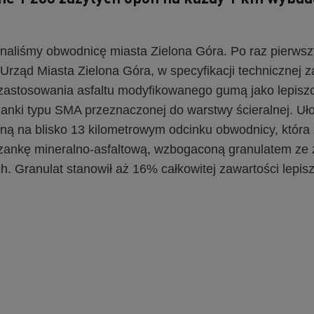
i
naliśmy obwodnicę miasta Zielona Góra. Po raz pierwsz
Urząd Miasta Zielona Góra, w specyfikacji technicznej 
astosowania asfaltu modyfikowanego gumą jako lepisz
zanki typu SMA przeznaczonej do warstwy ścieralnej. Uł
lną na blisko 13 kilometrowym odcinku obwodnicy, która
zankę mineralno-asfaltową, wzbogaconą granulatem ze 
 Granulat stanowił aż 16% całkowitej zawartości lepis