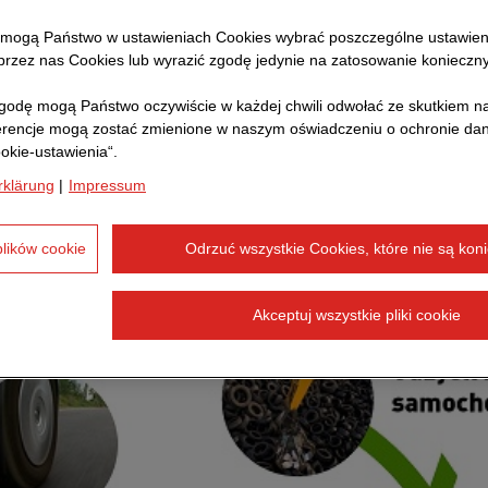
są cennym źródłem surowców. Współczesna opona jest
 mogą Państwo w ustawieniach Cookies wybrać poszczególne ustawien
technologicznie produktem, zawierającym wysokiej ja
rzez nas Cookies lub wyrazić zgodę jedynie na zatosowanie konieczn
ód których są np.: kauczuk naturalny oraz syntetyczny,
odę mogą Państwo oczywiście w każdej chwili odwołać ze skutkiem na
ce polimery, sadza techniczna będąca silnym przeciwutl
erencje mogą zostać zmienione w naszym oświadczeniu o ochronie d
 starzenie polimerów.
okie-ustawienia“.
rklärung
|
Impressum
plików cookie
Odrzuć wszystkie Cookies, które nie są kon
Akceptuj wszystkie pliki cookie