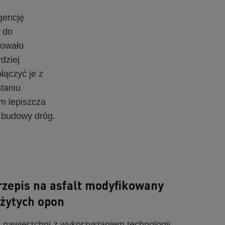
gencję
 do
cowało
dziej
łączyć je z
taniu
m lepiszcza
 budowy dróg.
zepis na asfalt modyfikowany
żytych opon
 nawierzchni z wykorzystaniem technologii