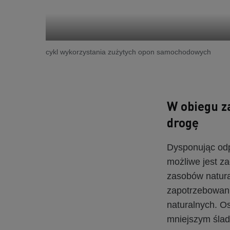
cykl wykorzystania zużytych opon samochodowych
W obiegu z
drogę
Dysponując od
możliwe jest z
zasobów natura
zapotrzebowani
naturalnych. O
mniejszym śla