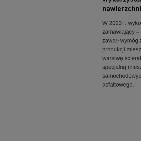
nawierzchn
W 2023 r. wyko
zamawiający – 
zawarł wymóg z
produkcji mies
warstwę ściera
specjalną mies
samochodowych.
asfaltowego.