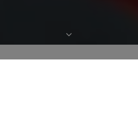
Rozpoczęła się nasza podróż w
przyszłość.
Na placach budowy mówi się wprost, więc powiedzmy
to bez ogródek: mamy problem. Branża budowlana jest
odpowiedzialna za 38 procent emisji CO2 na całym
świecie i odpowiada za połowę globalnego
zapotrzebowania na surowce. Dlatego nasza branża
musi być częścią rozwiązania. Ponieważ mamy jedną z
najsilniejszych dźwigni dla lepszej przyszłości. A jeśli