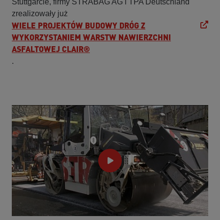
Stuttgarcie, firmy STRABAG AG i TPA Deutschland
zrealizowały już
WIELE PROJEKTÓW BUDOWY DRÓG Z
WYKORZYSTANIEM WARSTW NAWIERZCHNI
ASFALTOWEJ CLAIR®
.