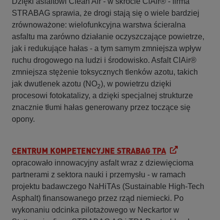
Dzięki asfaltowi Clean Air - w skrócie ClAir® - firma
STRABAG sprawia, że drogi stają się o wiele bardziej
zrównoważone: wielofunkcyjna warstwa ścieralna
asfaltu ma zarówno działanie oczyszczające powietrze,
jak i redukujące hałas - a tym samym zmniejsza wpływ
ruchu drogowego na ludzi i środowisko. Asfalt ClAir®
zmniejsza stężenie toksycznych tlenków azotu, takich
jak dwutlenek azotu (NO
), w powietrzu dzięki
2
procesowi fotokatalizy, a dzięki specjalnej strukturze
znacznie tłumi hałas generowany przez toczące się
opony.
CENTRUM KOMPETENCYJNE STRABAG TPA
opracowało innowacyjny asfalt wraz z dziewięcioma
partnerami z sektora nauki i przemysłu - w ramach
projektu badawczego NaHiTAs (Sustainable High-Tech
Asphalt) finansowanego przez rząd niemiecki. Po
wykonaniu odcinka pilotażowego w Neckartor w