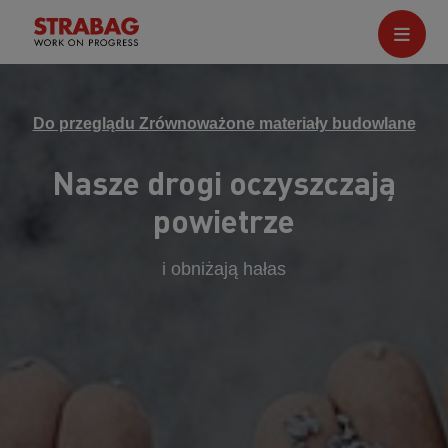
Do przeglądu Zrównoważone materiały budowlane
Nasze drogi oczyszczają
powietrze
i obniżają hałas