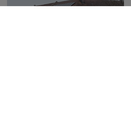
Materiały i gospodarka o obiegu
zamkniętym
Zmieniamy cykl rzeczy
JAK TO ZROBIĆ?