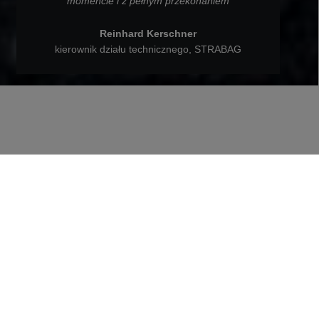
momencie i z pełnym przekonaniem
Reinhard Kerschner
kierownik działu technicznego, STRABAG
RECYKLING ASFALTU
Recykling asfaltu w toku!
Ochrona środowiska w konkretnym ujęciu:
Kierownik oddziału Reinhard Kerschner
przebudował podjazd do swojego domu,
wykorzystując materiały pochodzące w 70% z