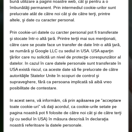
bună utilizare a paginii noastre web, cât şi pentru a o
îmbunătăţi permanent. Prin intermediul cookie-urilor sunt
prelucrate atât de către noi cât şi de către terţi, printre
altele, şi date cu caracter personal.
Prin cookie-uri datele cu carcter personal pot fi transferate
şi stocate într-o altă ţară. Printre terţii mai sus menţionati,
către care se poate face un transfer de date într-o altă ţară,
se numără şi Google LLC cu sediul in USA. USA aparţin
ţărilor care nu solicită un nivel de protecţie corespunzător al
datelor. In cazul în care datele personale sunt transferate în
USA există riscul, ca aceste date să fie prelucrate de către
autorităţile Statelor Unite în scopuri de control şi
supraveghere, fără ca persoana implicată să aibă vreo
posibilitate de contestare.
In acest sens, vă informăm, că prin apăsarea pe “acceptare
toate cookie-uri” vă daţi acordul, ca cookie-urile setate pe
pagina noastră pot fi folosite de către noi cât şi de către terţi
(şi cu sediul în USA) în măsura descrisă în declaraţia
noastră referitoare la datele personale.