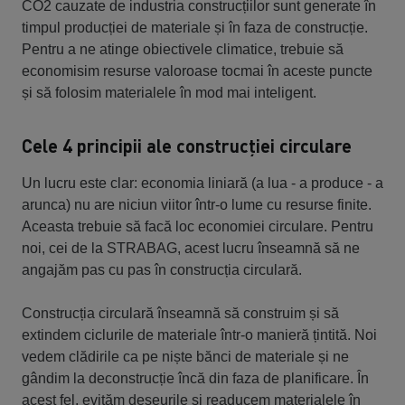
CO2 cauzate de industria construcțiilor sunt generate în
timpul producției de materiale și în faza de construcție.
Pentru a ne atinge obiectivele climatice, trebuie să
economisim resurse valoroase tocmai în aceste puncte
și să folosim materialele în mod mai inteligent.
Cele 4 principii ale construcției circulare
Un lucru este clar: economia liniară (a lua - a produce - a
arunca) nu are niciun viitor într-o lume cu resurse finite.
Aceasta trebuie să facă loc economiei circulare. Pentru
noi, cei de la STRABAG, acest lucru înseamnă să ne
angajăm pas cu pas în construcția circulară.
Construcția circulară înseamnă să construim și să
extindem ciclurile de materiale într-o manieră țintită. Noi
vedem clădirile ca pe niște bănci de materiale și ne
gândim la deconstrucție încă din faza de planificare. În
acest fel, evităm deșeurile și readucem materialele în