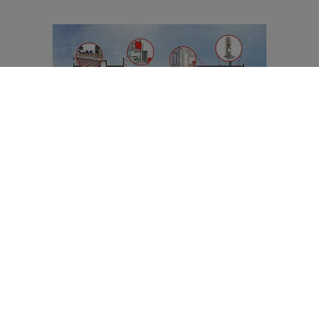
Desigur, nu toate materialele pot fi reciclate. Pentru
aceste grupe de materiale, căutăm alternative care fie
sunt fabricate din materiale reciclate, fie sunt înlocuite cu
materii prime regenerabile. În acest scop,
CENTRUL NOSTRU DE TESTARE TEHNICĂ ȘI
INOVAȚIE - TPA