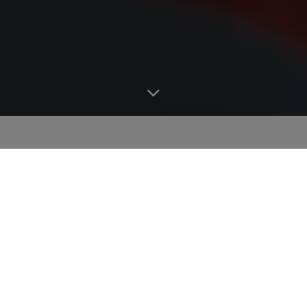
Călătoria noastră în viitor a început.
Oamenii vorbesc clar pe șantierele de construcții, așa că
să o spunem pe șleau: Avem o problemă. Industria
construcțiilor este responsabilă pentru 38% din emisiile
de CO2 la nivel mondial și reprezintă jumătate din
cererea globală numai pentru materii prime. De aceea,
industria noastră trebuie să fie parte a soluției. Pentru că
avem una dintre cele mai lungi pârghii pentru un viitor
mai bun. Și dacă mișcăm această pârghie, multe se vor