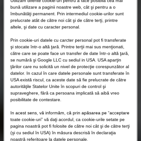
Utilizăm diferite cookie-uri pentru a face posibilă cea mai
bună utilizare a paginii noastre web, cât şi pentru a o
îmbunătăţi permanent. Prin intermediul cookie-urilor sunt
prelucrate atât de către noi cât şi de către terţi, printre
altele, şi date cu caracter personal.
Prin cookie-uri datele cu carcter personal pot fi transferate
şi stocate într-o altă ţară. Printre terţii mai sus menţionati,
către care se poate face un transfer de date într-o altă ţară,
se numără şi Google LLC cu sediul in USA. USA aparţin
ţărilor care nu solicită un nivel de protecţie corespunzător al
datelor. In cazul în care datele personale sunt transferate în
USA există riscul, ca aceste date să fie prelucrate de către
autorităţile Statelor Unite în scopuri de control şi
supraveghere, fără ca persoana implicată să aibă vreo
posibilitate de contestare.
In acest sens, vă informăm, că prin apăsarea pe “acceptare
toate cookie-uri” vă daţi acordul, ca cookie-urile setate pe
pagina noastră pot fi folosite de către noi cât şi de către terţi
(şi cu sediul în USA) în măsura descrisă în declaraţia
noastră referitoare la datele personale.