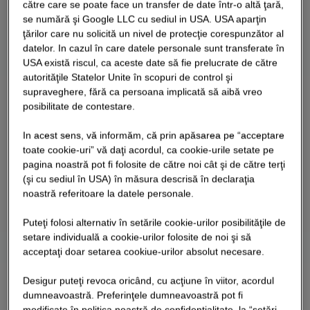
către care se poate face un transfer de date într-o altă ţară,
se numără şi Google LLC cu sediul in USA. USA aparţin
ţărilor care nu solicită un nivel de protecţie corespunzător al
datelor. In cazul în care datele personale sunt transferate în
USA există riscul, ca aceste date să fie prelucrate de către
autorităţile Statelor Unite în scopuri de control şi
supraveghere, fără ca persoana implicată să aibă vreo
posibilitate de contestare.
In acest sens, vă informăm, că prin apăsarea pe “acceptare
toate cookie-uri” vă daţi acordul, ca cookie-urile setate pe
pagina noastră pot fi folosite de către noi cât şi de către terţi
(şi cu sediul în USA) în măsura descrisă în declaraţia
noastră referitoare la datele personale.
Puteţi folosi alternativ în setările cookie-urilor posibilităţile de
setare individuală a cookie-urilor folosite de noi şi să
acceptaţi doar setarea cookiue-urilor absolut necesare.
Desigur puteţi revoca oricând, cu acţiune în viitor, acordul
dumneavoastră. Preferinţele dumneavoastră pot fi
modificate în politica noastră de confidenţialitate, la “setări