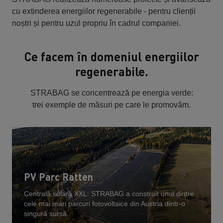
cu extinderea energiilor regenerabile - pentru clienții
noștri și pentru uzul propriu în cadrul companiei.
Ce facem în domeniul energiilor
regenerabile.
STRABAG se concentrează pe energia verde:
trei exemple de măsuri pe care le promovăm.
PV Parc Ratten
Centrală solară XXL: STRABAG a construit unul dintre
cele mai mari parcuri fotovoltaice din Austria dintr-o
singură sursă.