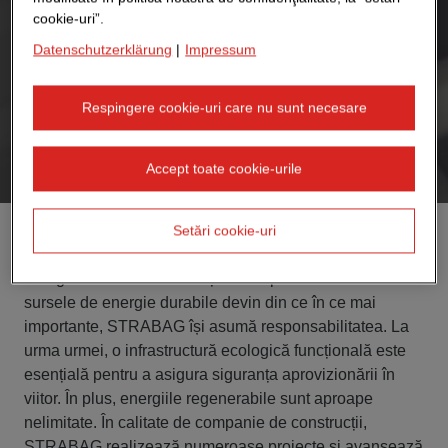
cookie-uri”.
Datenschutzerklärung
|
Impressum
Respingere cookie-uri care nu sunt necesare
Accept toate cookie-urile
Setări cookie-uri
Energie solară, căldură subterană sau energie eoliană -
energia verde are multe fețe. Într-o perioadă în care
sursele de energie durabile devin din ce în ce mai
importante, STRABAG își asumă responsabilitatea. La
urma urmei, o infrastructură ecologică funcțională este
esențială pentru a asigura siguranța aprovizionării în
viitor. În plus, energiile regenerabile sunt aproape
nelimitate. În calitate de companie de construcții,
STRABAG realizează numeroase proiecte și avansează