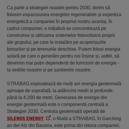
Ca parte a strategiei noastre pentru 2030, dorim să
folosim expansiunea energiilor regenerabile și expertiza
energetică a companiei în propriul nostru avantaj. În
cadrul companiei, o inițiativă se concentrează pe
construirea și utilizarea sistemelor fotovoltaice proprii
ale grupului, pe care le instalăm pe acoperișurile
birourilor și pe terenurile deschise. Putem folosi energia
solară pe care o generăm pentru noi înșine și, astfel, să
devenim mai puțin dependenți de furnizorii de energie -
la sediile noastre și pe șantierele noastre.
STRABAG exploatează de mulți ani energia geotermală
aproape de suprafață, la adâncimi medii și profunde,
până la 4.200 de metri. Generarea de energie din
energie geotermală este o componentă centrală a
Strategiei 2030. Centrala geotermală operată de
SILENOS ENERGY
, o filială a STRABAG, în Garching
an der Alz din Bavaria, este prima din istoria companiei.