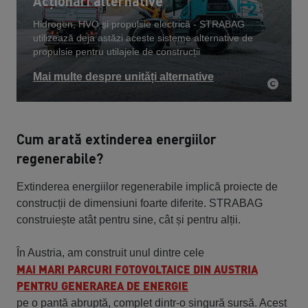
Acționări alternative
Hidrogen, HVO și propulsie electrică - STRABAG
utilizează deja astăzi aceste sisteme alternative de
propulsie pentru utilajele de construcții
Mai multe despre unități alternative
Cum arată extinderea energiilor
regenerabile?
Extinderea energiilor regenerabile implică proiecte de
construcții de dimensiuni foarte diferite. STRABAG
construiește atât pentru sine, cât și pentru alții.
În Austria, am construit unul dintre cele
MAI MARI PARCURI FOTOVOLTAICE DIN AUSTRIA
PENTRU GENERAREA DE ENERGIE
pe o pantă abruptă, complet dintr-o singură sursă. Acest