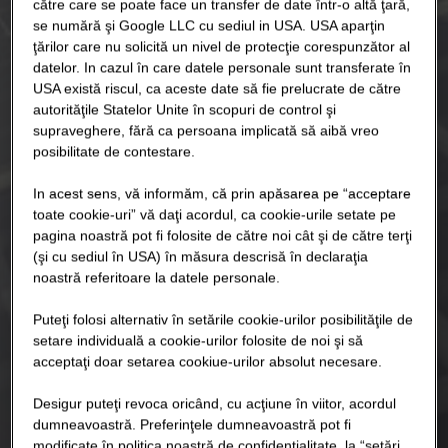
către care se poate face un transfer de date într-o altă ţară,
se numără şi Google LLC cu sediul in USA. USA aparţin
ţărilor care nu solicită un nivel de protecţie corespunzător al
datelor. In cazul în care datele personale sunt transferate în
USA există riscul, ca aceste date să fie prelucrate de către
autorităţile Statelor Unite în scopuri de control şi
supraveghere, fără ca persoana implicată să aibă vreo
posibilitate de contestare.
In acest sens, vă informăm, că prin apăsarea pe “acceptare
toate cookie-uri” vă daţi acordul, ca cookie-urile setate pe
pagina noastră pot fi folosite de către noi cât şi de către terţi
(şi cu sediul în USA) în măsura descrisă în declaraţia
noastră referitoare la datele personale.
Puteţi folosi alternativ în setările cookie-urilor posibilităţile de
setare individuală a cookie-urilor folosite de noi şi să
acceptaţi doar setarea cookiue-urilor absolut necesare.
Desigur puteţi revoca oricând, cu acţiune în viitor, acordul
dumneavoastră. Preferinţele dumneavoastră pot fi
modificate în politica noastră de confidenţialitate, la “setări