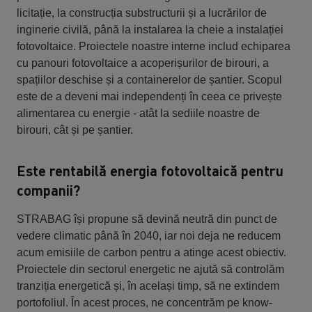
licitație, la construcția substructurii și a lucrărilor de
inginerie civilă, până la instalarea la cheie a instalației
fotovoltaice. Proiectele noastre interne includ echiparea
cu panouri fotovoltaice a acoperișurilor de birouri, a
spațiilor deschise și a containerelor de șantier. Scopul
este de a deveni mai independenți în ceea ce privește
alimentarea cu energie - atât la sediile noastre de
birouri, cât și pe șantier.
Este rentabilă energia fotovoltaică pentru
companii?
STRABAG își propune să devină neutră din punct de
vedere climatic până în 2040, iar noi deja ne reducem
acum emisiile de carbon pentru a atinge acest obiectiv.
Proiectele din sectorul energetic ne ajută să controlăm
tranziția energetică și, în același timp, să ne extindem
portofoliul. În acest proces, ne concentrăm pe know-