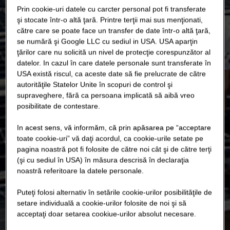
Prin cookie-uri datele cu carcter personal pot fi transferate
şi stocate într-o altă ţară. Printre terţii mai sus menţionati,
către care se poate face un transfer de date într-o altă ţară,
se numără şi Google LLC cu sediul in USA. USA aparţin
ţărilor care nu solicită un nivel de protecţie corespunzător al
datelor. In cazul în care datele personale sunt transferate în
USA există riscul, ca aceste date să fie prelucrate de către
autorităţile Statelor Unite în scopuri de control şi
supraveghere, fără ca persoana implicată să aibă vreo
posibilitate de contestare.
In acest sens, vă informăm, că prin apăsarea pe “acceptare
toate cookie-uri” vă daţi acordul, ca cookie-urile setate pe
pagina noastră pot fi folosite de către noi cât şi de către terţi
(şi cu sediul în USA) în măsura descrisă în declaraţia
noastră referitoare la datele personale.
Puteţi folosi alternativ în setările cookie-urilor posibilităţile de
setare individuală a cookie-urilor folosite de noi şi să
acceptaţi doar setarea cookiue-urilor absolut necesare.