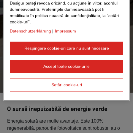
Desigur puteţi revoca oricând, cu acţiune în viitor, acordul
dumneavoastră. Preferinţele dumneavoastră pot fi
modificate în politica noastră de confidenţialitate, la “setări
cookie-uri”.
Datenschutzerklärung
|
Impressum
Respingere cookie-uri care nu sunt necesare
Accept toate cookie-urile
Setări cookie-uri
O sursă inepuizabilă de energie verde
Energia solară are multe avantaje. Este 100%
regenerabilă, panourile fotovoltaice sunt robuste, au o