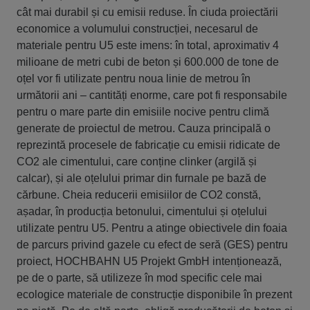
cât mai durabil și cu emisii reduse. În ciuda proiectării
economice a volumului construcției, necesarul de
materiale pentru U5 este imens: în total, aproximativ 4
milioane de metri cubi de beton și 600.000 de tone de
oțel vor fi utilizate pentru noua linie de metrou în
următorii ani – cantități enorme, care pot fi responsabile
pentru o mare parte din emisiile nocive pentru climă
generate de proiectul de metrou. Cauza principală o
reprezintă procesele de fabricație cu emisii ridicate de
CO2 ale cimentului, care conține clinker (argilă și
calcar), și ale oțelului primar din furnale pe bază de
cărbune. Cheia reducerii emisiilor de CO2 constă,
așadar, în producția betonului, cimentului și oțelului
utilizate pentru U5. Pentru a atinge obiectivele din foaia
de parcurs privind gazele cu efect de seră (GES) pentru
proiect, HOCHBAHN U5 Projekt GmbH intenționează,
pe de o parte, să utilizeze în mod specific cele mai
ecologice materiale de construcție disponibile în prezent