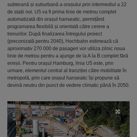
subterană și suburbană a orașului prin intermediul a 22
de stații noi. U5 va fi prima linie de metrou complet
automatizată din orașul hanseatic, permițând
programarea flexibilă și orientată către cerere a
trenurilor. După finalizarea întregului proiect
(preconizată pentru 2040), Hochbahn estimează că
aproximativ 270 000 de pasageri vor utiliza zilnic noua
linie de metrou pentru a ajunge de la A la B complet fără
emisii. Pentru orașul Hamburg, linia U5 este, prin
urmare, elementul central al tranziției către mobilitate în
metropolă, prin care orașul hanseatic își propune să
devină neutru din punct de vedere climatic până în 2050.