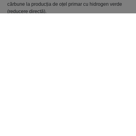
cărbune la producția de oțel primar cu hidrogen verde
(reducere directă).
U5-Haltestelle Sengelmannstraße
Factsheet: