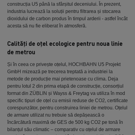
construcția U5 până la sfârșitul deceniului. În prezent,
industria lucrează la soluții pentru filtrarea și stocarea
dioxidului de carbon produs în timpul arderii - astfel încât
acesta să nu fie eliberat în atmosferă.
Calități de oțel ecologice pentru noua linie
de metrou
Și în ceea ce privește oțelul, HOCHBAHN U5 Projekt
GmbH mizează pe trecerea treptată a industriei la
metode de producție mai prietenoase cu clima. Deja
pentru lotul 2 din prima etapă de construcție, consorțiul
format din ZÜBLIN și Wayss & Freytag va utiliza în mod
specific tipuri de oțel cu emisii reduse de CO2, certificate
corespunzător, pentru construirea liniei de metrou. Oțelul
de armare utilizat nu trebuie să depășească o
încărcătură maximă de GES de 500 kg CO2 pe tonă în
bilanțul său climatic – comparativ cu oțelul de armare