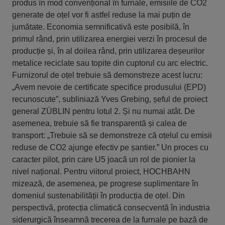
produs în mod convențional în furnale, emisiile de CO2
generate de oțel vor fi astfel reduse la mai puțin de
jumătate. Economia semnificativă este posibilă, în
primul rând, prin utilizarea energiei verzi în procesul de
producție și, în al doilea rând, prin utilizarea deșeurilor
metalice reciclate sau topite din cuptorul cu arc electric.
Furnizorul de oțel trebuie să demonstreze acest lucru:
„Avem nevoie de certificate specifice produsului (EPD)
recunoscute”, subliniază Yves Grebing, șeful de proiect
general ZÜBLIN pentru lotul 2. Și nu numai atât. De
asemenea, trebuie să fie transparentă și calea de
transport: „Trebuie să se demonstreze că oțelul cu emisii
reduse de CO2 ajunge efectiv pe șantier.” Un proces cu
caracter pilot, prin care U5 joacă un rol de pionier la
nivel național. Pentru viitorul proiect, HOCHBAHN
mizează, de asemenea, pe progrese suplimentare în
domeniul sustenabilității în producția de oțel. Din
perspectivă, protecția climatică consecventă în industria
siderurgică înseamnă trecerea de la furnale pe bază de