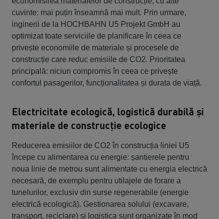
economisirea materialelor de construcție, cu alte
cuvinte: mai puțin înseamnă mai mult. Prin urmare,
inginerii de la HOCHBAHN U5 Projekt GmbH au
optimizat toate serviciile de planificare în ceea ce
privește economiile de materiale și procesele de
construcție care reduc emisiile de CO2. Prioritatea
principală: niciun compromis în ceea ce privește
confortul pasagerilor, funcționalitatea și durata de viață.
Electricitate ecologică, logistică durabilă și
materiale de construcție ecologice
Reducerea emisiilor de CO2 în construcția liniei U5
începe cu alimentarea cu energie: șantierele pentru
noua linie de metrou sunt alimentate cu energia electrică
necesară, de exemplu pentru utilajele de forare a
tunelurilor, exclusiv din surse regenerabile (energie
electrică ecologică). Gestionarea solului (excavare,
transport, reciclare) și logistica sunt organizate în mod