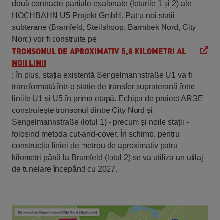
două contracte parțiale eșalonate (loturile 1 și 2) ale
HOCHBAHN U5 Projekt GmbH. Patru noi stații
subterane (Bramfeld, Steilshoop, Barmbek Nord, City
Nord) vor fi construite pe
TRONSONUL DE APROXIMATIV 5,8 KILOMETRI AL
NOII LINII
; în plus, stația existentă Sengelmannstraße U1 va fi
transformată într-o stație de transfer supraterană între
liniile U1 și U5 în prima etapă. Echipa de proiect ARGE
construiește tronsonul dintre City Nord și
Sengelmannstraße (lotul 1) - precum și noile stații -
folosind metoda cut-and-cover. În schimb, pentru
construcția liniei de metrou de aproximativ patru
kilometri până la Bramfeld (lotul 2) se va utiliza un utilaj
de tunelare începând cu 2027.