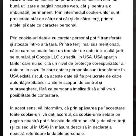
bună utilizare a paginii noastre web, cât şi pentru a o
îmbunătăţi permanent. Prin intermediul cookie-urilor sunt
prelucrate atât de către noi cât şi de către terţi, printre
altele, şi date cu caracter personal.
Prin cookie-uri datele cu carcter personal pot fi transferate
şi stocate într-o altă ţară. Printre terţii mai sus menţionati,
către care se poate face un transfer de date într-o altă ţară,
se numără şi Google LLC cu sediul in USA. USA aparţin
ţărilor care nu solicită un nivel de protecţie corespunzător al
datelor. In cazul în care datele personale sunt transferate în
USA există riscul, ca aceste date să fie prelucrate de către
autorităţile Statelor Unite în scopuri de control şi
supraveghere, fără ca persoana implicată să aibă vreo
posibilitate de contestare.
In acest sens, vă informăm, că prin apăsarea pe “acceptare
toate cookie-uri” vă daţi acordul, ca cookie-urile setate pe
pagina noastră pot fi folosite de către noi cât şi de către terţi
(şi cu sediul în USA) în măsura descrisă în declaraţia
noastră referitoare la datele personale.