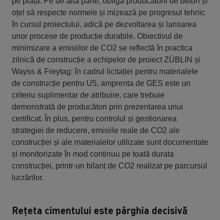
pe piață. Pe de altă parte, obligă producătorii de beton și
oțel să respecte normele și mizează pe progresul tehnic
în cursul proiectului, adică pe dezvoltarea și lansarea
unor procese de producție durabile. Obiectivul de
minimizare a emisiilor de CO2 se reflectă în practica
zilnică de construcție a echipelor de proiect ZÜBLIN și
Wayss & Freytag: în cadrul licitației pentru materialele
de construcție pentru U5, amprenta de GES este un
criteriu suplimentar de atribuire, care trebuie
demonstrată de producători prin prezentarea unui
certificat. În plus, pentru controlul și gestionarea
strategiei de reducere, emisiile reale de CO2 ale
construcției și ale materialelor utilizate sunt documentate
și monitorizate în mod continuu pe toată durata
construcției, printr-un bilanț de CO2 realizat pe parcursul
lucrărilor.
Rețeta cimentului este pârghia decisivă