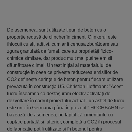
De asemenea, sunt utilizate tipuri de beton cu o
proporție redusă de clincher în ciment. Clinkerul este
înlocuit cu alți aditivi, cum ar fi cenușa zburătoare sau
zgura granulată de furnal, care au proprietăți fizico-
chimice similare, dar produc mult mai puține emisii
dăunătoare climei. Un test inițial al materialului de
construcție în ceea ce privește reducerea emisiilor de
CO2 definește cerințele de beton pentru fiecare utilizare
prevăzută în construcția U5. Christian Hoffmann: "Acest
lucru înseamnă că desfășurăm efectiv activități de
dezvoltare în cadrul proiectului actual - un astfel de lucru
este unic în Germania până în prezent." HOCHBAHN se
bazează, de asemenea, pe faptul că cimenturile cu
captare parțială și, ulterior, completă a CO2 în procesul
de fabricație pot fi utilizate și în betonul pentru