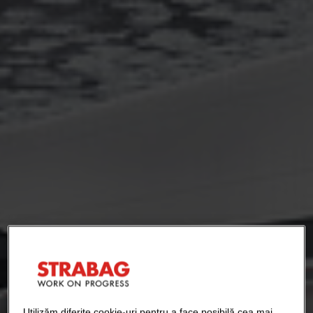
Utilizăm diferite cookie-uri pentru a face posibilă cea mai